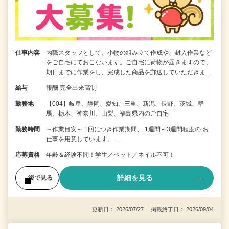
仕事内容
内職スタッフとして、小物の組み立て作成や、封入作業など
をご自宅にておこないます。ご自宅に荷物が届きますので、
期日までに作業をし、完成した商品を郵送していただきま…
給与
報酬 完全出来高制
勤務地
【004】岐阜、静岡、愛知、三重、新潟、長野、茨城、群
馬、栃木、神奈川、山梨、福島県内のご自宅
勤務時間
～作業目安～ 1回につき作業期間、 1週間～3週間程度の お
仕事を用意しています。 …
応募資格
年齢＆経験不問！学生／ペット／ネイル不可！
詳細を見る
後で見る
更新日： 2026/07/27 掲載終了日： 2026/09/04