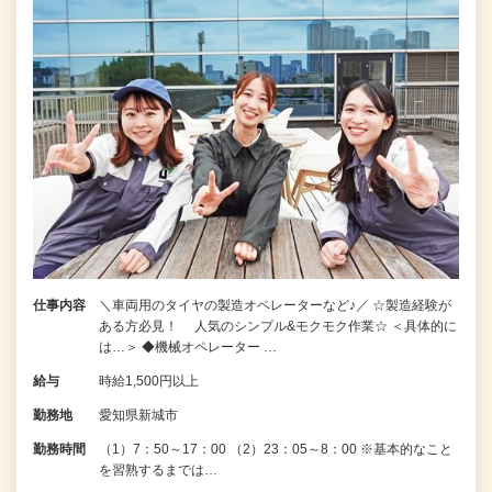
仕事内容
＼車両用のタイヤの製造オペレーターなど♪／ ☆製造経験が
ある方必見！ 人気のシンプル&モクモク作業☆ ＜具体的に
は…＞ ◆機械オペレーター …
給与
時給1,500円以上
勤務地
愛知県新城市
勤務時間
（1）7：50～17：00 （2）23：05～8：00 ※基本的なこと
を習熟するまでは…