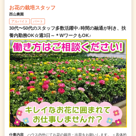
お花の栽培スタッフ
西山農園
アルバイト
パート
30代〜50代のスタッフ多数活躍中♪時間の融通が利き、扶
養内勤務OK☆週3日～＊WワークもOK♪
仕事内容
ハウス内外にてお花の栽培・出荷をお願いします。 ＜具体的