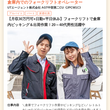
倉庫内でのフォークリフトオペレーター
UTエージェント株式会社 AGT中部第二CU《JPCW1C》
アルバイト
パート
派遣社員
【月収30万円可×日勤×平日休み】フォークリフトで倉庫
内ピッキング＆出荷作業！20～40代男性活躍中
仕事内容
＼倉庫でフォークリフト作業やピッキングなど♪／ レトルト
カレーなどのパッケージや洗剤などのパウチ袋を扱います！