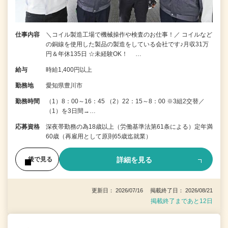
仕事内容
＼コイル製造工場で機械操作や検査のお仕事！／ コイルなど
の銅線を使用した製品の製造をしている会社です♪月収31万
円＆年休135日 ☆未経験OK！ …
給与
時給1,400円以上
勤務地
愛知県豊川市
勤務時間
（1）8：00～16：45 （2）22：15～8：00 ※3組2交替／
（1）を3日間→…
応募資格
深夜帯勤務の為18歳以上（労働基準法第61条による）定年満
60歳（再雇用として原則65歳迄就業）
詳細を見る
後で見る
更新日： 2026/07/16 掲載終了日： 2026/08/21
掲載終了まであと12日