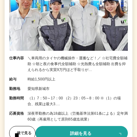
仕事内容
＼車両用のタイヤの機械操作・運搬など！／ ☆社宅費全額補
助 ☆朝と夜の食事代全額補助 ☆光熱費も全額補助 出費を抑
えられるから実質9万円ほど手取りが…
給与
時給1,500円以上
勤務地
愛知県新城市
勤務時間
（1）7：50～17：00 （2）23：05～8：00 ※（1）の場
合、残業は最大3.…
応募資格
深夜帯勤務の為18歳以上（労働基準法第61条による）定年満
60歳（再雇用として原則65歳迄就業）
詳細を見る
後で見る