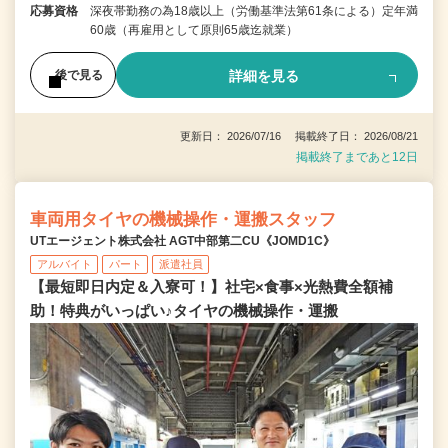
応募資格
深夜帯勤務の為18歳以上（労働基準法第61条による）定年満
60歳（再雇用として原則65歳迄就業）
詳細を見る
後で見る
更新日： 2026/07/16 掲載終了日： 2026/08/21
掲載終了まであと12日
車両用タイヤの機械操作・運搬スタッフ
UTエージェント株式会社 AGT中部第二CU《JOMD1C》
アルバイト
パート
派遣社員
【最短即日内定＆入寮可！】社宅×食事×光熱費全額補
助！特典がいっぱい♪タイヤの機械操作・運搬