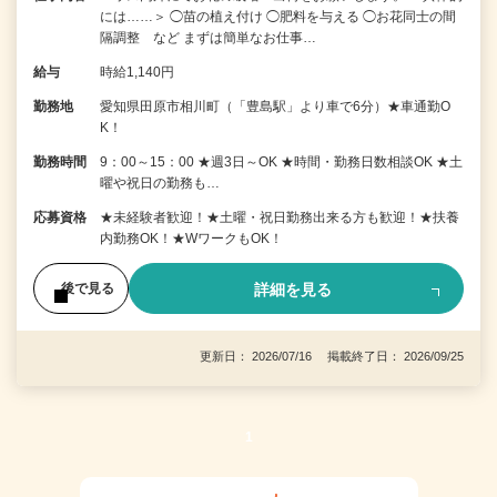
には……＞ ◯苗の植え付け ◯肥料を与える ◯お花同士の間
隔調整 など まずは簡単なお仕事…
給与
時給1,140円
勤務地
愛知県田原市相川町（「豊島駅」より車で6分）★車通勤O
K！
勤務時間
9：00～15：00 ★週3日～OK ★時間・勤務日数相談OK ★土
曜や祝日の勤務も…
応募資格
★未経験者歓迎！★土曜・祝日勤務出来る方も歓迎！★扶養
内勤務OK！★WワークもOK！
詳細を見る
後で見る
更新日： 2026/07/16 掲載終了日： 2026/09/25
1