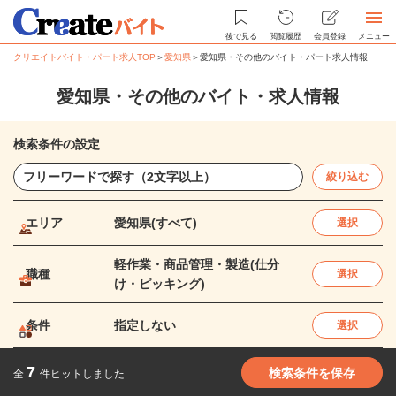
後で見る
閲覧履歴
会員登録
メニュー
クリエイトバイト・パート求人TOP
＞
愛知県
＞
愛知県・その他のバイト・パート求人情報
愛知県・その他のバイト・求人情報
検索条件の設定
絞り込む
エリア
愛知県(すべて)
選択
軽作業・商品管理・製造(仕分
職種
選択
け・ピッキング)
条件
指定しない
選択
7
検索条件を保存
全
件ヒットしました