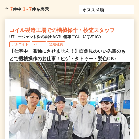
7
1
-
7
全
件中
件を表示
コイル製造工場での機械操作・検査スタッフ
UTエージェント株式会社 AGT中部第二CU《JQVT1C》
アルバイト
パート
派遣社員
【仕事中、孤独にさせません！】面倒見のいい先輩のも
とで機械操作のお仕事！ヒゲ・タトゥー・髪色OK♪