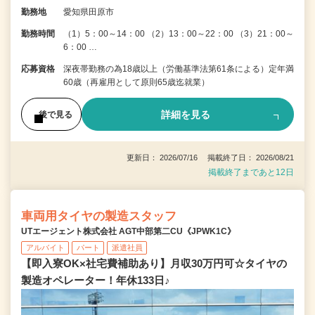
勤務地
愛知県田原市
勤務時間
（1）5：00～14：00 （2）13：00～22：00 （3）21：00～
6：00 …
応募資格
深夜帯勤務の為18歳以上（労働基準法第61条による）定年満
60歳（再雇用として原則65歳迄就業）
詳細を見る
後で見る
更新日： 2026/07/16 掲載終了日： 2026/08/21
掲載終了まであと12日
車両用タイヤの製造スタッフ
UTエージェント株式会社 AGT中部第二CU《JPWK1C》
アルバイト
パート
派遣社員
【即入寮OK×社宅費補助あり】月収30万円可☆タイヤの
製造オペレーター！年休133日♪