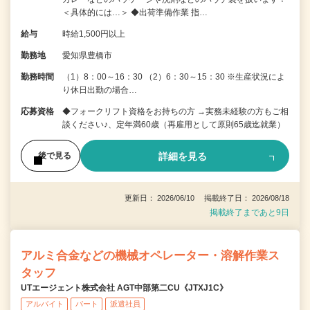
＜具体的には…＞ ◆出荷準備作業 指…
給与
時給1,500円以上
勤務地
愛知県豊橋市
勤務時間
（1）8：00～16：30 （2）6：30～15：30 ※生産状況によ
り休日出勤の場合…
応募資格
◆フォークリフト資格をお持ちの方 →実務未経験の方もご相
談ください♪、定年満60歳（再雇用として原則65歳迄就業）
詳細を見る
後で見る
更新日： 2026/06/10 掲載終了日： 2026/08/18
掲載終了まであと9日
アルミ合金などの機械オペレーター・溶解作業ス
タッフ
UTエージェント株式会社 AGT中部第二CU《JTXJ1C》
アルバイト
パート
派遣社員