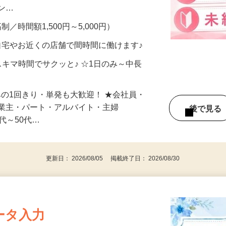
、美容モニターで解決できます♪ 気になる
メン…
制／時間額1,500円～5,000円）
自宅やお近くの店舗で間時間に働けます♪
スキマ時間でサクッと♪ ☆1日のみ～中長
みの1回きり・単発も大歓迎！ ★会社員・
事業主・パート・アルバイト・主婦
後で見
代～50代…
更新日： 2026/08/05 掲載終了日： 2026/08/30