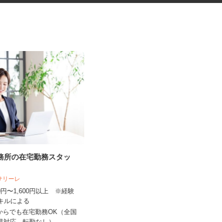
事務所の在宅勤務スタッ
リチウムイオン電池の検査・PC
操作スタッフ
人サリーレ
UTエージェント株式会社 AGT東海第一C
300円〜1,600円以上 ※経験
U《JPYI1C》
スキルによる
時給1,600円以上