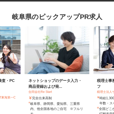
岐阜県のピックアップPR求人
検査・PC
ネットショップのデータ入力・
税理士
商品登録および発...
フ
合同会社Re Start
税理士法
GT東海第一C
完全出来高制
時給1,
年数・
岐阜県、静岡県、愛知県、三重県