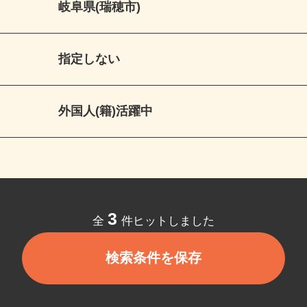
岐阜県(瑞穂市)
指定しない
外国人(籍)活躍中
3
全
件ヒットしました
検索条件を保存