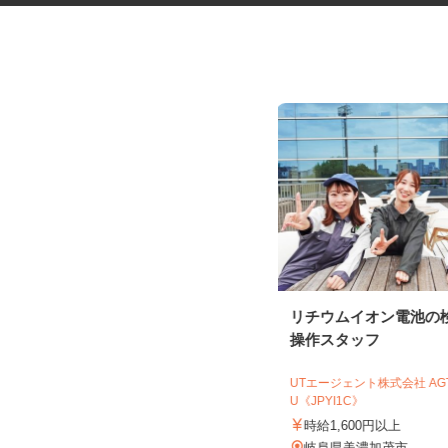
税理士事務所の在宅勤務スタッ
リチウムイオン電池の
フ
操作スタッフ
税理士法人サリーレ
UTエージェント株式会社 A
時給1,300円〜1,600円以上 ※経験
U《JPYI1C》
年数・スキルによる
時給1,600円以上