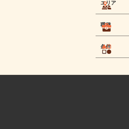
エリア
職種
条件