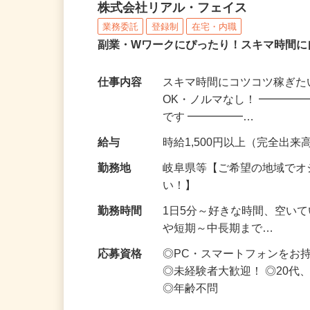
化粧品・サプリの在宅デ
株式会社リアル・フェイス
業務委託
登録制
在宅・内職
副業・Wワークにぴったり！スキマ時間に
仕事内容
スキマ時間にコツコツ稼ぎた
OK・ノルマなし！ ━━━━
です ━━━━━…
給与
時給1,500円以上（完全出来高
勤務地
岐阜県等【ご希望の地域でオ
い！】
勤務時間
1日5分～好きな時間、空い
や短期～中長期まで…
応募資格
◎PC・スマートフォンをお
◎未経験者大歓迎！ ◎20代