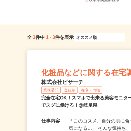
全国どこからでも在宅勤務OK（全国
47都道府県対応、転勤なし）
岐阜県美濃加茂市
全
3
件中
1
-
3
件を表示
化粧品などに関する在宅
株式会社ビサーチ
業務委託
登録制
在宅・内職
完全在宅OK！スマホで出来る美容モニタ
でスグに働ける！@岐阜県
仕事内容
「このコスメ、自分の肌に