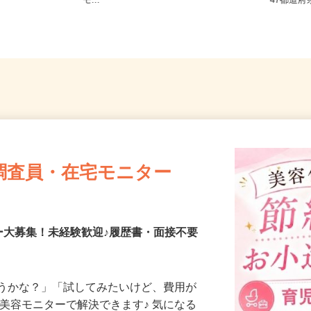
内、他全国各地のご自宅 ※フルリ
全国ど
モ...
47都
調査員・在宅モニター
ー大募集！未経験歓迎♪履歴書・面接不要
合うかな？」「試してみたいけど、費用が