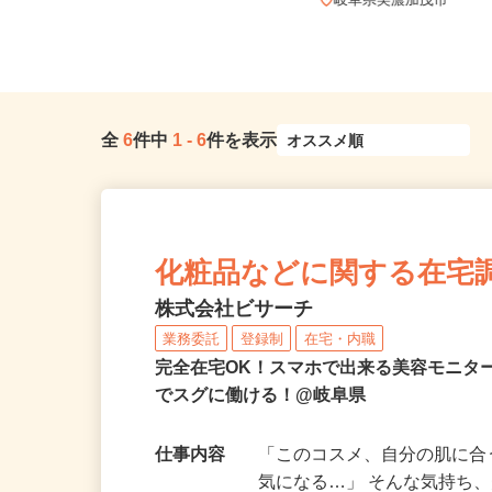
全国どこからでも在宅勤務OK（全国
47都道府県対応、転勤なし）
岐阜県美濃加茂市
全
6
件中
1
-
6
件を表示
化粧品などに関する在宅
株式会社ビサーチ
業務委託
登録制
在宅・内職
完全在宅OK！スマホで出来る美容モニタ
でスグに働ける！@岐阜県
仕事内容
「このコスメ、自分の肌に