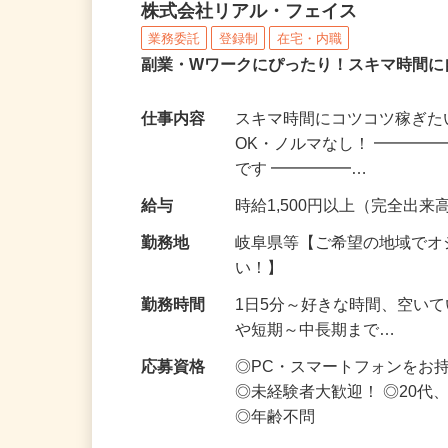
化粧品・サプリの在宅デ
株式会社リアル・フェイス
業務委託
登録制
在宅・内職
副業・Wワークにぴったり！スキマ時間に
仕事内容
スキマ時間にコツコツ稼ぎた
OK・ノルマなし！ ━━━━
です ━━━━━…
給与
時給1,500円以上（完全出来高
勤務地
岐阜県等【ご希望の地域でオ
い！】
勤務時間
1日5分～好きな時間、空い
や短期～中長期まで…
応募資格
◎PC・スマートフォンをお
◎未経験者大歓迎！ ◎20代