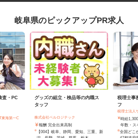
岐阜県のピックアップPR求人
検査・PC
グッズの組立・検品等の内職ス
税理士
タッフ
フ
税理士法
株式会社ベルロジテック
GT東海第一C
時給1,
報酬 完全出来高制
年数・