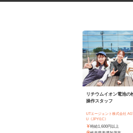
税理士事務所の在宅勤務スタッ
リチウムイオン電池の
フ
操作スタッフ
税理士法人サリーレ
UTエージェント株式会社 A
時給1,300円〜1,600円以上 ※経験
U《JPYI1C》
年数・スキルによる
時給1,600円以上