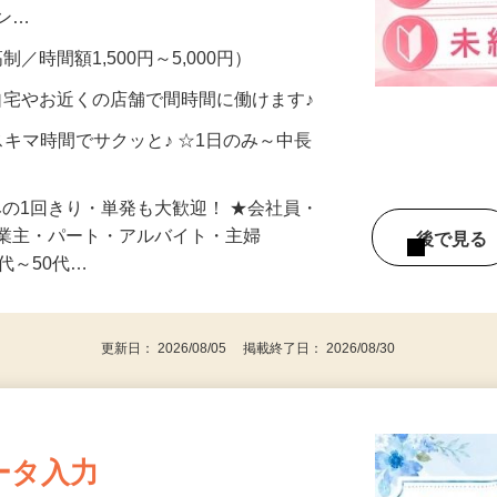
、美容モニターで解決できます♪ 気になる
メン…
制／時間額1,500円～5,000円）
自宅やお近くの店舗で間時間に働けます♪
スキマ時間でサクッと♪ ☆1日のみ～中長
みの1回きり・単発も大歓迎！ ★会社員・
事業主・パート・アルバイト・主婦
後で見
代～50代…
更新日： 2026/08/05 掲載終了日： 2026/08/30