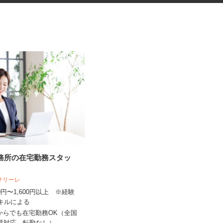
事務所の在宅勤務スタッ
リチウムイオン電池の検査・PC
操作スタッフ
人サリーレ
UTエージェント株式会社 AGT東海第一C
300円〜1,600円以上 ※経験
U《JPYI1C》
スキルによる
時給1,600円以上