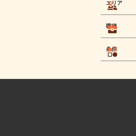
エリア
職種
条件