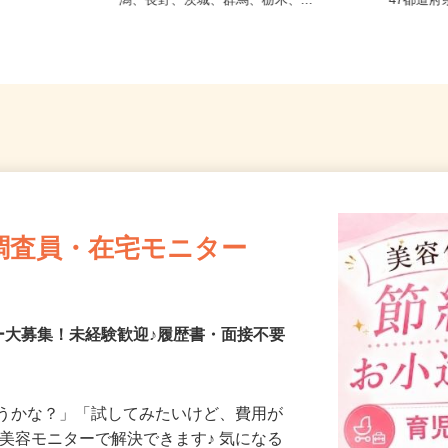
【004】岐阜、静岡、愛知、三重、新
全国ど
潟、長野、茨城、群馬、栃木、...
47都
調査員・在宅モニター
ー大募集！未経験歓迎♪履歴書・面接不要
合うかな？」「試してみたいけど、費用が