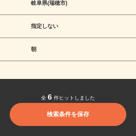
岐阜県(瑞穂市)
指定しない
朝
6
全
件ヒットしました
検索条件を保存