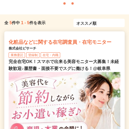
5
1
-
5
全
件中
件を表示
化粧品などに関する在宅調査員・在宅モニター
株式会社ビサーチ
業務委託
登録制
在宅・内職
完全在宅OK！スマホで出来る美容モニター大募集！未経
験歓迎♪履歴書・面接不要でスグに働ける！@岐阜県