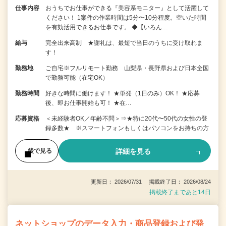
仕事内容
おうちでお仕事ができる『美容系モニター』として活躍して
ください！ 1案件の作業時間は5分〜10分程度。空いた時間
を有効活用できるお仕事です。 ◆【いろん…
給与
完全出来高制 ★謝礼は、最短で当日のうちに受け取れま
す！
勤務地
ご自宅※フルリモート勤務 山梨県・長野県および日本全国
で勤務可能（在宅OK）
勤務時間
好きな時間に働けます！ ★単発（1日のみ）OK！ ★応募
後、即お仕事開始も可！ ★在…
応募資格
＜未経験者OK／年齢不問＞⇒★特に20代〜50代の女性の登
録多数★ ※スマートフォンもしくはパソコンをお持ちの方
詳細を見る
後で見る
更新日： 2026/07/31 掲載終了日： 2026/08/24
掲載終了まであと14日
ネットショップのデータ入力・商品登録および発