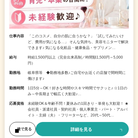
仕事内容
「このコスメ、自分の肌に合うかな？」「試してみたいけ
ど、費用が気になる…」 そんな気持ち、美容モニターで解決
できます♪ 気になる化粧品・健康食品・サプリメン…
給与
時給1,500円以上（完全出来高制／時間額1,500円～5,000
円）
勤務地
岐阜県等 ◆勤務地多数♪ご自宅やお近くの店舗で間時間に
働けます♪
勤務時間
1日5分～OK！好きな時間やスキマ時間でサクッと♪ ☆1日の
み～中長期まで幅広く大歓迎♪…
応募資格
未経験OK＆年齢不問！夏休みの1回きり・単発も大歓迎！ ★
会社員・派遣社員・契約社員・個人事業主・パート・アルバ
イト・主婦（夫）・フリーターなど、20代～50代…
詳細を見る
後で見る