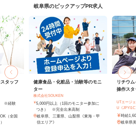
岐阜県のピックアップPR求人
務スタッフ
健康食品・化粧品・治験等のモニ
リチウム
ター
操作スタ
株式会社SOUKEN
UTエージェ
以上 ※経験
5,000円以上（1回のモニター参加に
U《JPYI1
つき） ※完全出来高制
時給1,6
OK（全国
岐阜県、三重県、山梨県《東海・甲
し）
信エリア》
岐阜県