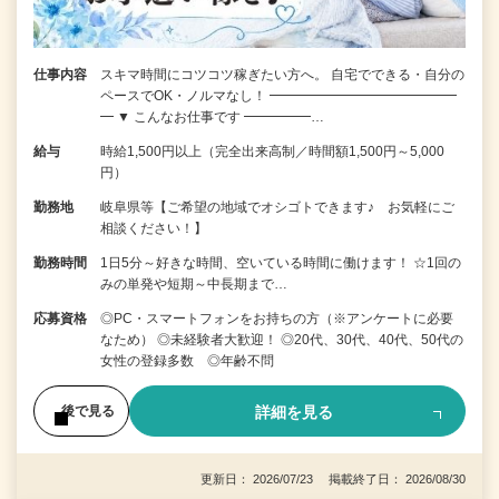
仕事内容
スキマ時間にコツコツ稼ぎたい方へ。 自宅でできる・自分の
ペースでOK・ノルマなし！ ━━━━━━━━━━━━━━
━ ▼ こんなお仕事です ━━━━━…
給与
時給1,500円以上（完全出来高制／時間額1,500円～5,000
円）
勤務地
岐阜県等【ご希望の地域でオシゴトできます♪ お気軽にご
相談ください！】
勤務時間
1日5分～好きな時間、空いている時間に働けます！ ☆1回の
みの単発や短期～中長期まで…
応募資格
◎PC・スマートフォンをお持ちの方（※アンケートに必要
なため） ◎未経験者大歓迎！ ◎20代、30代、40代、50代の
女性の登録多数 ◎年齢不問
詳細を見る
後で見る
更新日： 2026/07/23 掲載終了日： 2026/08/30