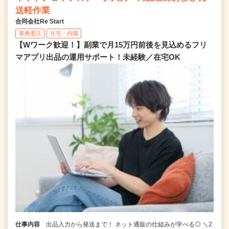
送軽作業
合同会社Re Start
業務委託
在宅・内職
【Wワーク歓迎！】副業で月15万円前後を見込めるフリ
マアプリ出品の運用サポート！未経験／在宅OK
仕事内容
出品入力から発送まで！ ネット通販の仕組みが学べる◎ ＼2