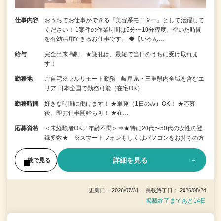
仕事内容
おうちでお仕事ができる『美容系モニター』として活躍して
ください！ 1案件の作業時間は5分〜10分程度。空いた時間
を有効活用できるお仕事です。 ◆【いろん…
給与
完全出来高制 ★謝礼は、最短で当日のうちに受け取れま
す！
勤務地
ご自宅※フルリモート勤務 岐阜県・三重県内全域を含むエ
リア 日本全国で勤務可能（在宅OK）
勤務時間
好きな時間に働けます！ ★単発（1日のみ）OK！ ★応募
後、即お仕事開始も可！ ★在…
応募資格
＜未経験者OK／年齢不問＞⇒★特に20代〜50代の女性の登
録多数★ ※スマートフォンもしくはパソコンをお持ちの方
詳細を見る
後で見る
更新日： 2026/07/31 掲載終了日： 2026/08/24
掲載終了まであと14日