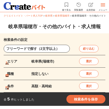
後で見る
閲覧履歴
会員登録
メニュー
クリエイトバイト・パート求人TOP
＞
岐阜県
＞
岐阜県瑞穂市
＞
岐阜県瑞穂市・その他のバイト・
岐阜県瑞穂市・その他のバイト・求人情報
検索条件の設定
絞り込む
エリア
岐阜県(瑞穂市)
選択
職種
指定しない
選択
条件
高額・高時給
選択
5
検索条件を保存
全
件ヒットしました