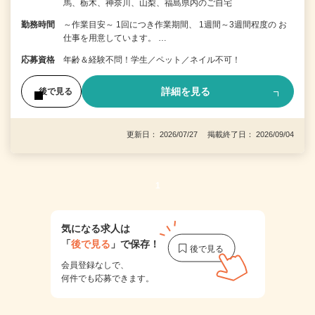
馬、栃木、神奈川、山梨、福島県内のご自宅
勤務時間
～作業目安～ 1回につき作業期間、 1週間～3週間程度の お
仕事を用意しています。 …
応募資格
年齢＆経験不問！学生／ペット／ネイル不可！
詳細を見る
後で見る
更新日： 2026/07/27 掲載終了日： 2026/09/04
1
気になる求人は
「
後で見る
」で保存！
会員登録なしで、
何件でも応募できます。