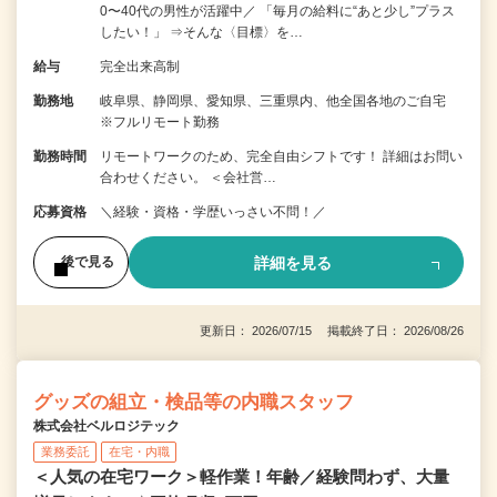
0〜40代の男性が活躍中／ 「毎月の給料に“あと少し”プラス
したい！」 ⇒そんな〈目標〉を…
給与
完全出来高制
勤務地
岐阜県、静岡県、愛知県、三重県内、他全国各地のご自宅
※フルリモート勤務
勤務時間
リモートワークのため、完全自由シフトです！ 詳細はお問い
合わせください。 ＜会社営…
応募資格
＼経験・資格・学歴いっさい不問！／
詳細を見る
後で見る
更新日： 2026/07/15 掲載終了日： 2026/08/26
グッズの組立・検品等の内職スタッフ
株式会社ベルロジテック
業務委託
在宅・内職
＜人気の在宅ワーク＞軽作業！年齢／経験問わず、大量