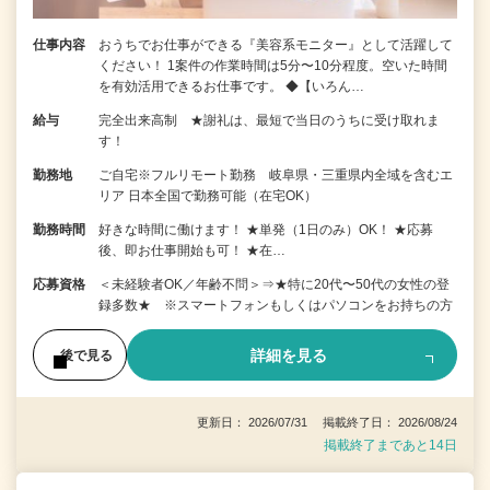
仕事内容
おうちでお仕事ができる『美容系モニター』として活躍して
ください！ 1案件の作業時間は5分〜10分程度。空いた時間
を有効活用できるお仕事です。 ◆【いろん…
給与
完全出来高制 ★謝礼は、最短で当日のうちに受け取れま
す！
勤務地
ご自宅※フルリモート勤務 岐阜県・三重県内全域を含むエ
リア 日本全国で勤務可能（在宅OK）
勤務時間
好きな時間に働けます！ ★単発（1日のみ）OK！ ★応募
後、即お仕事開始も可！ ★在…
応募資格
＜未経験者OK／年齢不問＞⇒★特に20代〜50代の女性の登
録多数★ ※スマートフォンもしくはパソコンをお持ちの方
詳細を見る
後で見る
更新日： 2026/07/31 掲載終了日： 2026/08/24
掲載終了まであと14日