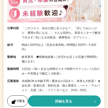
仕事内容
「このコスメ、自分の肌に合うかな？」「試してみたいけ
ど、費用が気になる…」 そんな気持ち、美容モニターで解決
できます♪ 気になる化粧品・健康食品・サプリメン…
給与
時給1,500円以上（完全出来高制／時間額1,500円～5,000
円）
勤務地
岐阜県等 ◆勤務地多数♪ご自宅やお近くの店舗で間時間に
働けます♪
勤務時間
1日5分～OK！好きな時間やスキマ時間でサクッと♪ ☆1日の
み～中長期まで幅広く大歓迎♪…
応募資格
未経験OK＆年齢不問！夏休みの1回きり・単発も大歓迎！ ★
会社員・派遣社員・契約社員・個人事業主・パート・アルバ
イト・主婦（夫）・フリーターなど、20代～50代…
詳細を見る
後で見る