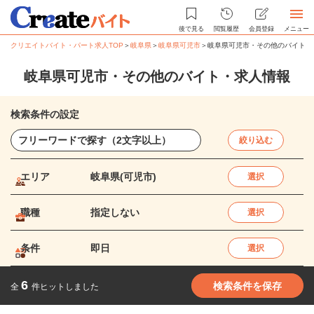
後で見る
閲覧履歴
会員登録
メニュー
クリエイトバイト・パート求人TOP
＞
岐阜県
＞
岐阜県可児市
＞
岐阜県可児市・その他のバイト・
岐阜県可児市・その他のバイト・求人情報
検索条件の設定
絞り込む
エリア
岐阜県(可児市)
選択
職種
指定しない
選択
条件
即日
選択
6
検索条件を保存
全
件ヒットしました