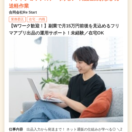
送軽作業
合同会社Re Start
業務委託
在宅・内職
【Wワーク歓迎！】副業で月15万円前後を見込めるフリ
マアプリ出品の運用サポート！未経験／在宅OK
仕事内容
出品入力から発送まで！ ネット通販の仕組みが学べる◎ ＼2