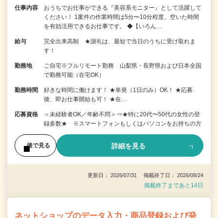
仕事内容
おうちでお仕事ができる『美容系モニター』として活躍して
ください！ 1案件の作業時間は5分〜10分程度。空いた時間
を有効活用できるお仕事です。 ◆【いろん…
給与
完全出来高制 ★謝礼は、最短で当日のうちに受け取れま
す！
勤務地
ご自宅※フルリモート勤務 山梨県・長野県および日本全国
で勤務可能（在宅OK）
勤務時間
好きな時間に働けます！ ★単発（1日のみ）OK！ ★応募
後、即お仕事開始も可！ ★在…
応募資格
＜未経験者OK／年齢不問＞⇒★特に20代〜50代の女性の登
録多数★ ※スマートフォンもしくはパソコンをお持ちの方
詳細を見る
後で見る
更新日： 2026/07/31 掲載終了日： 2026/08/24
掲載終了まであと14日
ネットショップのデータ入力・商品登録および発