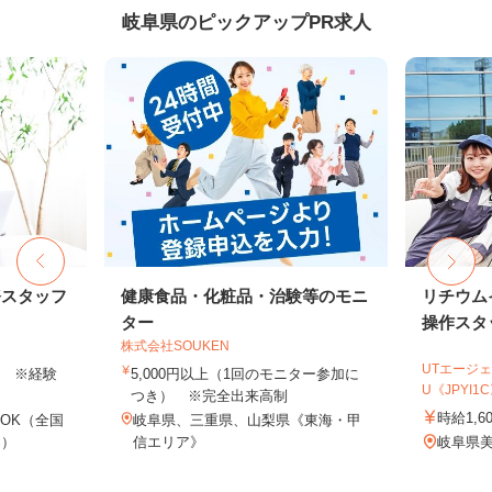
岐阜県のピックアップPR求人
務スタッフ
健康食品・化粧品・治験等のモニ
リチウム
ター
操作スタ
株式会社SOUKEN
UTエージェ
以上 ※経験
5,000円以上（1回のモニター参加に
U《JPYI1
つき） ※完全出来高制
時給1,6
OK（全国
岐阜県、三重県、山梨県《東海・甲
し）
信エリア》
岐阜県