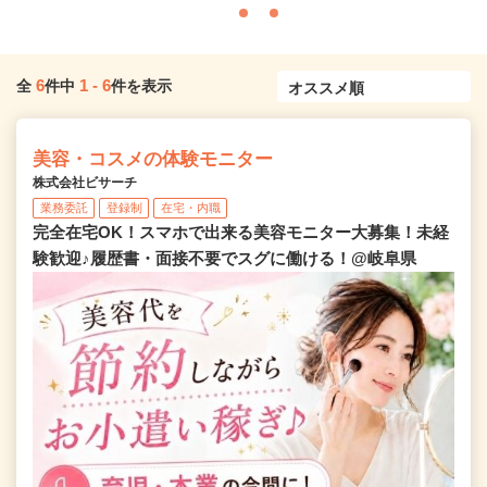
6
1
-
6
全
件中
件を表示
美容・コスメの体験モニター
株式会社ビサーチ
業務委託
登録制
在宅・内職
完全在宅OK！スマホで出来る美容モニター大募集！未経
験歓迎♪履歴書・面接不要でスグに働ける！@岐阜県