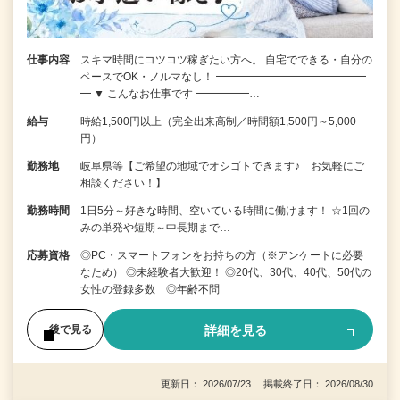
仕事内容
スキマ時間にコツコツ稼ぎたい方へ。 自宅でできる・自分の
ペースでOK・ノルマなし！ ━━━━━━━━━━━━━━
━ ▼ こんなお仕事です ━━━━━…
給与
時給1,500円以上（完全出来高制／時間額1,500円～5,000
円）
勤務地
岐阜県等【ご希望の地域でオシゴトできます♪ お気軽にご
相談ください！】
勤務時間
1日5分～好きな時間、空いている時間に働けます！ ☆1回の
みの単発や短期～中長期まで…
応募資格
◎PC・スマートフォンをお持ちの方（※アンケートに必要
なため） ◎未経験者大歓迎！ ◎20代、30代、40代、50代の
女性の登録多数 ◎年齢不問
詳細を見る
後で見る
更新日： 2026/07/23 掲載終了日： 2026/08/30