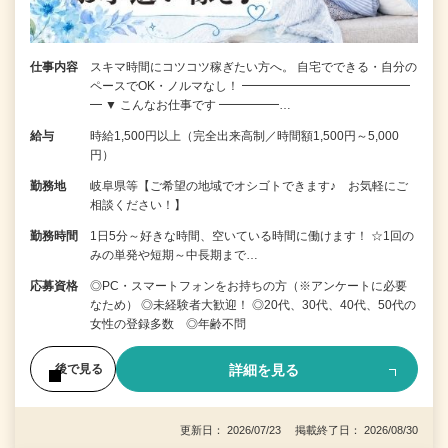
仕事内容
スキマ時間にコツコツ稼ぎたい方へ。 自宅でできる・自分の
ペースでOK・ノルマなし！ ━━━━━━━━━━━━━━
━ ▼ こんなお仕事です ━━━━━…
給与
時給1,500円以上（完全出来高制／時間額1,500円～5,000
円）
勤務地
岐阜県等【ご希望の地域でオシゴトできます♪ お気軽にご
相談ください！】
勤務時間
1日5分～好きな時間、空いている時間に働けます！ ☆1回の
みの単発や短期～中長期まで…
応募資格
◎PC・スマートフォンをお持ちの方（※アンケートに必要
なため） ◎未経験者大歓迎！ ◎20代、30代、40代、50代の
女性の登録多数 ◎年齢不問
詳細を見る
後で見る
更新日： 2026/07/23 掲載終了日： 2026/08/30