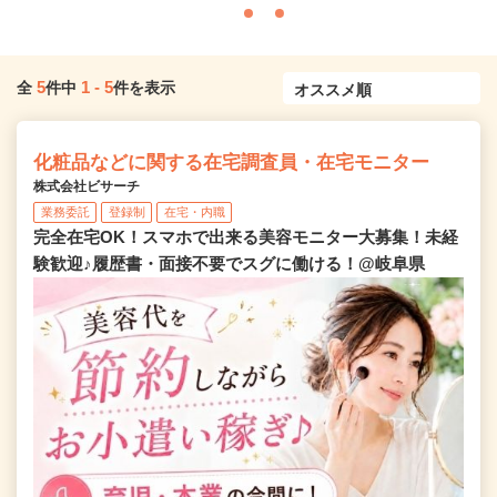
5
1
-
5
全
件中
件を表示
化粧品などに関する在宅調査員・在宅モニター
株式会社ビサーチ
業務委託
登録制
在宅・内職
完全在宅OK！スマホで出来る美容モニター大募集！未経
験歓迎♪履歴書・面接不要でスグに働ける！@岐阜県