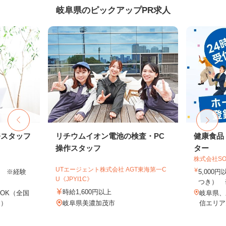
岐阜県のピックアップPR求人
務スタッフ
リチウムイオン電池の検査・PC
健康食品
操作スタッフ
ター
株式会社SO
UTエージェント株式会社 AGT東海第一C
以上 ※経験
5,000
U《JPYI1C》
つき） 
時給1,600円以上
OK（全国
岐阜県、
し）
岐阜県美濃加茂市
信エリア