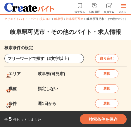
後で見る
閲覧履歴
会員登録
メニュー
クリエイトバイト・パート求人TOP
＞
岐阜県
＞
岐阜県可児市
＞
岐阜県可児市・その他のバイト・
岐阜県可児市・その他のバイト・求人情報
検索条件の設定
絞り込む
エリア
岐阜県(可児市)
選択
職種
指定しない
選択
条件
週1日から
選択
5
検索条件を保存
全
件ヒットしました