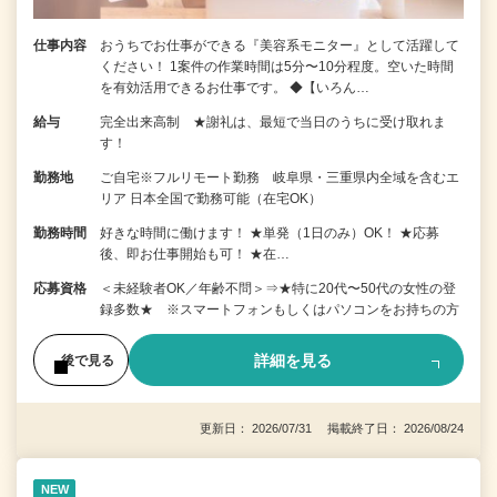
仕事内容
おうちでお仕事ができる『美容系モニター』として活躍して
ください！ 1案件の作業時間は5分〜10分程度。空いた時間
を有効活用できるお仕事です。 ◆【いろん…
給与
完全出来高制 ★謝礼は、最短で当日のうちに受け取れま
す！
勤務地
ご自宅※フルリモート勤務 岐阜県・三重県内全域を含むエ
リア 日本全国で勤務可能（在宅OK）
勤務時間
好きな時間に働けます！ ★単発（1日のみ）OK！ ★応募
後、即お仕事開始も可！ ★在…
応募資格
＜未経験者OK／年齢不問＞⇒★特に20代〜50代の女性の登
録多数★ ※スマートフォンもしくはパソコンをお持ちの方
詳細を見る
後で見る
更新日： 2026/07/31 掲載終了日： 2026/08/24
NEW