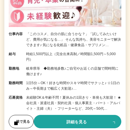
仕事内容
「このコスメ、自分の肌に合うかな？」「試してみたいけ
ど、費用が気になる…」 そんな気持ち、美容モニターで解決
できます♪ 気になる化粧品・健康食品・サプリメン…
給与
時給1,500円以上（完全出来高制／時間額1,500円～5,000
円）
勤務地
岐阜県等 ◆勤務地多数♪ご自宅やお近くの店舗で間時間に
働けます♪
勤務時間
1日5分～OK！好きな時間やスキマ時間でサクッと♪ ☆1日の
み～中長期まで幅広く大歓迎♪…
応募資格
未経験OK＆年齢不問！夏休みの1回きり・単発も大歓迎！ ★
会社員・派遣社員・契約社員・個人事業主・パート・アルバ
イト・主婦（夫）・フリーターなど、20代～50代…
詳細を見る
後で見る