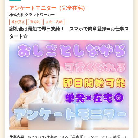
アンケートモニター（完全在宅）
株式会社 クラウドワーカー
業務委託
登録制
在宅・内職
謝礼金は最短で即日支給！！スマホで簡単登録➡お仕事ス
タート☆
仕事内容
おうちでお仕事ができる『美容系モニター』として活躍して