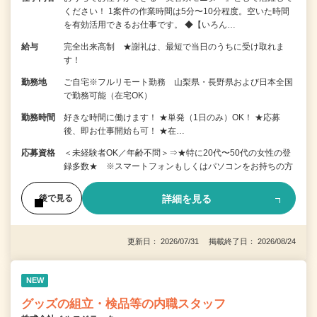
ください！ 1案件の作業時間は5分〜10分程度。空いた時間
を有効活用できるお仕事です。 ◆【いろん…
給与
完全出来高制 ★謝礼は、最短で当日のうちに受け取れま
す！
勤務地
ご自宅※フルリモート勤務 山梨県・長野県および日本全国
で勤務可能（在宅OK）
勤務時間
好きな時間に働けます！ ★単発（1日のみ）OK！ ★応募
後、即お仕事開始も可！ ★在…
応募資格
＜未経験者OK／年齢不問＞⇒★特に20代〜50代の女性の登
録多数★ ※スマートフォンもしくはパソコンをお持ちの方
詳細を見る
後で見る
更新日： 2026/07/31 掲載終了日： 2026/08/24
NEW
グッズの組立・検品等の内職スタッフ