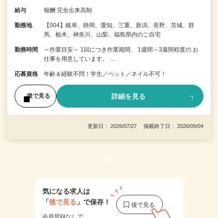
給与
報酬 完全出来高制
勤務地
【004】岐阜、静岡、愛知、三重、新潟、長野、茨城、群
馬、栃木、神奈川、山梨、福島県内のご自宅
勤務時間
～作業目安～ 1回につき作業期間、 1週間～3週間程度の お
仕事を用意しています。 …
応募資格
年齢＆経験不問！学生／ペット／ネイル不可！
詳細を見る
後で見る
更新日： 2026/07/27 掲載終了日： 2026/09/04
1
気になる求人は
「
後で見る
」で保存！
会員登録なしで、