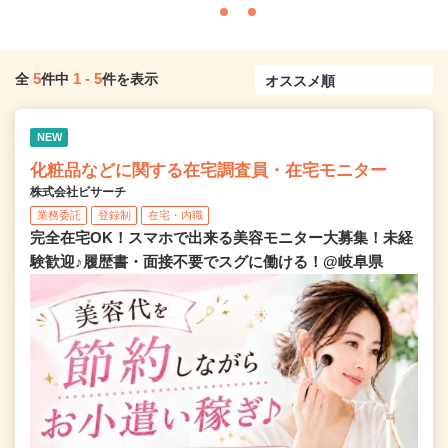
5
1
-
5
全
件中
件を表示
NEW
化粧品などに関する在宅調査員・在宅モニター
株式会社ビサーチ
業務委託
登録制
在宅・内職
完全在宅OK！スマホで出来る美容モニター大募集！未経
験歓迎♪履歴書・面接不要でスグに働ける！@岐阜県