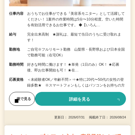
仕事内容
おうちでお仕事ができる『美容系モニター』として活躍して
ください！ 1案件の作業時間は5分〜10分程度。空いた時間
を有効活用できるお仕事です。 ◆【いろん…
給与
完全出来高制 ★謝礼は、最短で当日のうちに受け取れま
す！
勤務地
ご自宅※フルリモート勤務 山梨県・長野県および日本全国
で勤務可能（在宅OK）
勤務時間
好きな時間に働けます！ ★単発（1日のみ）OK！ ★応募
後、即お仕事開始も可！ ★在…
応募資格
＜未経験者OK／年齢不問＞⇒★特に20代〜50代の女性の登
録多数★ ※スマートフォンもしくはパソコンをお持ちの方
詳細を見る
後で見る
更新日： 2026/07/31 掲載終了日： 2026/08/24