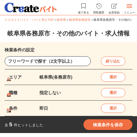
後で見る
閲覧履歴
会員登録
メニュー
クリエイトバイト・パート求人TOP
＞
岐阜県
＞
岐阜県各務原市
＞
岐阜県各務原市・その他のバイ
岐阜県各務原市・その他のバイト・求人情報
検索条件の設定
絞り込む
エリア
岐阜県(各務原市)
選択
職種
指定しない
選択
条件
即日
選択
5
検索条件を保存
全
件ヒットしました