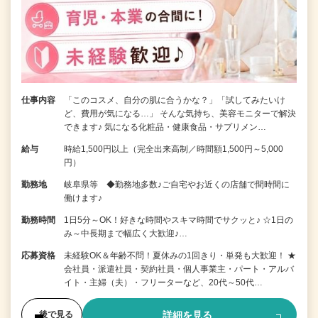
仕事内容
「このコスメ、自分の肌に合うかな？」「試してみたいけ
ど、費用が気になる…」 そんな気持ち、美容モニターで解決
できます♪ 気になる化粧品・健康食品・サプリメン…
給与
時給1,500円以上（完全出来高制／時間額1,500円～5,000
円）
勤務地
岐阜県等 ◆勤務地多数♪ご自宅やお近くの店舗で間時間に
働けます♪
勤務時間
1日5分～OK！好きな時間やスキマ時間でサクッと♪ ☆1日の
み～中長期まで幅広く大歓迎♪…
応募資格
未経験OK＆年齢不問！夏休みの1回きり・単発も大歓迎！ ★
会社員・派遣社員・契約社員・個人事業主・パート・アルバ
イト・主婦（夫）・フリーターなど、20代～50代…
詳細を見る
後で見る