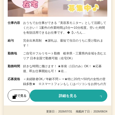
仕事内容
おうちでお仕事ができる『美容系モニター』として活躍して
ください！ 1案件の作業時間は5分〜10分程度。空いた時間
を有効活用できるお仕事です。 ◆【いろん…
給与
完全出来高制 ★謝礼は、最短で当日のうちに受け取れま
す！
勤務地
ご自宅※フルリモート勤務 岐阜県・三重県内全域を含むエ
リア 日本全国で勤務可能（在宅OK）
勤務時間
好きな時間に働けます！ ★単発（1日のみ）OK！ ★応募
後、即お仕事開始も可！ ★在…
応募資格
＜未経験者OK／年齢不問＞⇒★特に20代〜50代の女性の登
録多数★ ※スマートフォンもしくはパソコンをお持ちの方
詳細を見る
後で見る
更新日： 2026/07/31 掲載終了日： 2026/08/24