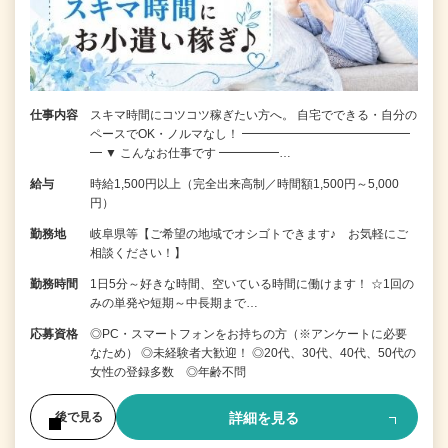
仕事内容
スキマ時間にコツコツ稼ぎたい方へ。 自宅でできる・自分の
ペースでOK・ノルマなし！ ━━━━━━━━━━━━━━
━ ▼ こんなお仕事です ━━━━━…
給与
時給1,500円以上（完全出来高制／時間額1,500円～5,000
円）
勤務地
岐阜県等【ご希望の地域でオシゴトできます♪ お気軽にご
相談ください！】
勤務時間
1日5分～好きな時間、空いている時間に働けます！ ☆1回の
みの単発や短期～中長期まで…
応募資格
◎PC・スマートフォンをお持ちの方（※アンケートに必要
なため） ◎未経験者大歓迎！ ◎20代、30代、40代、50代の
女性の登録多数 ◎年齢不問
詳細を見る
後で見る