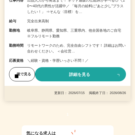
仕事内容
出品入力から発送まで！ ネット通販の仕組みが学べる◎ ＼2
0〜40代の男性が活躍中／ 「毎月の給料に“あと少し”プラス
したい！」 ⇒そんな〈目標〉を…
給与
完全出来高制
勤務地
岐阜県、静岡県、愛知県、三重県内、他全国各地のご自宅
※フルリモート勤務
勤務時間
リモートワークのため、完全自由シフトです！ 詳細はお問い
合わせください。 ＜会社営…
応募資格
＼経験・資格・学歴いっさい不問！／
詳細を見る
後で見る
更新日： 2026/07/15 掲載終了日： 2026/08/26
1
気になる求人は