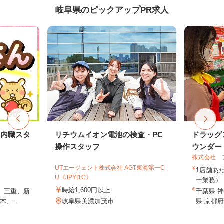
岐阜県のピックアップPR求人
の内職スタ
リチウムイオン電池の検査・PC
ドラッグ
操作スタッフ
ウンダー・
株式会社 
UTエージェント株式会社 AGT東海第一C
1店舗あた
U《JPYI1C》
ー業務） 
時給1,600円以上
、三重、新
千葉県 神
、...
岐阜県美濃加茂市
県 京都府