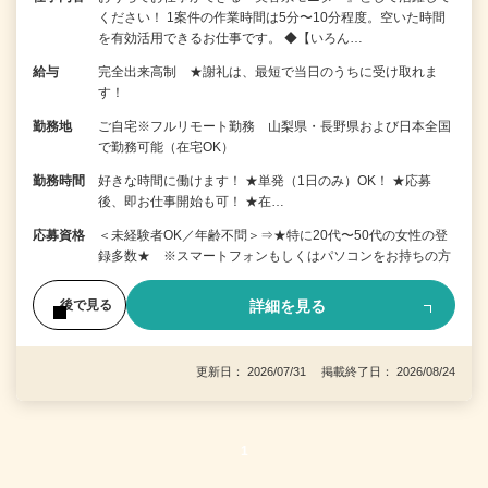
ください！ 1案件の作業時間は5分〜10分程度。空いた時間
を有効活用できるお仕事です。 ◆【いろん…
給与
完全出来高制 ★謝礼は、最短で当日のうちに受け取れま
す！
勤務地
ご自宅※フルリモート勤務 山梨県・長野県および日本全国
で勤務可能（在宅OK）
勤務時間
好きな時間に働けます！ ★単発（1日のみ）OK！ ★応募
後、即お仕事開始も可！ ★在…
応募資格
＜未経験者OK／年齢不問＞⇒★特に20代〜50代の女性の登
録多数★ ※スマートフォンもしくはパソコンをお持ちの方
詳細を見る
後で見る
更新日： 2026/07/31 掲載終了日： 2026/08/24
1