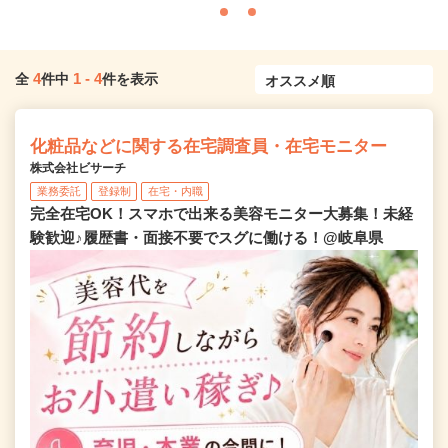
4
1
-
4
全
件中
件を表示
化粧品などに関する在宅調査員・在宅モニター
株式会社ビサーチ
業務委託
登録制
在宅・内職
完全在宅OK！スマホで出来る美容モニター大募集！未経
験歓迎♪履歴書・面接不要でスグに働ける！@岐阜県