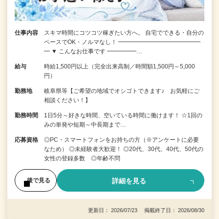
仕事内容
スキマ時間にコツコツ稼ぎたい方へ。 自宅でできる・自分の
ペースでOK・ノルマなし！ ━━━━━━━━━━━━━━
━ ▼ こんなお仕事です ━━━━━…
給与
時給1,500円以上（完全出来高制／時間額1,500円～5,000
円）
勤務地
岐阜県等【ご希望の地域でオシゴトできます♪ お気軽にご
相談ください！】
勤務時間
1日5分～好きな時間、空いている時間に働けます！ ☆1回の
みの単発や短期～中長期まで…
応募資格
◎PC・スマートフォンをお持ちの方（※アンケートに必要
なため） ◎未経験者大歓迎！ ◎20代、30代、40代、50代の
女性の登録多数 ◎年齢不問
詳細を見る
後で見る
更新日： 2026/07/23 掲載終了日： 2026/08/30