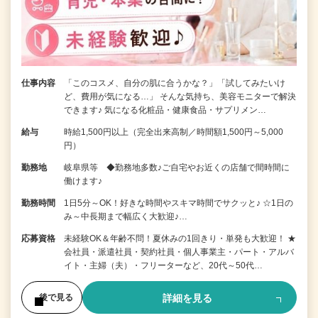
仕事内容
「このコスメ、自分の肌に合うかな？」「試してみたいけ
ど、費用が気になる…」 そんな気持ち、美容モニターで解決
できます♪ 気になる化粧品・健康食品・サプリメン…
給与
時給1,500円以上（完全出来高制／時間額1,500円～5,000
円）
勤務地
岐阜県等 ◆勤務地多数♪ご自宅やお近くの店舗で間時間に
働けます♪
勤務時間
1日5分～OK！好きな時間やスキマ時間でサクッと♪ ☆1日の
み～中長期まで幅広く大歓迎♪…
応募資格
未経験OK＆年齢不問！夏休みの1回きり・単発も大歓迎！ ★
会社員・派遣社員・契約社員・個人事業主・パート・アルバ
イト・主婦（夫）・フリーターなど、20代～50代…
詳細を見る
後で見る