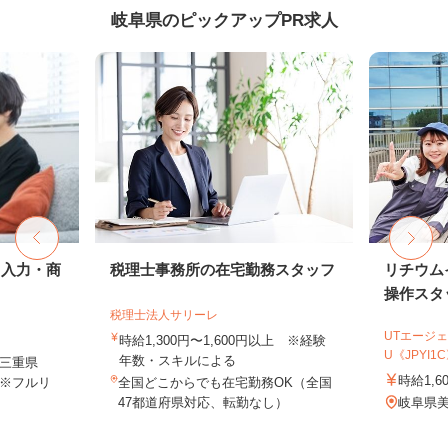
岐阜県のピックアップPR求人
タ入力・商
税理士事務所の在宅勤務スタッフ
リチウム
操作スタ
税理士法人サリーレ
UTエージェ
時給1,300円〜1,600円以上 ※経験
U《JPYI1
年数・スキルによる
三重県
時給1,6
※フルリ
全国どこからでも在宅勤務OK（全国
47都道府県対応、転勤なし）
岐阜県