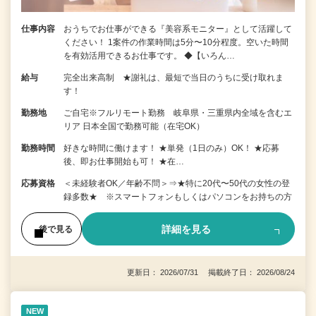
仕事内容
おうちでお仕事ができる『美容系モニター』として活躍して
ください！ 1案件の作業時間は5分〜10分程度。空いた時間
を有効活用できるお仕事です。 ◆【いろん…
給与
完全出来高制 ★謝礼は、最短で当日のうちに受け取れま
す！
勤務地
ご自宅※フルリモート勤務 岐阜県・三重県内全域を含むエ
リア 日本全国で勤務可能（在宅OK）
勤務時間
好きな時間に働けます！ ★単発（1日のみ）OK！ ★応募
後、即お仕事開始も可！ ★在…
応募資格
＜未経験者OK／年齢不問＞⇒★特に20代〜50代の女性の登
録多数★ ※スマートフォンもしくはパソコンをお持ちの方
詳細を見る
後で見る
更新日： 2026/07/31 掲載終了日： 2026/08/24
NEW