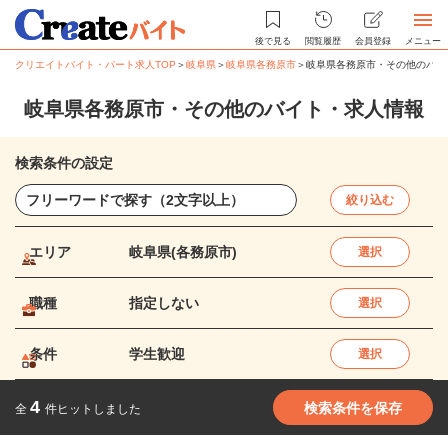
後で見る
閲覧履歴
会員登録
メニュー
クリエイトバイト・パート求人TOP
＞
岐阜県
＞
岐阜県各務原市
＞
岐阜県各務原市・その他のバイ
岐阜県各務原市・その他のバイト・求人情報
検索条件の設定
絞り込む
エリア
岐阜県(各務原市)
選択
職種
指定しない
選択
条件
学生歓迎
選択
4
検索条件を保存
全
件ヒットしました