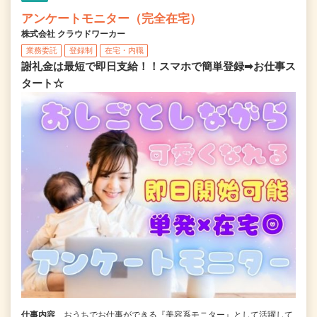
アンケートモニター（完全在宅）
株式会社 クラウドワーカー
業務委託
登録制
在宅・内職
謝礼金は最短で即日支給！！スマホで簡単登録➡お仕事ス
タート☆
仕事内容
おうちでお仕事ができる『美容系モニター』として活躍して