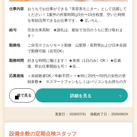
仕事内容
おうちでお仕事ができる『美容系モニター』として活躍して
ください！ 1案件の作業時間は5分〜10分程度。空いた時間
を有効活用できるお仕事です。 ◆【いろん…
給与
完全出来高制 ★謝礼は、最短で当日のうちに受け取れま
す！
勤務地
ご自宅※フルリモート勤務 山梨県・長野県および日本全国
で勤務可能（在宅OK）
勤務時間
好きな時間に働けます！ ★単発（1日のみ）OK！ ★応募
後、即お仕事開始も可！ ★在…
応募資格
＜未経験者OK／年齢不問＞⇒★特に20代〜50代の女性の登
録多数★ ※スマートフォンもしくはパソコンをお持ちの方
詳細を見る
後で見る
更新日： 2026/07/31 掲載終了日： 2026/08/24
設備全般の定期点検スタッフ