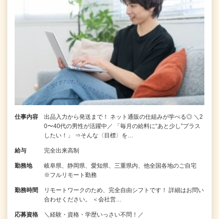
仕事内容
出品入力から発送まで！ ネット通販の仕組みが学べる◎ ＼2
0〜40代の男性が活躍中／ 「毎月の給料に“あと少し”プラス
したい！」 ⇒そんな〈目標〉を…
給与
完全出来高制
勤務地
岐阜県、静岡県、愛知県、三重県内、他全国各地のご自宅
※フルリモート勤務
勤務時間
リモートワークのため、完全自由シフトです！ 詳細はお問い
合わせください。 ＜会社営…
応募資格
＼経験・資格・学歴いっさい不問！／