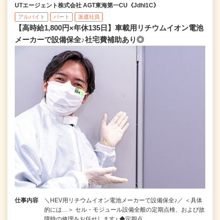
UTエージェント株式会社 AGT東海第一CU《Jdhl1C》
アルバイト
パート
派遣社員
【高時給1,800円×年休135日】車載用リチウムイオン電池
メーカーで設備保全♪社宅費補助あり◎
仕事内容
＼HEV用リチウムイオン電池メーカーで設備保全♪／ ＜具体
的には…＞ セル・モジュール設備全般の定期点検、および故
障時の修理をお任せします♪ ◆定期点…