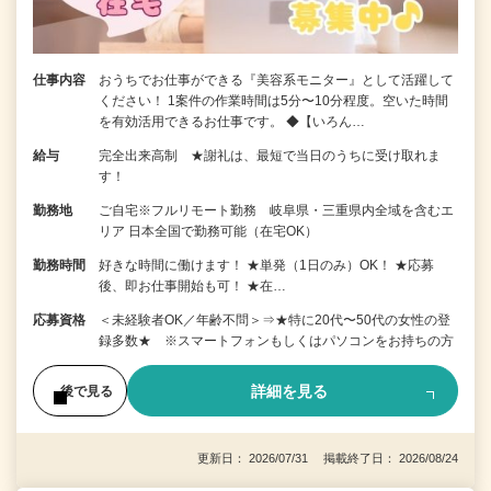
仕事内容
おうちでお仕事ができる『美容系モニター』として活躍して
ください！ 1案件の作業時間は5分〜10分程度。空いた時間
を有効活用できるお仕事です。 ◆【いろん…
給与
完全出来高制 ★謝礼は、最短で当日のうちに受け取れま
す！
勤務地
ご自宅※フルリモート勤務 岐阜県・三重県内全域を含むエ
リア 日本全国で勤務可能（在宅OK）
勤務時間
好きな時間に働けます！ ★単発（1日のみ）OK！ ★応募
後、即お仕事開始も可！ ★在…
応募資格
＜未経験者OK／年齢不問＞⇒★特に20代〜50代の女性の登
録多数★ ※スマートフォンもしくはパソコンをお持ちの方
詳細を見る
後で見る
更新日： 2026/07/31 掲載終了日： 2026/08/24