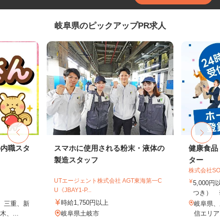
岐阜県のピックアップPR求人
の内職スタ
スマホに使用される粉末・液体の
健康食品
製造スタッフ
ター
株式会社SO
UTエージェント株式会社 AGT東海第一C
5,000
U《JBAY1-P...
つき） 
時給1,750円以上
、三重、新
岐阜県、
、...
岐阜県土岐市
信エリア