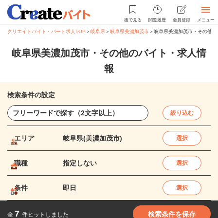
後で見る
閲覧履歴
会員登録
メニュー
クリエイトバイト・パート求人TOP
＞
岐阜県
＞
岐阜県美濃加茂市
＞
岐阜県美濃加茂市・その他の
岐阜県美濃加茂市・その他のバイト・求人情
報
検索条件の設定
絞り込む
エリア
岐阜県(美濃加茂市)
選択
職種
指定しない
選択
条件
即日
選択
7
検索条件を保存
全
件ヒットしました