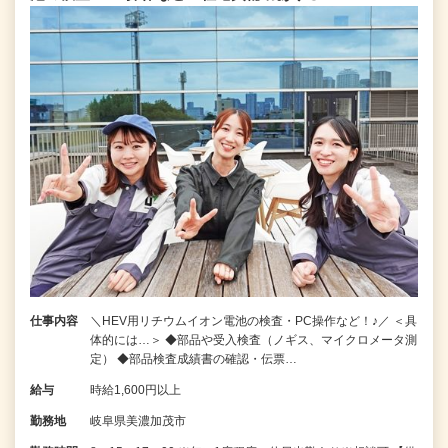
仕事内容
＼HEV用リチウムイオン電池の検査・PC操作など！♪／ ＜具
体的には…＞ ◆部品や受入検査（ノギス、マイクロメータ測
定） ◆部品検査成績書の確認・伝票…
給与
時給1,600円以上
勤務地
岐阜県美濃加茂市