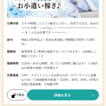
仕事内容
スキマ時間にコツコツ稼ぎたい方へ。 自宅でできる・自分の
ペースでOK・ノルマなし！ ━━━━━━━━━━━━━━
━ ▼ こんなお仕事です ━━━━━…
給与
時給1,500円以上（完全出来高制／時間額1,500円～5,000
円）
勤務地
岐阜県等【ご希望の地域でオシゴトできます♪ お気軽にご
相談ください！】
勤務時間
1日5分～好きな時間、空いている時間に働けます！ ☆1回の
みの単発や短期～中長期まで…
応募資格
◎PC・スマートフォンをお持ちの方（※アンケートに必要
なため） ◎未経験者大歓迎！ ◎20代、30代、40代、50代の
女性の登録多数 ◎年齢不問
詳細を見る
後で見る