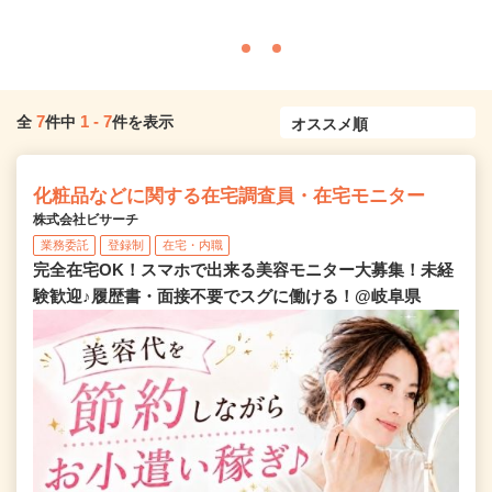
7
1
-
7
全
件中
件を表示
化粧品などに関する在宅調査員・在宅モニター
株式会社ビサーチ
業務委託
登録制
在宅・内職
完全在宅OK！スマホで出来る美容モニター大募集！未経
験歓迎♪履歴書・面接不要でスグに働ける！@岐阜県