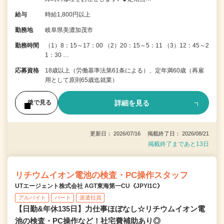
給与
時給1,800円以上
勤務地
岐阜県美濃加茂市
勤務時間
（1）8：15～17：00 （2）20：15～5：11 （3）12：45～2
1：30 …
応募資格
18歳以上（労働基準法第61条による）、定年満60歳（再雇
用として原則65歳迄就業）
詳細を見る
後で見る
更新日： 2026/07/16 掲載終了日： 2026/08/21
掲載終了まであと13日
リチウムイオン電池の検査・PC操作スタッフ
UTエージェント株式会社 AGT東海第一CU《JPYI1C》
アルバイト
パート
派遣社員
【日勤&年休135日】力仕事ほぼなし☆リチウムイオン電
池の検査・PC操作など！社宅費補助あり◎