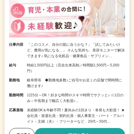
仕事内容
「このコスメ、自分の肌に合うかな？」「試してみたいけ
ど、費用が気になる…」 そんな気持ち、美容モニターで解決
できます♪ 気になる化粧品・健康食品・サプリメン…
給与
時給1,500円以上（完全出来高制／時間額1,500円～5,000
円）
勤務地
岐阜県等 ◆勤務地多数♪ご自宅やお近くの店舗で間時間に
働けます♪
勤務時間
1日5分～OK！好きな時間やスキマ時間でサクッと♪ ☆1日の
み～中長期まで幅広く大歓迎♪…
応募資格
未経験OK＆年齢不問！夏休みの1回きり・単発も大歓迎！ ★
会社員・派遣社員・契約社員・個人事業主・パート・アルバ
イト・主婦（夫）・フリーターなど、20代～50代…