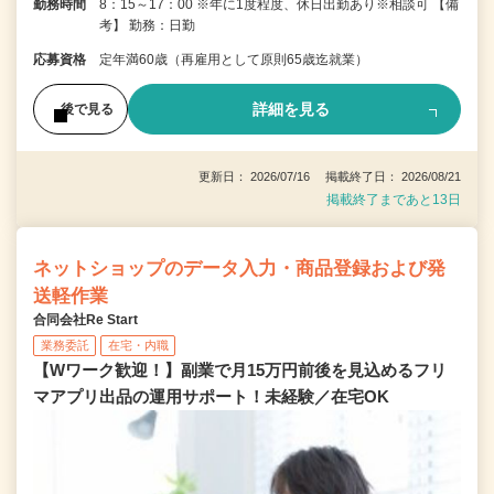
勤務時間
8：15～17：00 ※年に1度程度、休日出勤あり※相談可 【備
考】 勤務：日勤
応募資格
定年満60歳（再雇用として原則65歳迄就業）
詳細を見る
後で見る
更新日： 2026/07/16 掲載終了日： 2026/08/21
掲載終了まであと13日
ネットショップのデータ入力・商品登録および発
送軽作業
合同会社Re Start
業務委託
在宅・内職
【Wワーク歓迎！】副業で月15万円前後を見込めるフリ
マアプリ出品の運用サポート！未経験／在宅OK