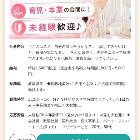
仕事内容
「このコスメ、自分の肌に合うかな？」「試してみたいけ
ど、費用が気になる…」 そんな気持ち、美容モニターで解決
できます♪ 気になる化粧品・健康食品・サプリメン…
給与
時給1,500円以上（完全出来高制／時間額1,500円～5,000
円）
勤務地
岐阜県等 ◆勤務地多数♪ご自宅やお近くの店舗で間時間に
働けます♪
勤務時間
1日5分～OK！好きな時間やスキマ時間でサクッと♪ ☆1日の
み～中長期まで幅広く大歓迎♪…
応募資格
未経験OK＆年齢不問！夏休みの1回きり・単発も大歓迎！ ★
会社員・派遣社員・契約社員・個人事業主・パート・アルバ
イト・主婦（夫）・フリーターなど、20代～50代…