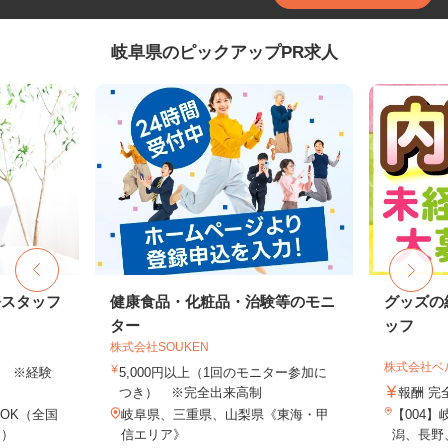
岐阜県のピックアップPR求人
務スタッフ
健康食品・化粧品・治験等のモニ
グッズの
ター
ッフ
株式会社SOUKEN
株式会社ベ
以上 ※経験
5,000円以上（1回のモニター参加に
つき） ※完全出来高制
報酬 完
OK（全国
岐阜県、三重県、山梨県《東海・甲
【004
し）
信エリア》
潟、長野