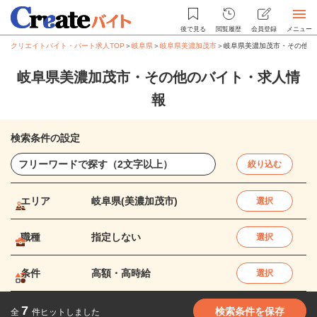
後で見る
閲覧履歴
会員登録
メニュー
クリエイトバイト・パート求人TOP
＞
岐阜県
＞
岐阜県美濃加茂市
＞
岐阜県美濃加茂市・その他の
岐阜県美濃加茂市・その他のバイト・求人情
報
検索条件の設定
絞り込む
エリア
岐阜県(美濃加茂市)
選択
職種
指定しない
選択
条件
高額・高時給
選択
7
検索条件を保存
全
件ヒットしました