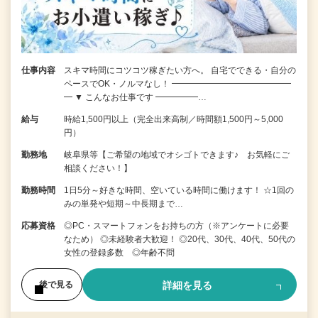
仕事内容
スキマ時間にコツコツ稼ぎたい方へ。 自宅でできる・自分の
ペースでOK・ノルマなし！ ━━━━━━━━━━━━━━
━ ▼ こんなお仕事です ━━━━━…
給与
時給1,500円以上（完全出来高制／時間額1,500円～5,000
円）
勤務地
岐阜県等【ご希望の地域でオシゴトできます♪ お気軽にご
相談ください！】
勤務時間
1日5分～好きな時間、空いている時間に働けます！ ☆1回の
みの単発や短期～中長期まで…
応募資格
◎PC・スマートフォンをお持ちの方（※アンケートに必要
なため） ◎未経験者大歓迎！ ◎20代、30代、40代、50代の
女性の登録多数 ◎年齢不問
詳細を見る
後で見る