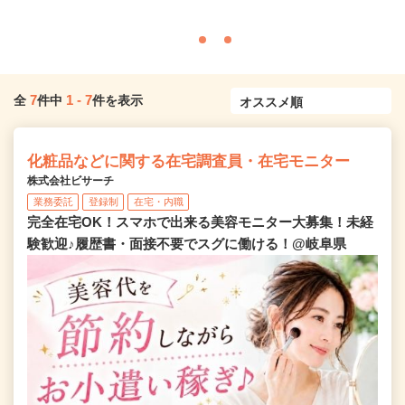
7
1
-
7
全
件中
件を表示
化粧品などに関する在宅調査員・在宅モニター
株式会社ビサーチ
業務委託
登録制
在宅・内職
完全在宅OK！スマホで出来る美容モニター大募集！未経
験歓迎♪履歴書・面接不要でスグに働ける！@岐阜県