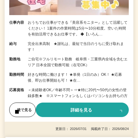
仕事内容
おうちでお仕事ができる『美容系モニター』として活躍して
ください！ 1案件の作業時間は5分〜10分程度。空いた時間
を有効活用できるお仕事です。 ◆【いろん…
給与
完全出来高制 ★謝礼は、最短で当日のうちに受け取れま
す！
勤務地
ご自宅※フルリモート勤務 岐阜県・三重県内全域を含むエ
リア 日本全国で勤務可能（在宅OK）
勤務時間
好きな時間に働けます！ ★単発（1日のみ）OK！ ★応募
後、即お仕事開始も可！ ★在…
応募資格
＜未経験者OK／年齢不問＞⇒★特に20代〜50代の女性の登
録多数★ ※スマートフォンもしくはパソコンをお持ちの方
詳細を見る
後で見る
更新日： 2026/07/31 掲載終了日： 2026/08/24