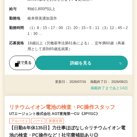
給与
時給1,800円以上
勤務地
岐阜県美濃加茂市
勤務時間
（1）8：15～17：00 （2）20：15～5：11 （3）12：45～2
1：30 …
応募資格
18歳以上（労働基準法第61条による）、定年満60歳（再雇
用として原則65歳迄就業）
詳細を見る
後で見る
更新日： 2026/07/16 掲載終了日： 2026/08/21
掲載終了まであと14日
リチウムイオン電池の検査・PC操作スタッフ
UTエージェント株式会社 AGT東海第一CU《JPYI1C》
アルバイト
パート
派遣社員
【日勤&年休135日】力仕事ほぼなし☆リチウムイオン電
池の検査・PC操作など！社宅費補助あり◎