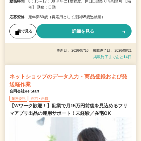
勤務時間
8：15～17：00 ※年に1度程度、休日出勤あり※相談可 【備
考】 勤務：日勤
応募資格
定年満60歳（再雇用として原則65歳迄就業）
詳細を見る
後で見る
更新日： 2026/07/16 掲載終了日： 2026/08/21
掲載終了まであと14日
ネットショップのデータ入力・商品登録および発
送軽作業
合同会社Re Start
業務委託
在宅・内職
【Wワーク歓迎！】副業で月15万円前後を見込めるフリ
マアプリ出品の運用サポート！未経験／在宅OK