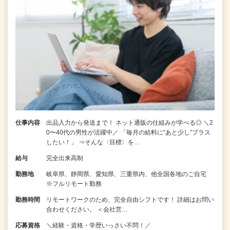
仕事内容
出品入力から発送まで！ ネット通販の仕組みが学べる◎ ＼2
0〜40代の男性が活躍中／ 「毎月の給料に“あと少し”プラス
したい！」 ⇒そんな〈目標〉を…
給与
完全出来高制
勤務地
岐阜県、静岡県、愛知県、三重県内、他全国各地のご自宅
※フルリモート勤務
勤務時間
リモートワークのため、完全自由シフトです！ 詳細はお問い
合わせください。 ＜会社営…
応募資格
＼経験・資格・学歴いっさい不問！／