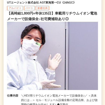
UTエージェント株式会社 AGT東海第一CU《Jdhl1C》
アルバイト
パート
派遣社員
【高時給1,800円×年休135日】車載用リチウムイオン電池
メーカーで設備保全♪社宅費補助あり◎
仕事内容
＼HEV用リチウムイオン電池メーカーで設備保全♪／ ＜具体
的には…＞ セル・モジュール設備全般の定期点検、および故
障時の修理をお任せします♪ ◆定期点…