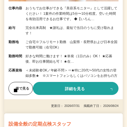
仕事内容
おうちでお仕事ができる『美容系モニター』として活躍して
ください！ 1案件の作業時間は5分〜10分程度。空いた時間
を有効活用できるお仕事です。 ◆【いろん…
給与
完全出来高制 ★謝礼は、最短で当日のうちに受け取れま
す！
勤務地
ご自宅※フルリモート勤務 山梨県・長野県および日本全国
で勤務可能（在宅OK）
勤務時間
好きな時間に働けます！ ★単発（1日のみ）OK！ ★応募
後、即お仕事開始も可！ ★在…
応募資格
＜未経験者OK／年齢不問＞⇒★特に20代〜50代の女性の登
録多数★ ※スマートフォンもしくはパソコンをお持ちの方
詳細を見る
後で見る
更新日： 2026/07/31 掲載終了日： 2026/08/24
設備全般の定期点検スタッフ