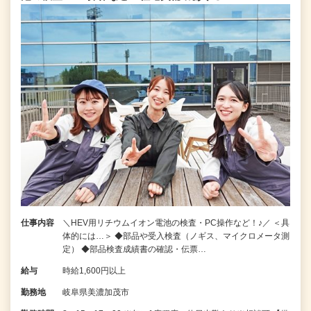
仕事内容
＼HEV用リチウムイオン電池の検査・PC操作など！♪／ ＜具
体的には…＞ ◆部品や受入検査（ノギス、マイクロメータ測
定） ◆部品検査成績書の確認・伝票…
給与
時給1,600円以上
勤務地
岐阜県美濃加茂市