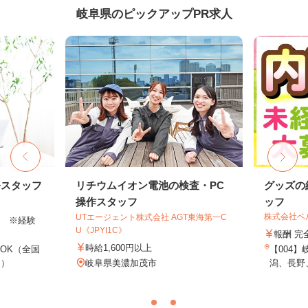
岐阜県のピックアップPR求人
務スタッフ
リチウムイオン電池の検査・PC
グッズの
操作スタッフ
ッフ
株式会社ベ
UTエージェント株式会社 AGT東海第一C
以上 ※経験
U《JPYI1C》
報酬 完
時給1,600円以上
OK（全国
【004
し）
岐阜県美濃加茂市
潟、長野