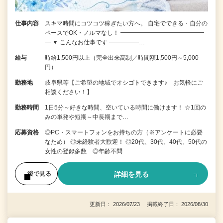
仕事内容
スキマ時間にコツコツ稼ぎたい方へ。 自宅でできる・自分の
ペースでOK・ノルマなし！ ━━━━━━━━━━━━━━
━ ▼ こんなお仕事です ━━━━━…
給与
時給1,500円以上（完全出来高制／時間額1,500円～5,000
円）
勤務地
岐阜県等【ご希望の地域でオシゴトできます♪ お気軽にご
相談ください！】
勤務時間
1日5分～好きな時間、空いている時間に働けます！ ☆1回の
みの単発や短期～中長期まで…
応募資格
◎PC・スマートフォンをお持ちの方（※アンケートに必要
なため） ◎未経験者大歓迎！ ◎20代、30代、40代、50代の
女性の登録多数 ◎年齢不問
詳細を見る
後で見る
更新日： 2026/07/23 掲載終了日： 2026/08/30