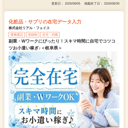
更新日： 2026/08/05 掲載終了日： 2026/08/30
化粧品・サプリの在宅データ入力
株式会社リアル・フェイス
業務委託
登録制
在宅・内職
副業・Wワークにぴったり！スキマ時間に自宅でコツコ
ツお小遣い稼ぎ♪＜岐阜県＞