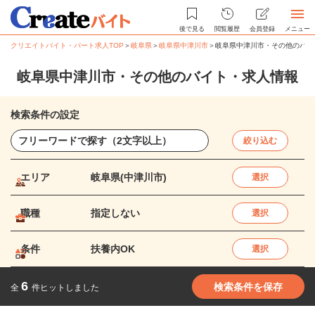
後で見る
閲覧履歴
会員登録
メニュー
クリエイトバイト・パート求人TOP
＞
岐阜県
＞
岐阜県中津川市
＞
岐阜県中津川市・その他のバイ
岐阜県中津川市・その他のバイト・求人情報
検索条件の設定
絞り込む
エリア
岐阜県(中津川市)
選択
職種
指定しない
選択
条件
扶養内OK
選択
6
検索条件を保存
全
件ヒットしました