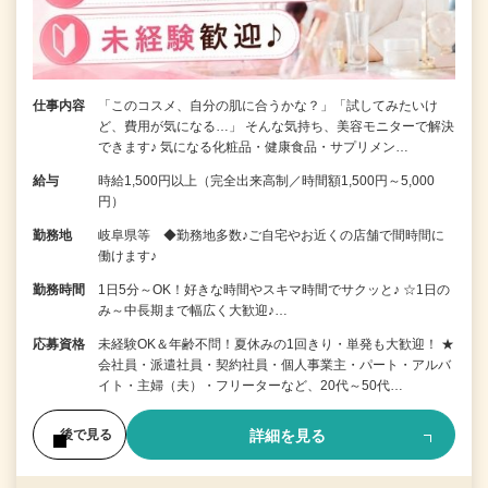
仕事内容
「このコスメ、自分の肌に合うかな？」「試してみたいけ
ど、費用が気になる…」 そんな気持ち、美容モニターで解決
できます♪ 気になる化粧品・健康食品・サプリメン…
給与
時給1,500円以上（完全出来高制／時間額1,500円～5,000
円）
勤務地
岐阜県等 ◆勤務地多数♪ご自宅やお近くの店舗で間時間に
働けます♪
勤務時間
1日5分～OK！好きな時間やスキマ時間でサクッと♪ ☆1日の
み～中長期まで幅広く大歓迎♪…
応募資格
未経験OK＆年齢不問！夏休みの1回きり・単発も大歓迎！ ★
会社員・派遣社員・契約社員・個人事業主・パート・アルバ
イト・主婦（夫）・フリーターなど、20代～50代…
詳細を見る
後で見る