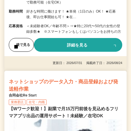
で勤務可能（在宅OK）
勤務時間
好きな時間に働けます！ ★単発（1日のみ）OK！ ★応募
後、即お仕事開始も可！ ★在…
応募資格
＜未経験者OK／年齢不問＞⇒★特に20代〜50代の女性の登
録多数★ ※スマートフォンもしくはパソコンをお持ちの方
詳細を見る
後で見る
更新日： 2026/07/31 掲載終了日： 2026/08/24
ネットショップのデータ入力・商品登録および発
送軽作業
合同会社Re Start
業務委託
在宅・内職
【Wワーク歓迎！】副業で月15万円前後を見込めるフリ
マアプリ出品の運用サポート！未経験／在宅OK