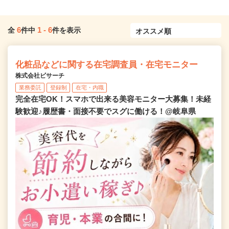
6
1
-
6
全
件中
件を表示
化粧品などに関する在宅調査員・在宅モニター
株式会社ビサーチ
業務委託
登録制
在宅・内職
完全在宅OK！スマホで出来る美容モニター大募集！未経
験歓迎♪履歴書・面接不要でスグに働ける！@岐阜県