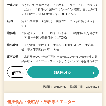
仕事内容
おうちでお仕事ができる『美容系モニター』として活躍して
ください！ 1案件の作業時間は5分〜10分程度。空いた時間
を有効活用できるお仕事です。 ◆【いろん…
給与
完全出来高制 ★謝礼は、最短で当日のうちに受け取れま
す！
勤務地
ご自宅※フルリモート勤務 岐阜県・三重県内全域を含むエ
リア 日本全国で勤務可能（在宅OK）
勤務時間
好きな時間に働けます！ ★単発（1日のみ）OK！ ★応募
後、即お仕事開始も可！ ★在…
応募資格
＜未経験者OK／年齢不問＞⇒★特に20代〜50代の女性の登
録多数★ ※スマートフォンもしくはパソコンをお持ちの方
詳細を見る
後で見る
更新日： 2026/07/31 掲載終了日： 2026/08/24
健康食品・化粧品・治験等のモニター