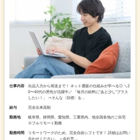
仕事内容
出品入力から発送まで！ ネット通販の仕組みが学べる◎ ＼2
0〜40代の男性が活躍中／ 「毎月の給料に“あと少し”プラス
したい！」 ⇒そんな〈目標〉を…
給与
完全出来高制
勤務地
岐阜県、静岡県、愛知県、三重県内、他全国各地のご自宅
※フルリモート勤務
勤務時間
リモートワークのため、完全自由シフトです！ 詳細はお問い
合わせください。 ＜会社営…