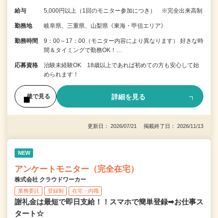
給与
5,000円以上（1回のモニター参加につき） ※完全出来高制
勤務地
岐阜県、三重県、山梨県《東海・甲信エリア》
勤務時間
9：00～17：00（モニター内容により異なります） 好きな時
間＆タイミングで勤務OK！…
応募資格
治験未経験OK 18歳以上であれば初めての方も安心して始
められます！
詳細を見る
後で見る
更新日： 2026/07/21 掲載終了日： 2026/11/13
NEW
アンケートモニター（完全在宅）
株式会社 クラウドワーカー
業務委託
登録制
在宅・内職
謝礼金は最短で即日支給！！スマホで簡単登録➡お仕事ス
タート☆