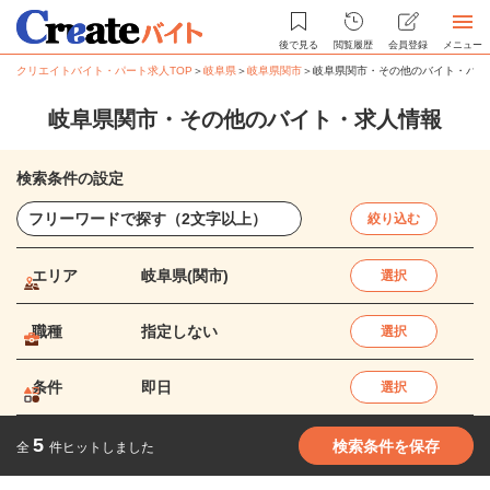
後で見る
閲覧履歴
会員登録
メニュー
クリエイトバイト・パート求人TOP
＞
岐阜県
＞
岐阜県関市
＞
岐阜県関市・その他のバイト・パー
岐阜県関市・その他のバイト・求人情報
検索条件の設定
絞り込む
エリア
岐阜県(関市)
選択
職種
指定しない
選択
条件
即日
選択
5
検索条件を保存
全
件ヒットしました