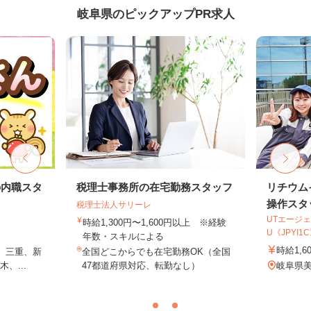
岐阜県のピックアップPR求人
の内職スタ
税理士事務所の在宅勤務スタッフ
リチウム
操作スタ
税理士法人サリーレ
UTエージェ
時給1,300円〜1,600円以上 ※経験
U《JPYI1
年数・スキルによる
時給1,6
、三重、新
全国どこからでも在宅勤務OK（全国
、...
47都道府県対応、転勤なし）
岐阜県