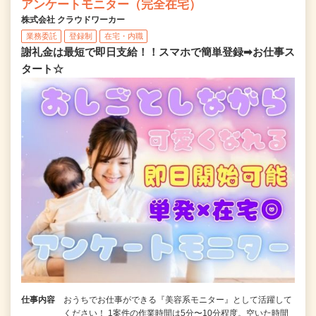
アンケートモニター（完全在宅）
株式会社 クラウドワーカー
業務委託
登録制
在宅・内職
謝礼金は最短で即日支給！！スマホで簡単登録➡お仕事ス
タート☆
仕事内容
おうちでお仕事ができる『美容系モニター』として活躍して
ください！ 1案件の作業時間は5分〜10分程度。空いた時間