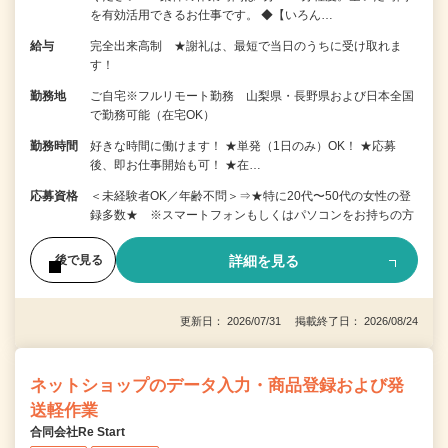
を有効活用できるお仕事です。 ◆【いろん…
給与
完全出来高制 ★謝礼は、最短で当日のうちに受け取れま
す！
勤務地
ご自宅※フルリモート勤務 山梨県・長野県および日本全国
で勤務可能（在宅OK）
勤務時間
好きな時間に働けます！ ★単発（1日のみ）OK！ ★応募
後、即お仕事開始も可！ ★在…
応募資格
＜未経験者OK／年齢不問＞⇒★特に20代〜50代の女性の登
録多数★ ※スマートフォンもしくはパソコンをお持ちの方
詳細を見る
後で見る
更新日： 2026/07/31 掲載終了日： 2026/08/24
ネットショップのデータ入力・商品登録および発
送軽作業
合同会社Re Start