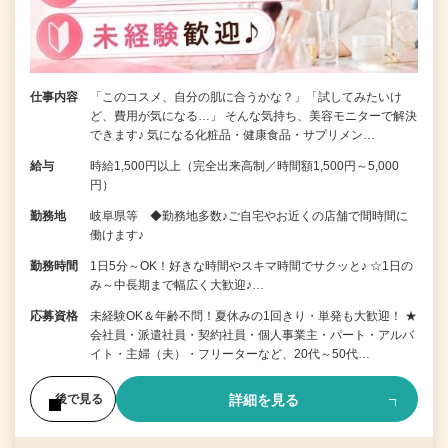
仕事内容
「このコスメ、自分の肌に合うかな？」「試してみたいけ
ど、費用が気になる…」 そんな気持ち、美容モニターで解決
できます♪ 気になる化粧品・健康食品・サプリメン…
給与
時給1,500円以上（完全出来高制／時間額1,500円～5,000
円）
勤務地
岐阜県等 ◆勤務地多数♪ご自宅やお近くの店舗で間時間に
働けます♪
勤務時間
1日5分～OK！好きな時間やスキマ時間でサクッと♪ ☆1日の
み～中長期まで幅広く大歓迎♪…
応募資格
未経験OK＆年齢不問！夏休みの1回きり・単発も大歓迎！ ★
会社員・派遣社員・契約社員・個人事業主・パート・アルバ
イト・主婦（夫）・フリーターなど、20代～50代…
詳細を見る
後で見る