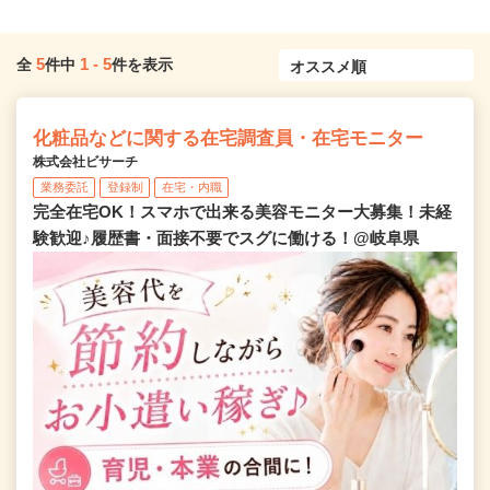
5
1
-
5
全
件中
件を表示
化粧品などに関する在宅調査員・在宅モニター
株式会社ビサーチ
業務委託
登録制
在宅・内職
完全在宅OK！スマホで出来る美容モニター大募集！未経
験歓迎♪履歴書・面接不要でスグに働ける！@岐阜県