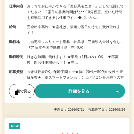
仕事内容
おうちでお仕事ができる『美容系モニター』として活躍して
ください！ 1案件の作業時間は5分〜10分程度。空いた時間
を有効活用できるお仕事です。 ◆【いろん…
給与
完全出来高制 ★謝礼は、最短で当日のうちに受け取れま
す！
勤務地
ご自宅※フルリモート勤務 岐阜県・三重県内全域を含むエ
リア 日本全国で勤務可能（在宅OK）
勤務時間
好きな時間に働けます！ ★単発（1日のみ）OK！ ★応募
後、即お仕事開始も可！ ★在…
応募資格
＜未経験者OK／年齢不問＞⇒★特に20代〜50代の女性の登
録多数★ ※スマートフォンもしくはパソコンをお持ちの方
詳細を見る
後で見る
更新日： 2026/07/31 掲載終了日： 2026/08/24
NEW