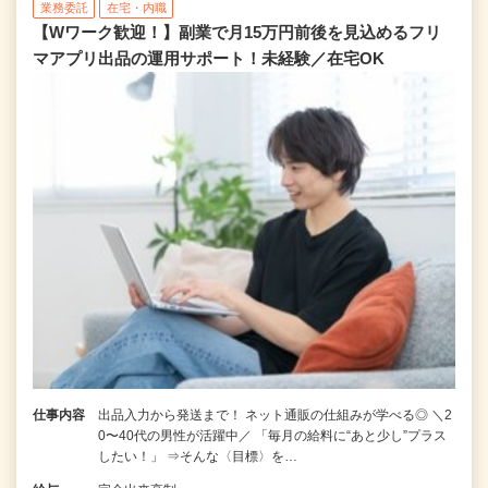
業務委託
在宅・内職
【Wワーク歓迎！】副業で月15万円前後を見込めるフリ
マアプリ出品の運用サポート！未経験／在宅OK
仕事内容
出品入力から発送まで！ ネット通販の仕組みが学べる◎ ＼2
0〜40代の男性が活躍中／ 「毎月の給料に“あと少し”プラス
したい！」 ⇒そんな〈目標〉を…