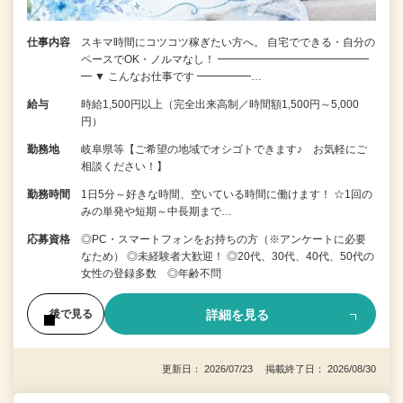
仕事内容
スキマ時間にコツコツ稼ぎたい方へ。 自宅でできる・自分の
ペースでOK・ノルマなし！ ━━━━━━━━━━━━━━
━ ▼ こんなお仕事です ━━━━━…
給与
時給1,500円以上（完全出来高制／時間額1,500円～5,000
円）
勤務地
岐阜県等【ご希望の地域でオシゴトできます♪ お気軽にご
相談ください！】
勤務時間
1日5分～好きな時間、空いている時間に働けます！ ☆1回の
みの単発や短期～中長期まで…
応募資格
◎PC・スマートフォンをお持ちの方（※アンケートに必要
なため） ◎未経験者大歓迎！ ◎20代、30代、40代、50代の
女性の登録多数 ◎年齢不問
詳細を見る
後で見る
更新日： 2026/07/23 掲載終了日： 2026/08/30