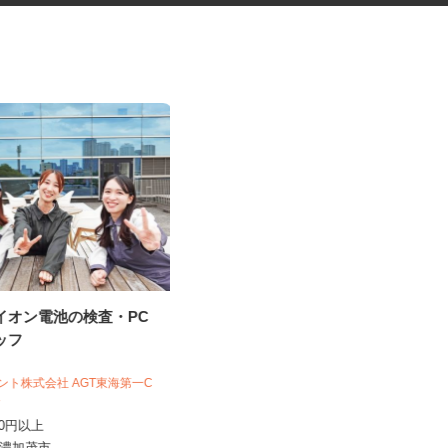
ムイオン電池の検査・PC
グッズの組立・検品等の内職ス
タッフ
タッフ
株式会社ベルロジテック
ジェント株式会社 AGT東海第一C
1C》
報酬 完全出来高制
,600円以上