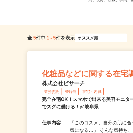
【004】岐阜、静岡、
岐阜県美濃加茂市
潟、長野、茨城、群馬、栃
全
5
件中
1
-
5
件を表示
化粧品などに関する在宅
株式会社ビサーチ
業務委託
登録制
在宅・内職
完全在宅OK！スマホで出来る美容モニタ
でスグに働ける！@岐阜県
仕事内容
「このコスメ、自分の肌に