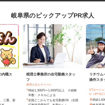
岐阜県のピックアップPR求人
の内職ス
税理士事務所の在宅勤務スタッ
リチウ
フ
操作ス
税理士法人サリーレ
UTエー
時給1,300円〜1,600円以上 ※経験
U《JPYI
年数・スキルによる
時給1