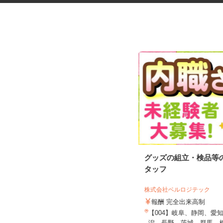
リチウムイオン電池の検査・PC
グッズの組立・検品等
操作スタッフ
タッフ
株式会社ベルロジテック
UTエージェント株式会社 AGT東海第一C
U《JPYI1C》
報酬 完全出来高制
時給1,600円以上