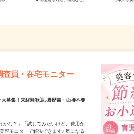
愛知、三重、新
全国どこからでも在宅勤務OK（全国
木、...
47都道府県対応、転勤なし）
岐阜
調査員・在宅モニター
ー大募集！未経験歓迎♪履歴書・面接不要
合うかな？」「試してみたいけど、費用が