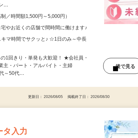
、美容モニターで解決できます♪ 気になる
メン…
制／時間額1,500円～5,000円）
自宅やお近くの店舗で間時間に働けます♪
スキマ時間でサクッと♪ ☆1日のみ～中長
みの1回きり・単発も大歓迎！ ★会社員・
事業主・パート・アルバイト・主婦
後で見
代～50代…
更新日： 2026/08/05 掲載終了日： 2026/08/30