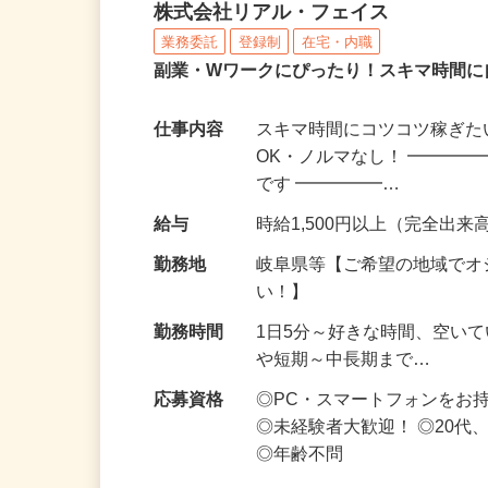
化粧品・サプリの在宅デ
株式会社リアル・フェイス
業務委託
登録制
在宅・内職
副業・Wワークにぴったり！スキマ時間に
仕事内容
スキマ時間にコツコツ稼ぎた
OK・ノルマなし！ ━━━━
です ━━━━━…
給与
時給1,500円以上（完全出来高
勤務地
岐阜県等【ご希望の地域でオ
い！】
勤務時間
1日5分～好きな時間、空い
や短期～中長期まで…
応募資格
◎PC・スマートフォンをお
◎未経験者大歓迎！ ◎20代