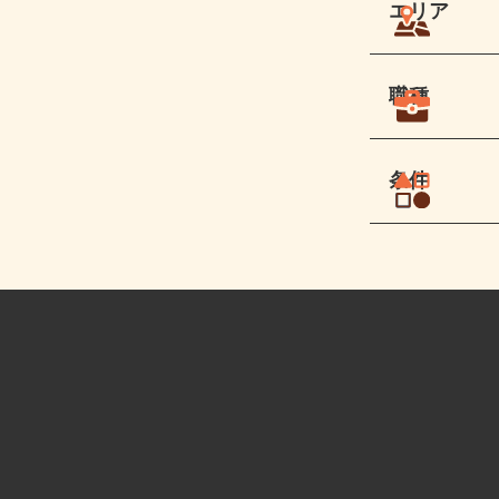
エリア
職種
条件