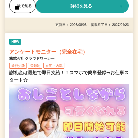
詳細を見る
後で見る
更新日： 2026/08/06 掲載終了日： 2027/04/23
NEW
アンケートモニター（完全在宅）
株式会社 クラウドワーカー
業務委託
登録制
在宅・内職
謝礼金は最短で即日支給！！スマホで簡単登録➡お仕事ス
タート☆