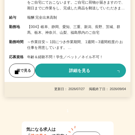
をご自宅にておこないます。ご自宅に荷物が届きますので、
期日までに作業をし、完成した商品を郵送していただきま…
給与
報酬 完全出来高制
勤務地
【004】岐阜、静岡、愛知、三重、新潟、長野、茨城、群
馬、栃木、神奈川、山梨、福島県内のご自宅
勤務時間
～作業目安～ 1回につき作業期間、 1週間～3週間程度の お
仕事を用意しています。 …
応募資格
年齢＆経験不問！学生／ペット／ネイル不可！
詳細を見る
後で見る
更新日： 2026/07/27 掲載終了日： 2026/09/04
1
気になる求人は