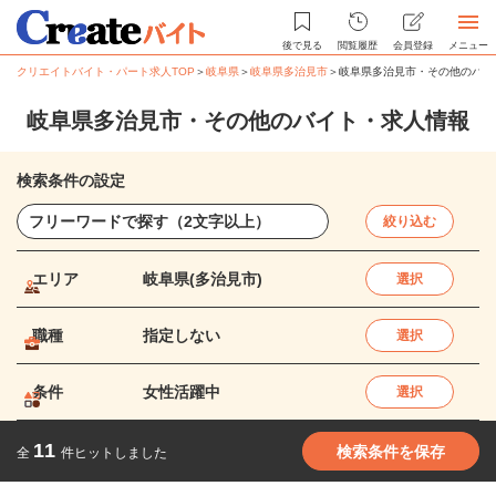
後で見る
閲覧履歴
会員登録
メニュー
クリエイトバイト・パート求人TOP
＞
岐阜県
＞
岐阜県多治見市
＞
岐阜県多治見市・その他のバイ
岐阜県多治見市・その他のバイト・求人情報
検索条件の設定
絞り込む
エリア
岐阜県(多治見市)
選択
職種
指定しない
選択
条件
女性活躍中
選択
11
検索条件を保存
全
件ヒットしました