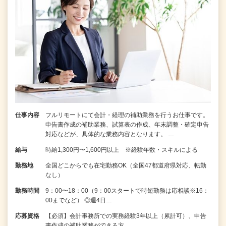
仕事内容
フルリモートにて会計・経理の補助業務を行うお仕事です。
申告書作成の補助業務、試算表の作成、年末調整・確定申告
対応などが、具体的な業務内容となります。 …
給与
時給1,300円〜1,600円以上 ※経験年数・スキルによる
勤務地
全国どこからでも在宅勤務OK（全国47都道府県対応、転勤
なし）
勤務時間
9：00〜18：00（9：00スタートで時短勤務は応相談※16：
00までなど） ◎週4日…
応募資格
【必須】会計事務所での実務経験3年以上（累計可）、申告
書作成の補助業務ができる方