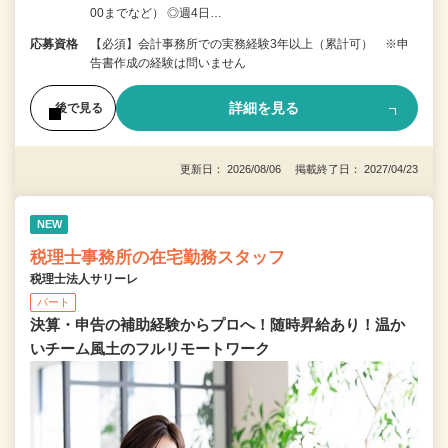
00までなど） ◎週4日…
応募資格
【必須】会計事務所での実務経験3年以上（累計可） ※申
告書作成の経験は問いません
詳細を見る
後で見る
更新日： 2026/08/06 掲載終了日： 2027/04/23
NEW
税理士事務所の在宅勤務スタッフ
税理士法人サリーレ
パート
決算・申告の補助経験からプロへ！随時昇給あり！温か
いチーム⾵⼟のフルリモートワーク