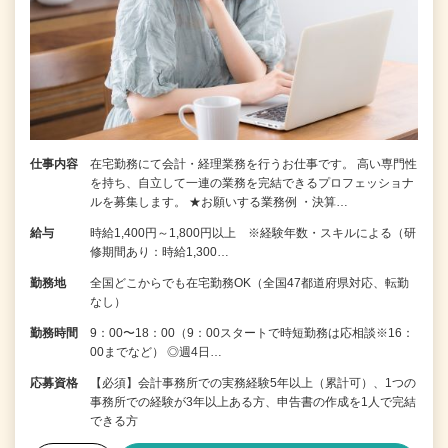
仕事内容
在宅勤務にて会計・経理業務を行うお仕事です。 高い専門性
を持ち、自立して一連の業務を完結できるプロフェッショナ
ルを募集します。 ★お願いする業務例 ・決算…
給与
時給1,400円～1,800円以上 ※経験年数・スキルによる（研
修期間あり：時給1,300…
勤務地
全国どこからでも在宅勤務OK（全国47都道府県対応、転勤
なし）
勤務時間
9：00〜18：00（9：00スタートで時短勤務は応相談※16：
00までなど） ◎週4日…
応募資格
【必須】会計事務所での実務経験5年以上（累計可）、1つの
事務所での経験が3年以上ある方、申告書の作成を1人で完結
できる方