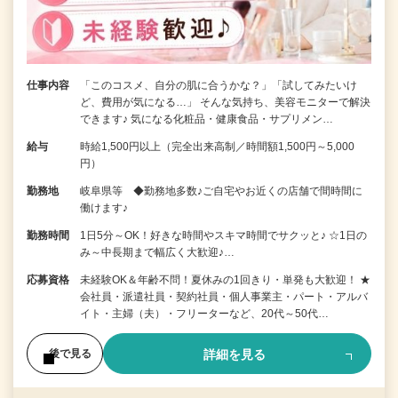
仕事内容
「このコスメ、自分の肌に合うかな？」「試してみたいけ
ど、費用が気になる…」 そんな気持ち、美容モニターで解決
できます♪ 気になる化粧品・健康食品・サプリメン…
給与
時給1,500円以上（完全出来高制／時間額1,500円～5,000
円）
勤務地
岐阜県等 ◆勤務地多数♪ご自宅やお近くの店舗で間時間に
働けます♪
勤務時間
1日5分～OK！好きな時間やスキマ時間でサクッと♪ ☆1日の
み～中長期まで幅広く大歓迎♪…
応募資格
未経験OK＆年齢不問！夏休みの1回きり・単発も大歓迎！ ★
会社員・派遣社員・契約社員・個人事業主・パート・アルバ
イト・主婦（夫）・フリーターなど、20代～50代…
詳細を見る
後で見る