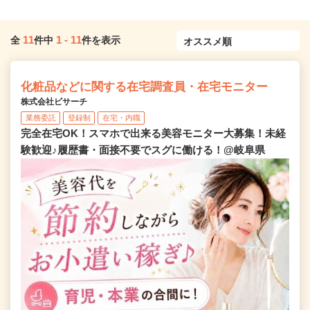
11
1
-
11
全
件中
件を表示
化粧品などに関する在宅調査員・在宅モニター
株式会社ビサーチ
業務委託
登録制
在宅・内職
完全在宅OK！スマホで出来る美容モニター大募集！未経
験歓迎♪履歴書・面接不要でスグに働ける！@岐阜県