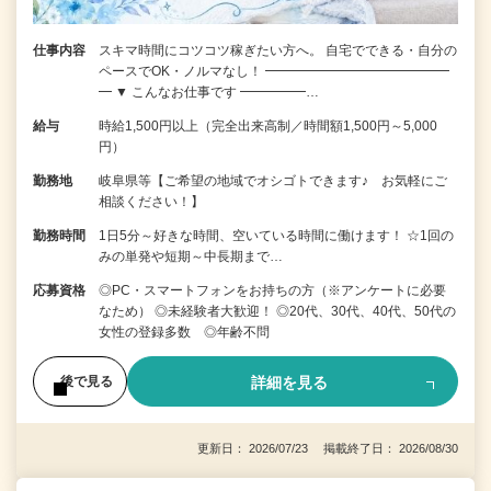
仕事内容
スキマ時間にコツコツ稼ぎたい方へ。 自宅でできる・自分の
ペースでOK・ノルマなし！ ━━━━━━━━━━━━━━
━ ▼ こんなお仕事です ━━━━━…
給与
時給1,500円以上（完全出来高制／時間額1,500円～5,000
円）
勤務地
岐阜県等【ご希望の地域でオシゴトできます♪ お気軽にご
相談ください！】
勤務時間
1日5分～好きな時間、空いている時間に働けます！ ☆1回の
みの単発や短期～中長期まで…
応募資格
◎PC・スマートフォンをお持ちの方（※アンケートに必要
なため） ◎未経験者大歓迎！ ◎20代、30代、40代、50代の
女性の登録多数 ◎年齢不問
詳細を見る
後で見る
更新日： 2026/07/23 掲載終了日： 2026/08/30