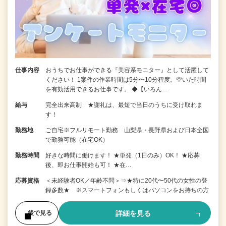
仕事内容
おうちでお仕事ができる『美容系モニター』として活躍して
ください！ 1案件の作業時間は5分〜10分程度。空いた時間
を有効活用できるお仕事です。 ◆【いろん…
給与
完全出来高制 ★謝礼は、最短で当日のうちに受け取れま
す！
勤務地
ご自宅※フルリモート勤務 山梨県・長野県および日本全国
で勤務可能（在宅OK）
勤務時間
好きな時間に働けます！ ★単発（1日のみ）OK！ ★応募
後、即お仕事開始も可！ ★在…
応募資格
＜未経験者OK／年齢不問＞⇒★特に20代〜50代の女性の登
録多数★ ※スマートフォンもしくはパソコンをお持ちの方
詳細を見る
後で見る