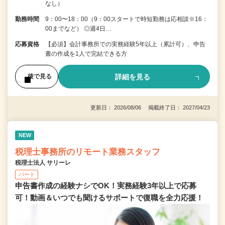
なし）
勤務時間
9：00〜18：00（9：00スタートで時短勤務は応相談※16：
00までなど） ◎週4日…
応募資格
【必須】会計事務所での実務経験5年以上（累計可）、申告
書の作成を1人で完結できる方
詳細を見る
後で見る
更新日： 2026/08/06 掲載終了日： 2027/04/23
NEW
税理士事務所のリモート業務スタッフ
税理士法人 サリーレ
パート
申告書作成の経験ナシでOK！実務経験3年以上で応募
可！動画＆いつでも聞けるサポートで復職を全⼒応援！