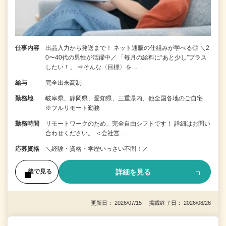
仕事内容
出品入力から発送まで！ ネット通販の仕組みが学べる◎ ＼2
0〜40代の男性が活躍中／ 「毎月の給料に“あと少し”プラス
したい！」 ⇒そんな〈目標〉を…
給与
完全出来高制
勤務地
岐阜県、静岡県、愛知県、三重県内、他全国各地のご自宅
※フルリモート勤務
勤務時間
リモートワークのため、完全自由シフトです！ 詳細はお問い
合わせください。 ＜会社営…
応募資格
＼経験・資格・学歴いっさい不問！／
詳細を見る
後で見る
更新日： 2026/07/15 掲載終了日： 2026/08/26