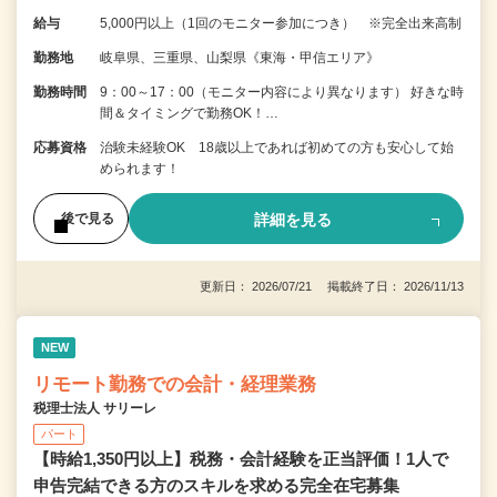
給与
5,000円以上（1回のモニター参加につき） ※完全出来高制
勤務地
岐阜県、三重県、山梨県《東海・甲信エリア》
勤務時間
9：00～17：00（モニター内容により異なります） 好きな時
間＆タイミングで勤務OK！…
応募資格
治験未経験OK 18歳以上であれば初めての方も安心して始
められます！
詳細を見る
後で見る
更新日： 2026/07/21 掲載終了日： 2026/11/13
NEW
リモート勤務での会計・経理業務
税理士法人 サリーレ
パート
【時給1,350円以上】税務・会計経験を正当評価！1⼈で
申告完結できる⽅のスキルを求める完全在宅募集