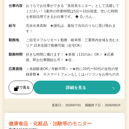
仕事内容
おうちでお仕事ができる『美容系モニター』として活躍して
ください！ 1案件の作業時間は5分〜10分程度。空いた時間
を有効活用できるお仕事です。 ◆【いろん…
給与
完全出来高制 ★謝礼は、最短で当日のうちに受け取れま
す！
勤務地
ご自宅※フルリモート勤務 岐阜県・三重県内全域を含むエ
リア 日本全国で勤務可能（在宅OK）
勤務時間
好きな時間に働けます！ ★単発（1日のみ）OK！ ★応募
後、即お仕事開始も可！ ★在…
応募資格
＜未経験者OK／年齢不問＞⇒★特に20代〜50代の女性の登
録多数★ ※スマートフォンもしくはパソコンをお持ちの方
詳細を見る
後で見る
更新日： 2026/07/31 掲載終了日： 2026/08/24
健康食品・化粧品・治験等のモニター