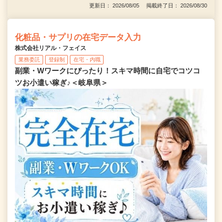
更新日： 2026/08/05 掲載終了日： 2026/08/30
化粧品・サプリの在宅データ入力
株式会社リアル・フェイス
業務委託
登録制
在宅・内職
副業・Wワークにぴったり！スキマ時間に自宅でコツコ
ツお小遣い稼ぎ♪＜岐阜県＞