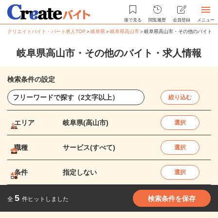
後で見る
閲覧履歴
会員登録
メニュー
クリエイトバイト・パート求人TOP
＞
岐阜県
＞
岐阜県高山市
＞
岐阜県高山市・その他のバイト・
岐阜県高山市・その他のバイト・求人情報
検索条件の設定
絞り込む
エリア
岐阜県(高山市)
選択
職種
サービス(すべて)
選択
条件
指定しない
選択
5
検索条件を保存
全
件ヒットしました