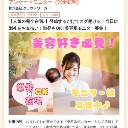
アンケートモニター（完全在宅）
株式会社 クラウドワーカー
業務委託
登録制
在宅・内職
【人気の完全在宅♪】登録するだけでスグ働ける！当日に
謝礼をお支払い！単発もOK♪美容系モニター募集！
仕事内容
おうちでお仕事ができる『美容系モニター』として活躍して
ください！ 1案件の作業時間は5分〜10分程度。空いた時間