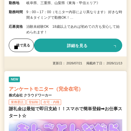
勤務地
岐阜県、三重県、山梨県《東海・甲信エリア》
勤務時間
9：00～17：00（モニター内容により異なります） 好きな時
間＆タイミングで勤務OK！…
応募資格
治験未経験OK 18歳以上であれば初めての方も安心して始
められます！
詳細を見る
後で見る
更新日： 2026/07/21 掲載終了日： 2026/11/13
NEW
アンケートモニター（完全在宅）
株式会社 クラウドワーカー
業務委託
登録制
在宅・内職
謝礼金は最短で即日支給！！スマホで簡単登録➡お仕事ス
タート☆