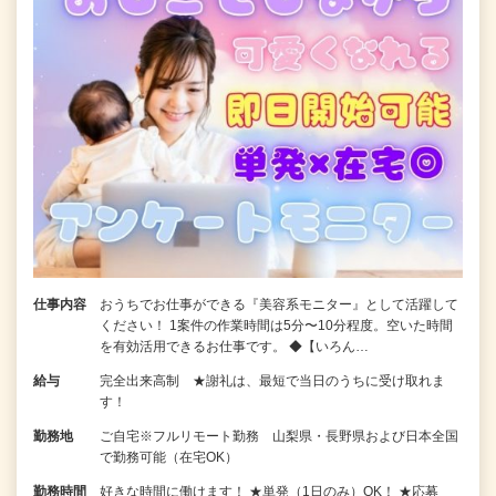
仕事内容
おうちでお仕事ができる『美容系モニター』として活躍して
ください！ 1案件の作業時間は5分〜10分程度。空いた時間
を有効活用できるお仕事です。 ◆【いろん…
給与
完全出来高制 ★謝礼は、最短で当日のうちに受け取れま
す！
勤務地
ご自宅※フルリモート勤務 山梨県・長野県および日本全国
で勤務可能（在宅OK）
勤務時間
好きな時間に働けます！ ★単発（1日のみ）OK！ ★応募