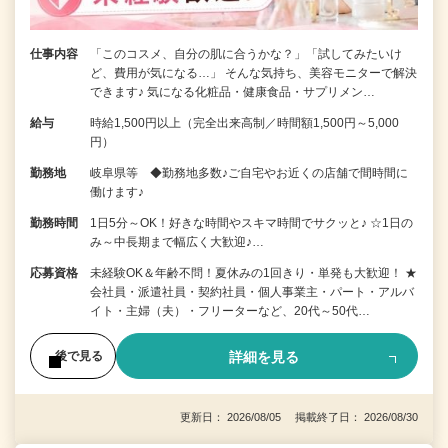
仕事内容
「このコスメ、自分の肌に合うかな？」「試してみたいけ
ど、費用が気になる…」 そんな気持ち、美容モニターで解決
できます♪ 気になる化粧品・健康食品・サプリメン…
給与
時給1,500円以上（完全出来高制／時間額1,500円～5,000
円）
勤務地
岐阜県等 ◆勤務地多数♪ご自宅やお近くの店舗で間時間に
働けます♪
勤務時間
1日5分～OK！好きな時間やスキマ時間でサクッと♪ ☆1日の
み～中長期まで幅広く大歓迎♪…
応募資格
未経験OK＆年齢不問！夏休みの1回きり・単発も大歓迎！ ★
会社員・派遣社員・契約社員・個人事業主・パート・アルバ
イト・主婦（夫）・フリーターなど、20代～50代…
詳細を見る
後で見る
更新日： 2026/08/05 掲載終了日： 2026/08/30