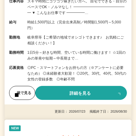
仕事内容
スキマ時間にコツコツ稼ぎたい方へ。 自宅でできる・自分の
ペースでOK・ノルマなし！ ━━━━━━━━━━━━━━
━ ▼ こんなお仕事です ━━━━━…
給与
時給1,500円以上（完全出来高制／時間額1,500円～5,000
円）
勤務地
岐阜県等【ご希望の地域でオシゴトできます♪ お気軽にご
相談ください！】
勤務時間
1日5分～好きな時間、空いている時間に働けます！ ☆1回の
みの単発や短期～中長期まで…
応募資格
◎PC・スマートフォンをお持ちの方（※アンケートに必要
なため） ◎未経験者大歓迎！ ◎20代、30代、40代、50代の
女性の登録多数 ◎年齢不問
詳細を見る
後で見る
更新日： 2026/07/23 掲載終了日： 2026/08/30
NEW