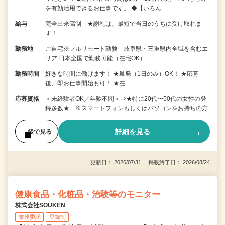
を有効活用できるお仕事です。 ◆【いろん…
給与
完全出来高制 ★謝礼は、最短で当日のうちに受け取れま
す！
勤務地
ご自宅※フルリモート勤務 岐阜県・三重県内全域を含むエ
リア 日本全国で勤務可能（在宅OK）
勤務時間
好きな時間に働けます！ ★単発（1日のみ）OK！ ★応募
後、即お仕事開始も可！ ★在…
応募資格
＜未経験者OK／年齢不問＞⇒★特に20代〜50代の女性の登
録多数★ ※スマートフォンもしくはパソコンをお持ちの方
詳細を見る
後で見る
更新日： 2026/07/31 掲載終了日： 2026/08/24
健康食品・化粧品・治験等のモニター
株式会社SOUKEN
業務委託
登録制