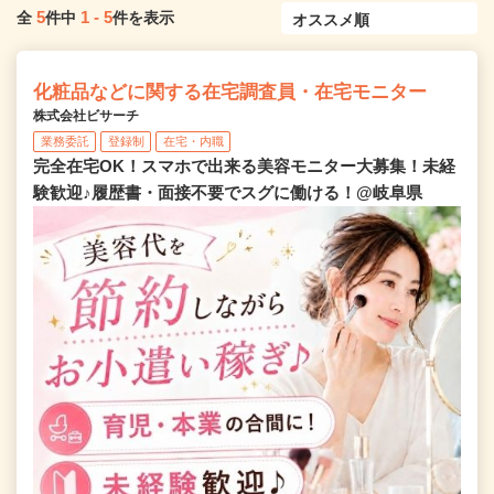
5
1
-
5
全
件中
件を表示
化粧品などに関する在宅調査員・在宅モニター
株式会社ビサーチ
業務委託
登録制
在宅・内職
完全在宅OK！スマホで出来る美容モニター大募集！未経
験歓迎♪履歴書・面接不要でスグに働ける！@岐阜県