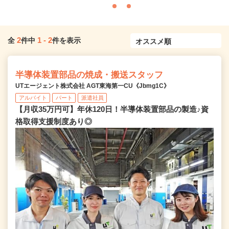
2
1
-
2
全
件中
件を表示
半導体装置部品の焼成・搬送スタッフ
UTエージェント株式会社 AGT東海第一CU《Jbmg1C》
アルバイト
パート
派遣社員
【月収35万円可】年休120日！半導体装置部品の製造♪資
格取得支援制度あり◎