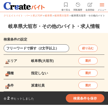
後で見る
閲覧履歴
会員登録
メニュー
クリエイトバイト・パート求人TOP
＞
岐阜県
＞
岐阜県大垣市
＞
岐阜県大垣市・その他のバイト・
岐阜県大垣市・その他のバイト・求人情報
検索条件の設定
絞り込む
エリア
岐阜県(大垣市)
選択
職種
指定しない
選択
条件
派遣社員
選択
2
検索条件を保存
全
件ヒットしました