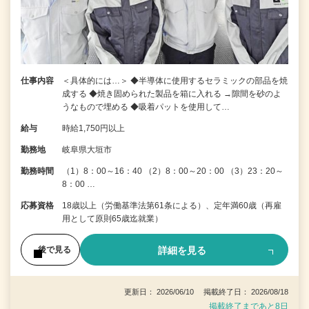
仕事内容
＜具体的には…＞ ◆半導体に使用するセラミックの部品を焼
成する ◆焼き固められた製品を箱に入れる →隙間を砂のよ
うなもので埋める ◆吸着パットを使用して…
給与
時給1,750円以上
勤務地
岐阜県大垣市
勤務時間
（1）8：00～16：40 （2）8：00～20：00 （3）23：20～
8：00 …
応募資格
18歳以上（労働基準法第61条による）、定年満60歳（再雇
用として原則65歳迄就業）
詳細を見る
後で見る
更新日： 2026/06/10 掲載終了日： 2026/08/18
掲載終了まであと8日