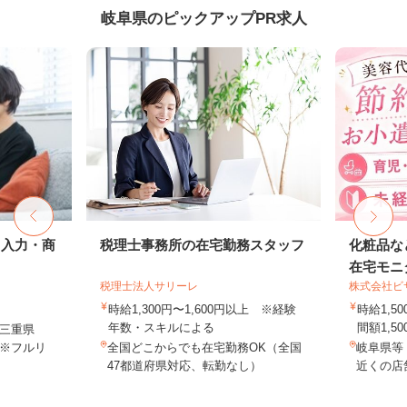
岐阜県のピックアップPR求人
タ入力・商
税理士事務所の在宅勤務スタッフ
化粧品な
在宅モニ
税理士法人サリーレ
株式会社ビ
時給1,300円〜1,600円以上 ※経験
時給1,
年数・スキルによる
間額1,500
三重県
※フルリ
全国どこからでも在宅勤務OK（全国
岐阜県等
47都道府県対応、転勤なし）
近くの店