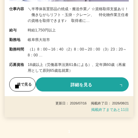
仕事内容
＼半導体装置部品の焼成・搬送作業／ ☆資格取得支援あり！
働きながらリフト・玉掛・クレーン、 特化物作業主任者
の資格を取得できます♪ 取得者に…
給与
時給1,750円以上
勤務地
岐阜県大垣市
勤務時間
（1）8：00～16：40 （2）8：00～20：00 （3）23：20～
8：00 …
応募資格
18歳以上（労働基準法第61条による）、定年満60歳（再雇
用として原則65歳迄就業）
詳細を見る
後で見る
更新日： 2026/07/16 掲載終了日： 2026/08/21
掲載終了まであと11日
1