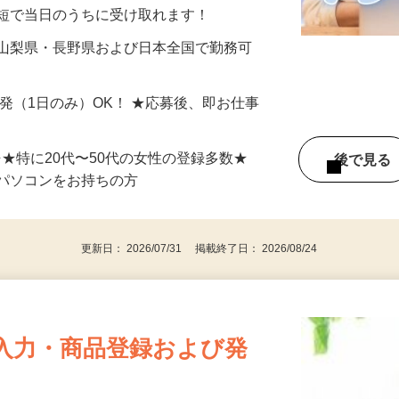
分〜10分程度。空いた時間を有効活用できる
最短で当日のうちに受け取れます！
 山梨県・長野県および日本全国で勤務可
単発（1日のみ）OK！ ★応募後、即お仕事
⇒★特に20代〜50代の女性の登録多数★
後で見
パソコンをお持ちの方
更新日： 2026/07/31 掲載終了日： 2026/08/24