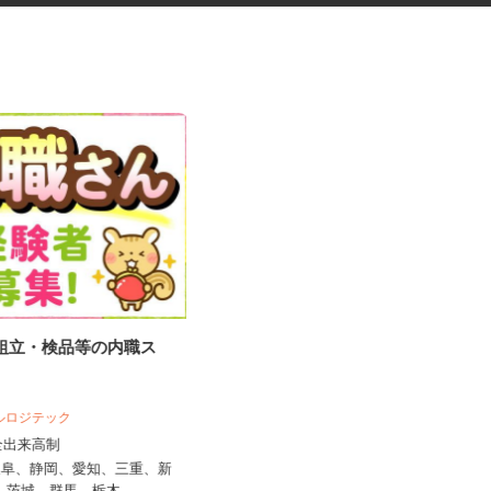
の組立・検品等の内職ス
DVD・漫画などの品出し、レジ
ベルロジテック
利根書店 長野アップルライン店
完全出来高制
時給1,070円～1,338円