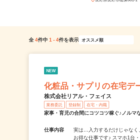
【004】岐阜、静岡、愛知、三重、新
潟、長野、茨城、群馬、栃木、...
長野県長野市穂保681-1
全
4
件中
1
-
4
件を表示
NEW
化粧品・サプリの在宅デ
株式会社リアル・フェイス
業務委託
登録制
在宅・内職
家事・育児の合間にコツコツ稼ぐ♪ノルマ
仕事内容
実は…入力するだけじゃなく