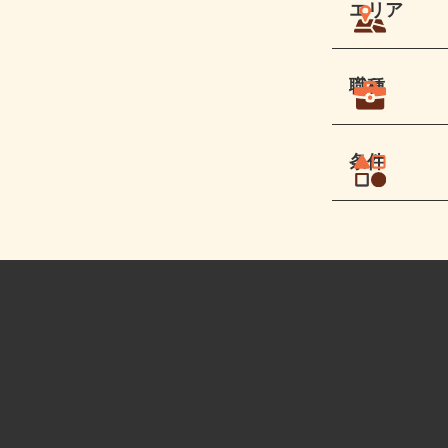
エリア
職種
条件