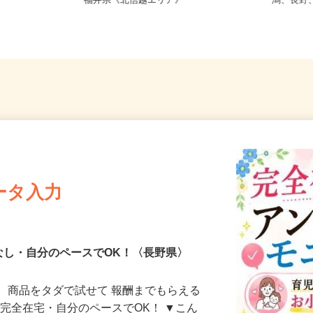
新潟県、長野県、富山県、石川県、
【00
福井県《北信越エリア》
潟、長
ータ入力
なし・自分のペースでOK！〈長野県〉
、商品をタダで試せて 報酬までもらえる