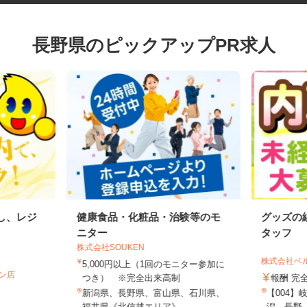
長野県のピックアップPR求人
出し、レジ
健康食品・化粧品・治験等のモ
グッズ
ニター
タッフ
株式会社SOUKEN
株式会社
5,000円以上（1回のモニター参加に
イン店
つき） ※完全出来高制
報酬 