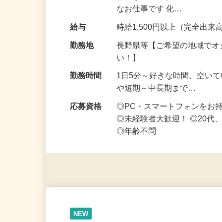
お得な仕事です♪ スマホ1台
なお仕事です 化…
給与
時給1,500円以上（完全出来高
勤務地
長野県等【ご希望の地域でオ
い！】
勤務時間
1日5分～好きな時間、空い
や短期～中長期まで…
応募資格
◎PC・スマートフォンをお
◎未経験者大歓迎！ ◎20代
◎年齢不問