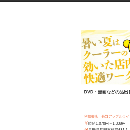
グッズの組立・検品等の内職ス
DVD・漫画などの品
タッフ
株式会社ベルロジテック
利根書店 長野アップルラ
報酬 完全出来高制
時給1,070円～1,338円