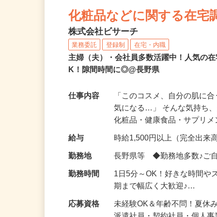
NEW
化粧品などに関する在宅
株式会社ビサーチ
業務委託
登録制
在宅・内職
主婦（夫）・会社員多数活躍中！人気の在
K！隙間時間に◎@長野県
仕事内容
「このコスメ、自分の肌に
気になる…」 そんな気持ち
化粧品・健康食品・サプリ
給与
時給1,500円以上（完全出来高
勤務地
長野県等 ◆勤務地多数♪ご
勤務時間
1日5分～OK！好きな時間や
期まで幅広く大歓迎♪…