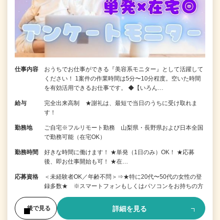
仕事内容
おうちでお仕事ができる『美容系モニター』として活躍して
ください！ 1案件の作業時間は5分〜10分程度。空いた時間
を有効活用できるお仕事です。 ◆【いろん…
給与
完全出来高制 ★謝礼は、最短で当日のうちに受け取れま
す！
勤務地
ご自宅※フルリモート勤務 山梨県・長野県および日本全国
で勤務可能（在宅OK）
勤務時間
好きな時間に働けます！ ★単発（1日のみ）OK！ ★応募
後、即お仕事開始も可！ ★在…
応募資格
＜未経験者OK／年齢不問＞⇒★特に20代〜50代の女性の登
録多数★ ※スマートフォンもしくはパソコンをお持ちの方
詳細を見る
後で見る