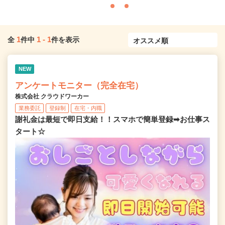
1
1
-
1
全
件中
件を表示
NEW
アンケートモニター（完全在宅）
株式会社 クラウドワーカー
業務委託
登録制
在宅・内職
謝礼金は最短で即日支給！！スマホで簡単登録➡お仕事ス
タート☆