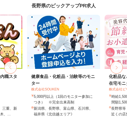
長野県のピックアップPR求人
の内職スタ
健康食品・化粧品・治験等のモニ
化粧品な
ター
在宅モニ
株式会社SOUKEN
株式会社ビ
5,000円以上（1回のモニター参加に
時給1,
つき） ※完全出来高制
間額1,500
、三重、新
新潟県、長野県、富山県、石川県、
長野県等
、...
福井県《北信越エリア》
近くの店