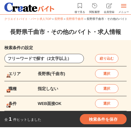
後で見る
閲覧履歴
会員登録
メニュー
クリエイトバイト・パート求人TOP
＞
長野県
＞
長野県千曲市
＞
長野県千曲市・その他のバイト・
長野県千曲市・その他のバイト・求人情報
検索条件の設定
絞り込む
エリア
長野県(千曲市)
選択
職種
指定しない
選択
条件
WEB面接OK
選択
1
検索条件を保存
全
件ヒットしました