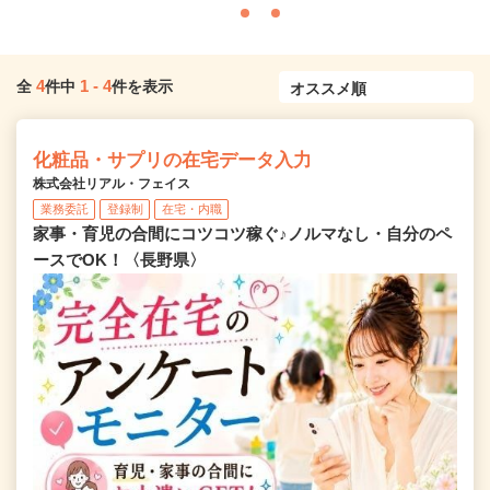
4
1
-
4
全
件中
件を表示
化粧品・サプリの在宅データ入力
株式会社リアル・フェイス
業務委託
登録制
在宅・内職
家事・育児の合間にコツコツ稼ぐ♪ノルマなし・自分のペ
ースでOK！〈長野県〉