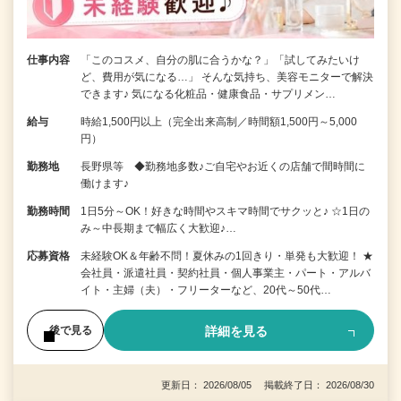
仕事内容
「このコスメ、自分の肌に合うかな？」「試してみたいけ
ど、費用が気になる…」 そんな気持ち、美容モニターで解決
できます♪ 気になる化粧品・健康食品・サプリメン…
給与
時給1,500円以上（完全出来高制／時間額1,500円～5,000
円）
勤務地
長野県等 ◆勤務地多数♪ご自宅やお近くの店舗で間時間に
働けます♪
勤務時間
1日5分～OK！好きな時間やスキマ時間でサクッと♪ ☆1日の
み～中長期まで幅広く大歓迎♪…
応募資格
未経験OK＆年齢不問！夏休みの1回きり・単発も大歓迎！ ★
会社員・派遣社員・契約社員・個人事業主・パート・アルバ
イト・主婦（夫）・フリーターなど、20代～50代…
詳細を見る
後で見る
更新日： 2026/08/05 掲載終了日： 2026/08/30