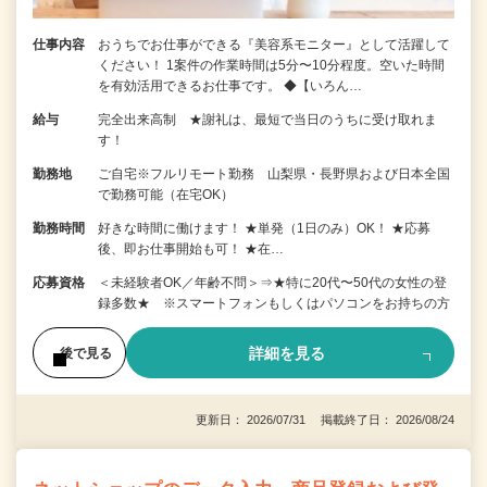
仕事内容
おうちでお仕事ができる『美容系モニター』として活躍して
ください！ 1案件の作業時間は5分〜10分程度。空いた時間
を有効活用できるお仕事です。 ◆【いろん…
給与
完全出来高制 ★謝礼は、最短で当日のうちに受け取れま
す！
勤務地
ご自宅※フルリモート勤務 山梨県・長野県および日本全国
で勤務可能（在宅OK）
勤務時間
好きな時間に働けます！ ★単発（1日のみ）OK！ ★応募
後、即お仕事開始も可！ ★在…
応募資格
＜未経験者OK／年齢不問＞⇒★特に20代〜50代の女性の登
録多数★ ※スマートフォンもしくはパソコンをお持ちの方
詳細を見る
後で見る
更新日： 2026/07/31 掲載終了日： 2026/08/24