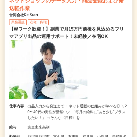
ネットショップのデータ入力・商品登録および発
送軽作業
合同会社Re Start
業務委託
在宅・内職
【Wワーク歓迎！】副業で月15万円前後を見込めるフリ
マアプリ出品の運用サポート！未経験／在宅OK
仕事内容
出品入力から発送まで！ ネット通販の仕組みが学べる◎ ＼2
0〜40代の男性が活躍中／ 「毎月の給料に“あと少し”プラス
したい！」 ⇒そんな〈目標〉を…
給与
完全出来高制
勤務地
新潟県新潟市、富山県、石川県、福井県、山梨県、長野県各