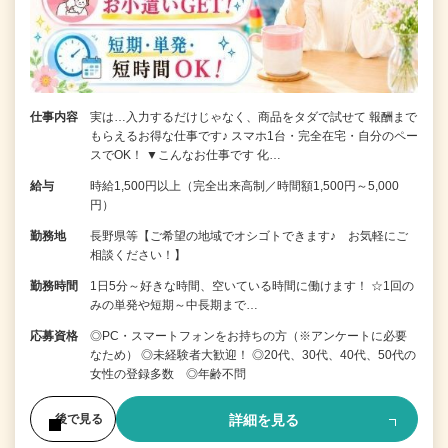
仕事内容
実は…入力するだけじゃなく、商品をタダで試せて 報酬まで
もらえるお得な仕事です♪ スマホ1台・完全在宅・自分のペー
スでOK！ ▼こんなお仕事です 化…
給与
時給1,500円以上（完全出来高制／時間額1,500円～5,000
円）
勤務地
長野県等【ご希望の地域でオシゴトできます♪ お気軽にご
相談ください！】
勤務時間
1日5分～好きな時間、空いている時間に働けます！ ☆1回の
みの単発や短期～中長期まで…
応募資格
◎PC・スマートフォンをお持ちの方（※アンケートに必要
なため） ◎未経験者大歓迎！ ◎20代、30代、40代、50代の
女性の登録多数 ◎年齢不問
詳細を見る
後で見る