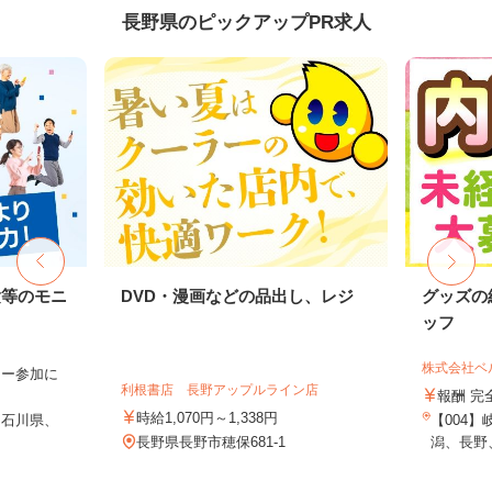
長野県のピックアップPR求人
験等のモニ
DVD・漫画などの品出し、レジ
グッズの
ッフ
株式会社ベ
ター参加に
利根書店 長野アップルライン店
報酬 完
時給1,070円～1,338円
、石川県、
【004
長野県長野市穂保681-1
潟、長野