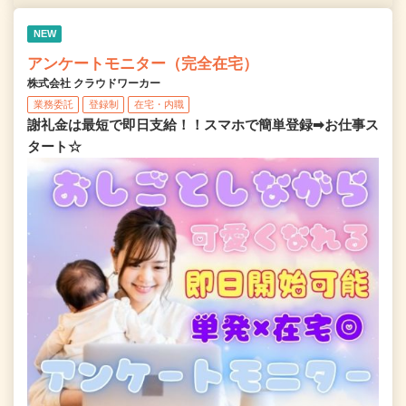
NEW
アンケートモニター（完全在宅）
株式会社 クラウドワーカー
業務委託
登録制
在宅・内職
謝礼金は最短で即日支給！！スマホで簡単登録➡お仕事ス
タート☆