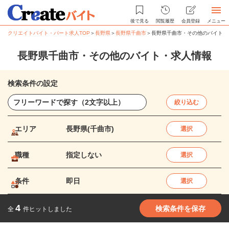
後で見る
閲覧履歴
会員登録
メニュー
クリエイトバイト・パート求人TOP
＞
長野県
＞
長野県千曲市
＞
長野県千曲市・その他のバイト・
長野県千曲市・その他のバイト・求人情報
検索条件の設定
絞り込む
エリア
長野県(千曲市)
選択
職種
指定しない
選択
条件
即日
選択
4
検索条件を保存
全
件ヒットしました