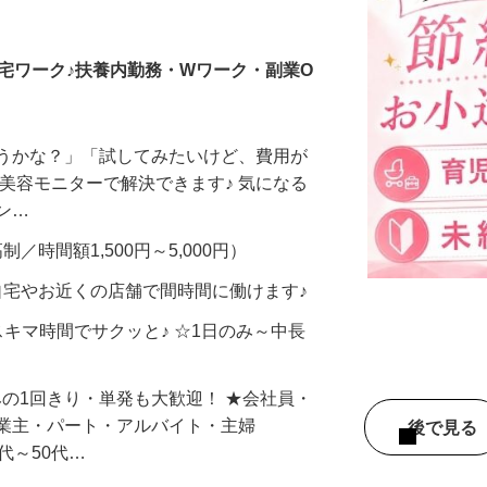
調査員・在宅モニター
宅ワーク♪扶養内勤務・Wワーク・副業O
合うかな？」「試してみたいけど、費用が
、美容モニターで解決できます♪ 気になる
メン…
制／時間額1,500円～5,000円）
自宅やお近くの店舗で間時間に働けます♪
スキマ時間でサクッと♪ ☆1日のみ～中長
みの1回きり・単発も大歓迎！ ★会社員・
事業主・パート・アルバイト・主婦
後で見