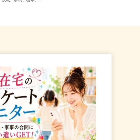
4】岐阜、静岡、愛知、三重、新
全国どこからでも在宅勤務OK（全国
野、茨城、群馬、栃木、...
47都道府県対応、転勤なし）