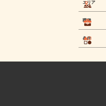
エリア
職種
条件