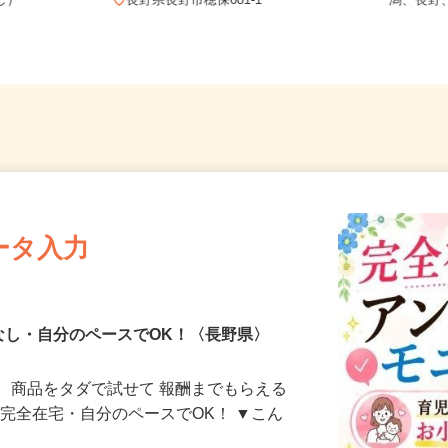
務OK（全国
【00
なし）
長野県長野市穂保681-1
潟、長
ータ入力
なし・自分のペースでOK！〈長野県〉
、商品をタダで試せて 報酬までもらえる
・完全在宅・自分のペースでOK！ ▼こん