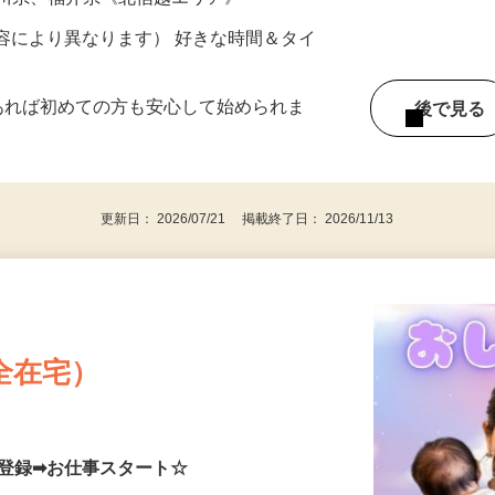
ター参加につき） ※完全出来高制
石川県、福井県《北信越エリア》
ー内容により異なります） 好きな時間＆タイ
であれば初めての方も安心して始められま
後で見
更新日： 2026/07/21 掲載終了日： 2026/11/13
全在宅）