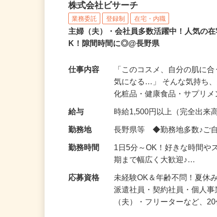
化粧品などに関する在宅
株式会社ビサーチ
業務委託
登録制
在宅・内職
主婦（夫）・会社員多数活躍中！人気の在
K！隙間時間に◎@長野県
仕事内容
「このコスメ、自分の肌に
気になる…」 そんな気持ち
化粧品・健康食品・サプリ
給与
時給1,500円以上（完全出来高
勤務地
長野県等 ◆勤務地多数♪ご
勤務時間
1日5分～OK！好きな時間や
期まで幅広く大歓迎♪…
応募資格
未経験OK＆年齢不問！夏休
派遣社員・契約社員・個人