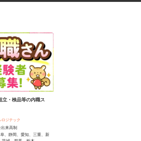
の組立・検品等の内職ス
税理士事務所の在宅勤務スタッ
フ
税理士法人サリーレ
ベルロジテック
時給1,300円〜1,600円以上 ※経験
完全出来高制
年数・スキルによる