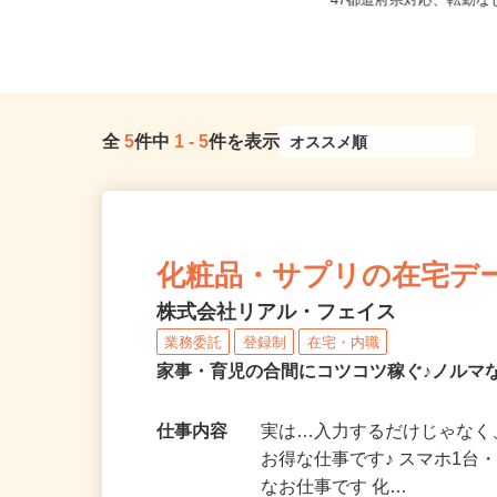
【004】岐阜、静岡、愛知、三重、新
全国どこからでも在宅勤
潟、長野、茨城、群馬、栃木、...
47都道府県対応、転勤
全
5
件中
1
-
5
件を表示
化粧品・サプリの在宅デ
株式会社リアル・フェイス
業務委託
登録制
在宅・内職
家事・育児の合間にコツコツ稼ぐ♪ノルマ
仕事内容
実は…入力するだけじゃなく
お得な仕事です♪ スマホ1台