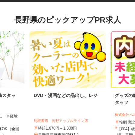
長野県のピックアップPR求人
務スタッ
DVD・漫画などの品出し、レジ
グッズ
タッフ
株式会社
円以上 ※経験
利根書店 長野アップルライン店
報酬 
時給1,070円～1,338円