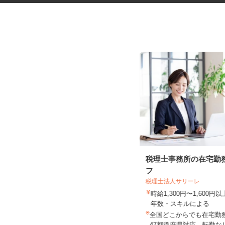
グッズの組立・検品等の内職ス
税理士事務所の在宅勤
タッフ
フ
税理士法人サリーレ
株式会社ベルロジテック
時給1,300円〜1,600
報酬 完全出来高制
年数・スキルによる