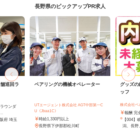
長野県のピックアップPR求人
店舗巡回ラ
ベアリングの機械オペレーター
グッズの
ッフ
株式会社ベ
UTエージェント株式会社 AGT中部第一C
（ラウンダ
U《Jbaa1C》
.
報酬 完
時給1,330円以上
阪府 埼玉
【004
長野県下伊那郡松川町
潟、長野