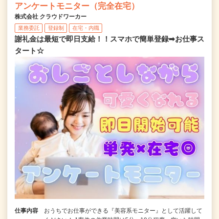
アンケートモニター（完全在宅）
株式会社 クラウドワーカー
業務委託
登録制
在宅・内職
謝礼金は最短で即日支給！！スマホで簡単登録➡お仕事ス
タート☆
仕事内容
おうちでお仕事ができる『美容系モニター』として活躍して