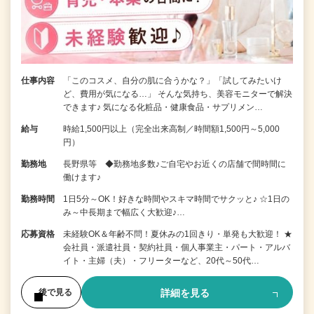
仕事内容
「このコスメ、自分の肌に合うかな？」「試してみたいけ
ど、費用が気になる…」 そんな気持ち、美容モニターで解決
できます♪ 気になる化粧品・健康食品・サプリメン…
給与
時給1,500円以上（完全出来高制／時間額1,500円～5,000
円）
勤務地
長野県等 ◆勤務地多数♪ご自宅やお近くの店舗で間時間に
働けます♪
勤務時間
1日5分～OK！好きな時間やスキマ時間でサクッと♪ ☆1日の
み～中長期まで幅広く大歓迎♪…
応募資格
未経験OK＆年齢不問！夏休みの1回きり・単発も大歓迎！ ★
会社員・派遣社員・契約社員・個人事業主・パート・アルバ
イト・主婦（夫）・フリーターなど、20代～50代…
詳細を見る
後で見る