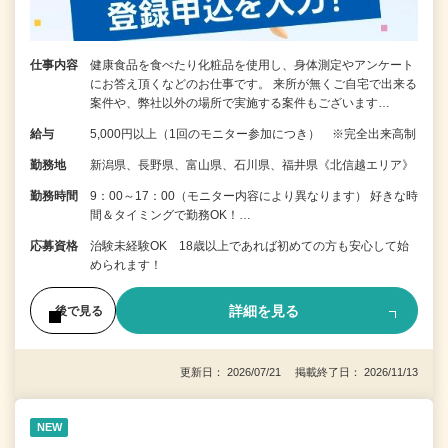
仕事内容
健康食品を食べたり化粧品を使用し、身体測定やアンケート
にお答え頂くなどのお仕事です。 来所が無くご自宅で出来る
案件や、弊社以外の場所で実施する案件もございます…
給与
5,000円以上（1回のモニター参加につき） ※完全出来高制
勤務地
新潟県、長野県、富山県、石川県、福井県《北信越エリア》
勤務時間
9：00～17：00（モニター内容により異なります） 好きな時
間＆タイミングで勤務OK！…
応募資格
治験未経験OK 18歳以上であれば初めての方も安心して始
められます！
詳細を見る
後で見る
更新日： 2026/07/21 掲載終了日： 2026/11/13
NEW