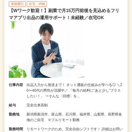
業務委託
在宅・内職
【Wワーク歓迎！】副業で月15万円前後を見込めるフリ
マアプリ出品の運用サポート！未経験／在宅OK
仕事内容
出品入力から発送まで！ ネット通販の仕組みが学べる◎ ＼2
0〜40代の男性が活躍中／ 「毎月の給料に“あと少し”プラス
したい！」 ⇒そんな〈目標〉を…
給与
完全出来高制
勤務地
新潟県新潟市、富山県、石川県、福井県、山梨県、長野県各
地のご自宅 ※フルリモート勤務
勤務時間
リモートワークのため、完全自由シフトです！ 詳細はお問い