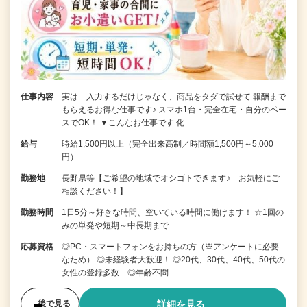
仕事内容
実は…入力するだけじゃなく、商品をタダで試せて 報酬まで
もらえるお得な仕事です♪ スマホ1台・完全在宅・自分のペー
スでOK！ ▼こんなお仕事です 化…
給与
時給1,500円以上（完全出来高制／時間額1,500円～5,000
円）
勤務地
長野県等【ご希望の地域でオシゴトできます♪ お気軽にご
相談ください！】
勤務時間
1日5分～好きな時間、空いている時間に働けます！ ☆1回の
みの単発や短期～中長期まで…
応募資格
◎PC・スマートフォンをお持ちの方（※アンケートに必要
なため） ◎未経験者大歓迎！ ◎20代、30代、40代、50代の
女性の登録多数 ◎年齢不問
詳細を見る
後で見る