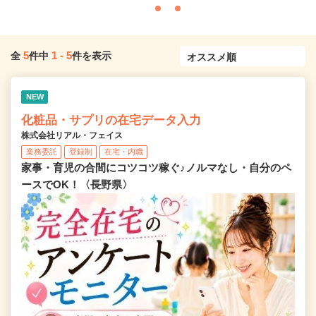
5
1
-
5
全
件中
件を表示
NEW
化粧品・サプリの在宅データ入力
株式会社リアル・フェイス
業務委託
登録制
在宅・内職
家事・育児の合間にコツコツ稼ぐ♪ノルマなし・自分のペ
ースでOK！〈長野県〉