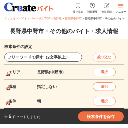
後で見る
閲覧履歴
会員登録
メニュー
クリエイトバイト・パート求人TOP
＞
長野県
＞
長野県中野市
＞
長野県中野市・その他のバイト・
長野県中野市・その他のバイト・求人情報
検索条件の設定
絞り込む
エリア
長野県(中野市)
選択
職種
指定しない
選択
条件
朝
選択
5
検索条件を保存
全
件ヒットしました