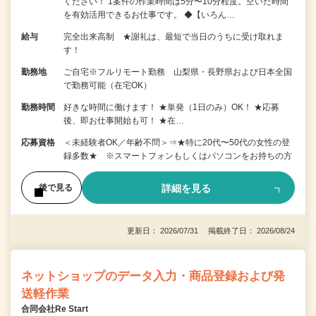
ください！ 1案件の作業時間は5分〜10分程度。空いた時間
を有効活用できるお仕事です。 ◆【いろん…
給与
完全出来高制 ★謝礼は、最短で当日のうちに受け取れま
す！
勤務地
ご自宅※フルリモート勤務 山梨県・長野県および日本全国
で勤務可能（在宅OK）
勤務時間
好きな時間に働けます！ ★単発（1日のみ）OK！ ★応募
後、即お仕事開始も可！ ★在…
応募資格
＜未経験者OK／年齢不問＞⇒★特に20代〜50代の女性の登
録多数★ ※スマートフォンもしくはパソコンをお持ちの方
詳細を見る
後で見る
更新日： 2026/07/31 掲載終了日： 2026/08/24
ネットショップのデータ入力・商品登録および発
送軽作業
合同会社Re Start