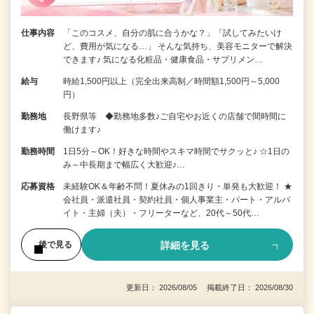
仕事内容
「このコスメ、自分の肌に合うかな？」「試してみたいけ
ど、費用が気になる…」 そんな気持ち、美容モニターで解決
できます♪ 気になる化粧品・健康食品・サプリメン…
給与
時給1,500円以上（完全出来高制／時間額1,500円～5,000
円）
勤務地
長野県等 ◆勤務地多数♪ご自宅やお近くの店舗で間時間に
働けます♪
勤務時間
1日5分～OK！好きな時間やスキマ時間でサクッと♪ ☆1日の
み～中長期まで幅広く大歓迎♪…
応募資格
未経験OK＆年齢不問！夏休みの1回きり・単発も大歓迎！ ★
会社員・派遣社員・契約社員・個人事業主・パート・アルバ
イト・主婦（夫）・フリーターなど、20代～50代…
詳細を見る
後で見る
更新日： 2026/08/05 掲載終了日： 2026/08/30