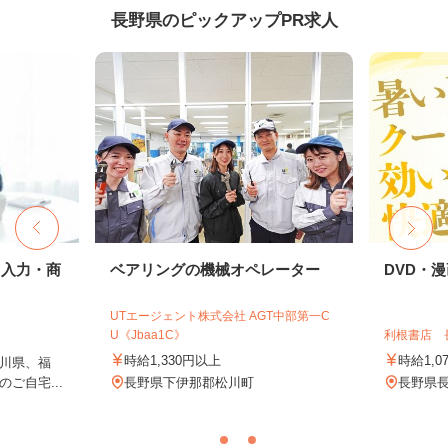
長野県のピックアップPR求人
タ入力・商
ベアリングの機械オペレーター
DVD・
UTエージェント株式会社 AGT中部第一C
U《Jbaa1C》
利根書店 
時給1,330円以上
時給1,0
川県、福
ご自宅...
長野県下伊那郡松川町
長野県長