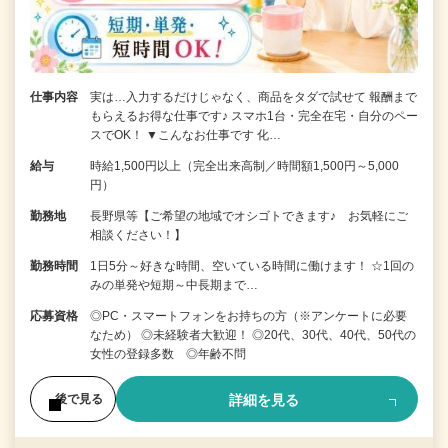
仕事内容
実は…入力するだけじゃなく、商品をタダで試せて 報酬まで
もらえるお得な仕事です♪ スマホ1台・完全在宅・自分のペー
スでOK！ ▼こんなお仕事です 化…
給与
時給1,500円以上（完全出来高制／時間額1,500円～5,000
円）
勤務地
長野県等【ご希望の地域でオシゴトできます♪ お気軽にご
相談ください！】
勤務時間
1日5分～好きな時間、空いている時間に働けます！ ☆1回の
みの単発や短期～中長期まで…
応募資格
◎PC・スマートフォンをお持ちの方（※アンケートに必要
なため） ◎未経験者大歓迎！ ◎20代、30代、40代、50代の
女性の登録多数 ◎年齢不問
詳細を見る
後で見る