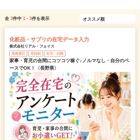
3
1
-
3
全
件中
件を表示
化粧品・サプリの在宅データ入力
株式会社リアル・フェイス
業務委託
登録制
在宅・内職
家事・育児の合間にコツコツ稼ぐ♪ノルマなし・自分のペ
ースでOK！〈長野県〉