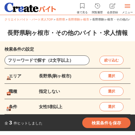
後で見る
閲覧履歴
会員登録
メニュー
クリエイトバイト・パート求人TOP
＞
長野県
＞
長野県駒ヶ根市
＞
長野県駒ヶ根市・その他のバイ
長野県駒ヶ根市・その他のバイト・求人情報
検索条件の設定
絞り込む
エリア
長野県(駒ヶ根市)
選択
職種
指定しない
選択
条件
女性5割以上
選択
3
検索条件を保存
全
件ヒットしました