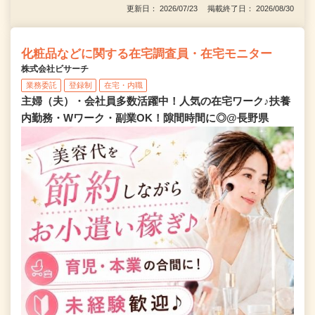
更新日： 2026/07/23 掲載終了日： 2026/08/30
化粧品などに関する在宅調査員・在宅モニター
株式会社ビサーチ
業務委託
登録制
在宅・内職
主婦（夫）・会社員多数活躍中！人気の在宅ワーク♪扶養
内勤務・Wワーク・副業OK！隙間時間に◎@長野県