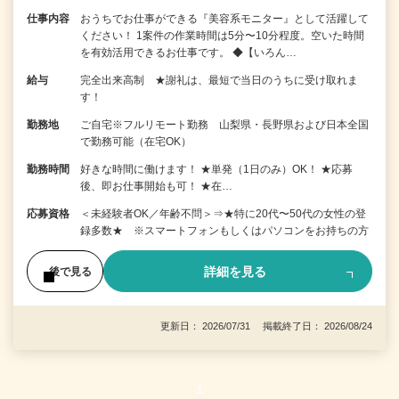
仕事内容
おうちでお仕事ができる『美容系モニター』として活躍して
ください！ 1案件の作業時間は5分〜10分程度。空いた時間
を有効活用できるお仕事です。 ◆【いろん…
給与
完全出来高制 ★謝礼は、最短で当日のうちに受け取れま
す！
勤務地
ご自宅※フルリモート勤務 山梨県・長野県および日本全国
で勤務可能（在宅OK）
勤務時間
好きな時間に働けます！ ★単発（1日のみ）OK！ ★応募
後、即お仕事開始も可！ ★在…
応募資格
＜未経験者OK／年齢不問＞⇒★特に20代〜50代の女性の登
録多数★ ※スマートフォンもしくはパソコンをお持ちの方
詳細を見る
後で見る
更新日： 2026/07/31 掲載終了日： 2026/08/24
1