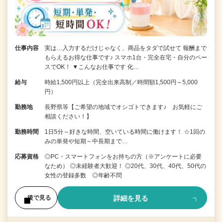
仕事内容
実は…入力するだけじゃなく、商品をタダで試せて 報酬まで
もらえるお得な仕事です♪ スマホ1台・完全在宅・自分のペー
スでOK！ ▼こんなお仕事です 化…
給与
時給1,500円以上（完全出来高制／時間額1,500円～5,000
円）
勤務地
長野県等【ご希望の地域でオシゴトできます♪ お気軽にご
相談ください！】
勤務時間
1日5分～好きな時間、空いている時間に働けます！ ☆1回の
みの単発や短期～中長期まで…
応募資格
◎PC・スマートフォンをお持ちの方（※アンケートに必要
なため） ◎未経験者大歓迎！ ◎20代、30代、40代、50代の
女性の登録多数 ◎年齢不問
詳細を見る
後で見る