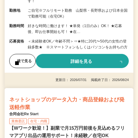
す！
勤務地
ご自宅※フルリモート勤務 山梨県・長野県および日本全国
で勤務可能（在宅OK）
勤務時間
好きな時間に働けます！ ★単発（1日のみ）OK！ ★応募
後、即お仕事開始も可！ ★在…
応募資格
＜未経験者OK／年齢不問＞⇒★特に20代〜50代の女性の登
録多数★ ※スマートフォンもしくはパソコンをお持ちの方
詳細を見る
後で見る
更新日： 2026/07/31 掲載終了日： 2026/08/24
ネットショップのデータ入力・商品登録および発
送軽作業
合同会社Re Start
業務委託
在宅・内職
【Wワーク歓迎！】副業で月15万円前後を見込めるフリ
マアプリ出品の運用サポート！未経験／在宅OK