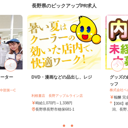
長野県のピックアップPR求人
レーター
DVD・漫画などの品出し、レジ
グッズの
ッフ
株式会社ベ
T中部第一C
利根書店 長野アップルライン店
報酬 完
時給1,070円～1,338円
【004
長野県長野市穂保681-1
潟、長野