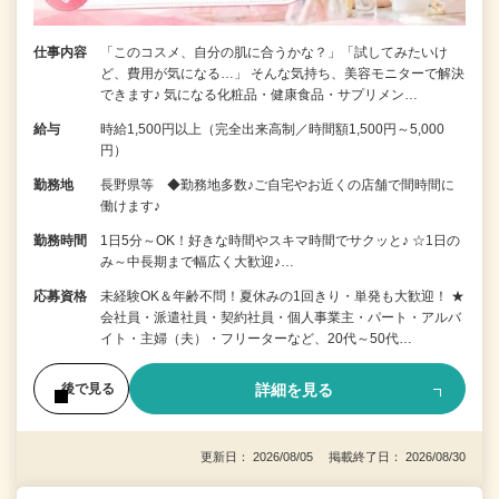
仕事内容
「このコスメ、自分の肌に合うかな？」「試してみたいけ
ど、費用が気になる…」 そんな気持ち、美容モニターで解決
できます♪ 気になる化粧品・健康食品・サプリメン…
給与
時給1,500円以上（完全出来高制／時間額1,500円～5,000
円）
勤務地
長野県等 ◆勤務地多数♪ご自宅やお近くの店舗で間時間に
働けます♪
勤務時間
1日5分～OK！好きな時間やスキマ時間でサクッと♪ ☆1日の
み～中長期まで幅広く大歓迎♪…
応募資格
未経験OK＆年齢不問！夏休みの1回きり・単発も大歓迎！ ★
会社員・派遣社員・契約社員・個人事業主・パート・アルバ
イト・主婦（夫）・フリーターなど、20代～50代…
詳細を見る
後で見る
更新日： 2026/08/05 掲載終了日： 2026/08/30