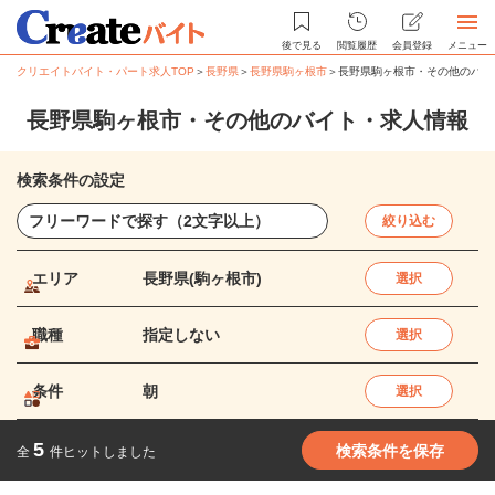
後で見る
閲覧履歴
会員登録
メニュー
クリエイトバイト・パート求人TOP
＞
長野県
＞
長野県駒ヶ根市
＞
長野県駒ヶ根市・その他のバイ
長野県駒ヶ根市・その他のバイト・求人情報
検索条件の設定
絞り込む
エリア
長野県(駒ヶ根市)
選択
職種
指定しない
選択
条件
朝
選択
5
検索条件を保存
全
件ヒットしました