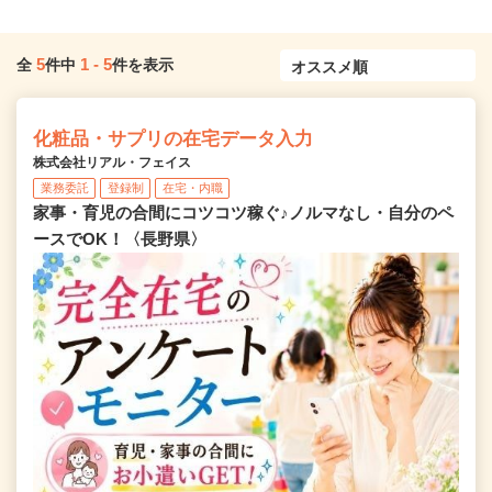
5
1
-
5
全
件中
件を表示
化粧品・サプリの在宅データ入力
株式会社リアル・フェイス
業務委託
登録制
在宅・内職
家事・育児の合間にコツコツ稼ぐ♪ノルマなし・自分のペ
ースでOK！〈長野県〉