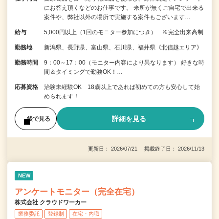
にお答え頂くなどのお仕事です。 来所が無くご自宅で出来る
案件や、弊社以外の場所で実施する案件もございます…
給与
5,000円以上（1回のモニター参加につき） ※完全出来高制
勤務地
新潟県、長野県、富山県、石川県、福井県《北信越エリア》
勤務時間
9：00～17：00（モニター内容により異なります） 好きな時
間＆タイミングで勤務OK！…
応募資格
治験未経験OK 18歳以上であれば初めての方も安心して始
められます！
詳細を見る
後で見る
更新日： 2026/07/21 掲載終了日： 2026/11/13
NEW
アンケートモニター（完全在宅）
株式会社 クラウドワーカー
業務委託
登録制
在宅・内職