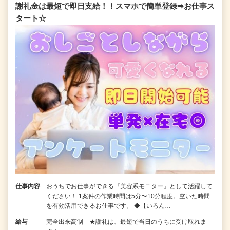
謝礼金は最短で即日支給！！スマホで簡単登録➡お仕事ス
タート☆
仕事内容
おうちでお仕事ができる『美容系モニター』として活躍して
ください！ 1案件の作業時間は5分〜10分程度。空いた時間
を有効活用できるお仕事です。 ◆【いろん…
給与
完全出来高制 ★謝礼は、最短で当日のうちに受け取れま