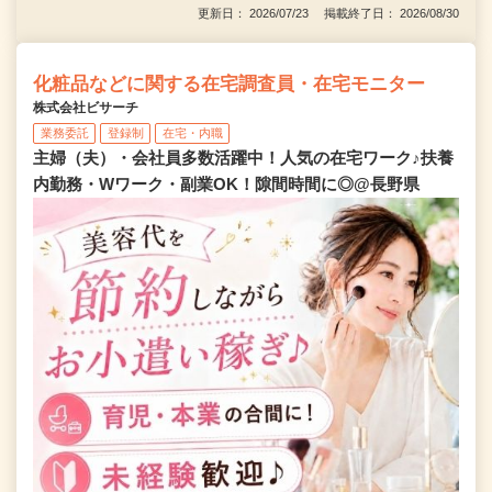
更新日： 2026/07/23 掲載終了日： 2026/08/30
化粧品などに関する在宅調査員・在宅モニター
株式会社ビサーチ
業務委託
登録制
在宅・内職
主婦（夫）・会社員多数活躍中！人気の在宅ワーク♪扶養
内勤務・Wワーク・副業OK！隙間時間に◎@長野県