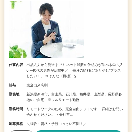
仕事内容
出品入力から発送まで！ ネット通販の仕組みが学べる◎ ＼2
0〜40代の男性が活躍中／ 「毎月の給料に“あと少し”プラス
したい！」 ⇒そんな〈目標〉を…
給与
完全出来高制
勤務地
新潟県新潟市、富山県、石川県、福井県、山梨県、長野県各
地のご自宅 ※フルリモート勤務
勤務時間
リモートワークのため、完全自由シフトです！ 詳細はお問い
合わせください。 ＜会社営…
応募資格
＼経験・資格・学歴いっさい不問！／