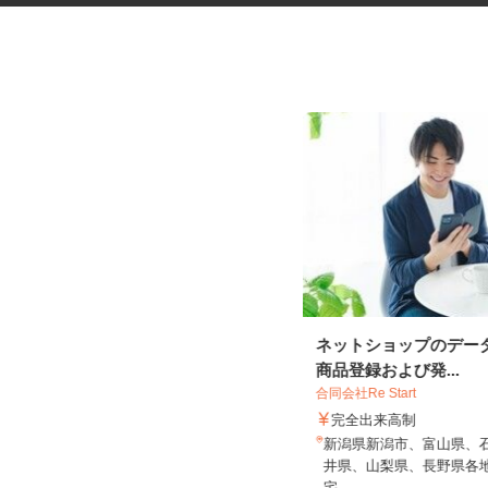
DVD・漫画などの品出し、レジ
ネットショップのデー
商品登録および発...
合同会社Re Start
完全出来高制
利根書店 長野アップルライン店
新潟県新潟市、富山県、
時給1,070円～1,338円