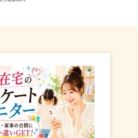
井県、山梨県、長野県各地のご自
長野市穂保681-1
宅...