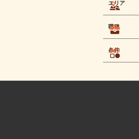
エリア
職種
条件