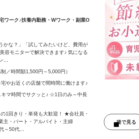
調査員・在宅モニター
宅ワーク♪扶養内勤務・Wワーク・副業O
合うかな？」「試してみたいけど、費用が
、美容モニターで解決できます♪ 気になる
メン…
制／時間額1,500円～5,000円）
自宅やお近くの店舗で間時間に働けます♪
スキマ時間でサクッと♪ ☆1日のみ～中長
みの1回きり・単発も大歓迎！ ★会社員・
事業主・パート・アルバイト・主婦
後で見