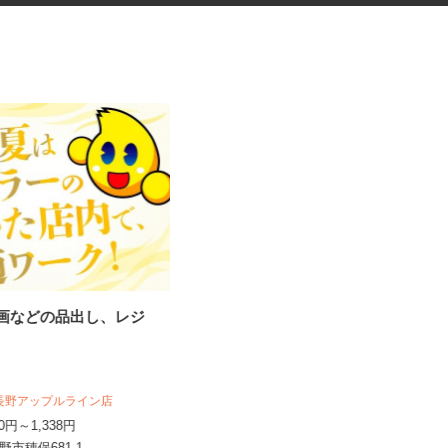
・漫画などの品出し、レジ
ネットショップのデータ入力・
商品登録および発...
合同会社Re Start
完全出来高制
 長野アップルライン店
新潟県新潟市、富山県、石川県、福
070円～1,338円