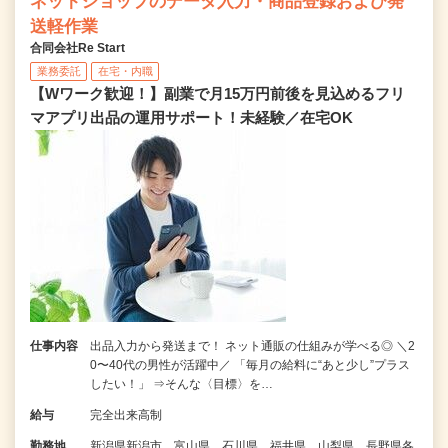
ネットショップのデータ入力・商品登録および発
送軽作業
合同会社Re Start
業務委託
在宅・内職
【Wワーク歓迎！】副業で月15万円前後を見込めるフリ
マアプリ出品の運用サポート！未経験／在宅OK
仕事内容
出品入力から発送まで！ ネット通販の仕組みが学べる◎ ＼2
0〜40代の男性が活躍中／ 「毎月の給料に“あと少し”プラス
したい！」 ⇒そんな〈目標〉を…
給与
完全出来高制
勤務地
新潟県新潟市、富山県、石川県、福井県、山梨県、長野県各