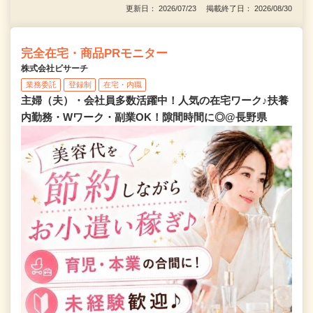
更新日： 2026/07/23 掲載終了日： 2026/08/30
完全在宅・商品PRモニター
株式会社ビサーチ
業務委託
登録制
在宅・内職
主婦（夫）・会社員多数活躍中！人気の在宅ワーク♪扶養
内勤務・Wワーク・副業OK！隙間時間に◎@長野県