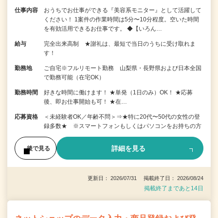
仕事内容
おうちでお仕事ができる『美容系モニター』として活躍して
ください！ 1案件の作業時間は5分〜10分程度。空いた時間
を有効活用できるお仕事です。 ◆【いろん…
給与
完全出来高制 ★謝礼は、最短で当日のうちに受け取れま
す！
勤務地
ご自宅※フルリモート勤務 山梨県・長野県および日本全国
で勤務可能（在宅OK）
勤務時間
好きな時間に働けます！ ★単発（1日のみ）OK！ ★応募
後、即お仕事開始も可！ ★在…
応募資格
＜未経験者OK／年齢不問＞⇒★特に20代〜50代の女性の登
録多数★ ※スマートフォンもしくはパソコンをお持ちの方
詳細を見る
後で見る
更新日： 2026/07/31 掲載終了日： 2026/08/24
掲載終了まであと14日