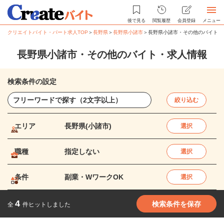
後で見る
閲覧履歴
会員登録
メニュー
クリエイトバイト・パート求人TOP
＞
長野県
＞
長野県小諸市
＞
長野県小諸市・その他のバイト・
長野県小諸市・その他のバイト・求人情報
検索条件の設定
絞り込む
エリア
長野県(小諸市)
選択
職種
指定しない
選択
条件
副業・WワークOK
選択
4
検索条件を保存
全
件ヒットしました