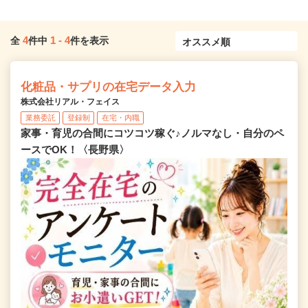
4
1
-
4
全
件中
件を表示
化粧品・サプリの在宅データ入力
株式会社リアル・フェイス
業務委託
登録制
在宅・内職
家事・育児の合間にコツコツ稼ぐ♪ノルマなし・自分のペ
ースでOK！〈長野県〉