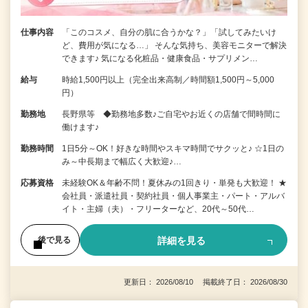
仕事内容
「このコスメ、自分の肌に合うかな？」「試してみたいけ
ど、費用が気になる…」 そんな気持ち、美容モニターで解決
できます♪ 気になる化粧品・健康食品・サプリメン…
給与
時給1,500円以上（完全出来高制／時間額1,500円～5,000
円）
勤務地
長野県等 ◆勤務地多数♪ご自宅やお近くの店舗で間時間に
働けます♪
勤務時間
1日5分～OK！好きな時間やスキマ時間でサクッと♪ ☆1日の
み～中長期まで幅広く大歓迎♪…
応募資格
未経験OK＆年齢不問！夏休みの1回きり・単発も大歓迎！ ★
会社員・派遣社員・契約社員・個人事業主・パート・アルバ
イト・主婦（夫）・フリーターなど、20代～50代…
詳細を見る
後で見る
更新日： 2026/08/10 掲載終了日： 2026/08/30