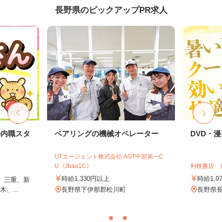
長野県のピックアップPR求人
の内職スタ
ベアリングの機械オペレーター
DVD・
UTエージェント株式会社 AGT中部第一C
U《Jbaa1C》
利根書店 
時給1,330円以上
時給1,0
、三重、新
、...
長野県下伊那郡松川町
長野県長