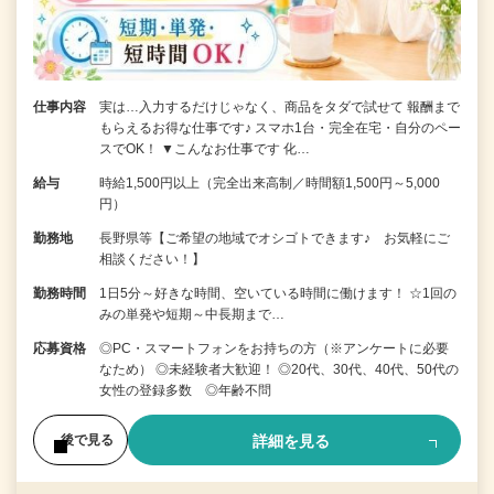
仕事内容
実は…入力するだけじゃなく、商品をタダで試せて 報酬まで
もらえるお得な仕事です♪ スマホ1台・完全在宅・自分のペー
スでOK！ ▼こんなお仕事です 化…
給与
時給1,500円以上（完全出来高制／時間額1,500円～5,000
円）
勤務地
長野県等【ご希望の地域でオシゴトできます♪ お気軽にご
相談ください！】
勤務時間
1日5分～好きな時間、空いている時間に働けます！ ☆1回の
みの単発や短期～中長期まで…
応募資格
◎PC・スマートフォンをお持ちの方（※アンケートに必要
なため） ◎未経験者大歓迎！ ◎20代、30代、40代、50代の
女性の登録多数 ◎年齢不問
詳細を見る
後で見る