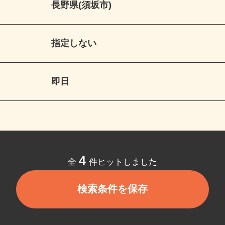
長野県(須坂市)
指定しない
即日
4
全
件ヒットしました
検索条件を保存