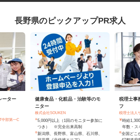
長野県のピックアップPR求人
レーター
健康食品・化粧品・治験等のモ
税理士
ニター
フ
株式会社SOUKEN
税理士法
GT中部第一C
5,000円以上（1回のモニター参加に
時給1,
つき） ※完全出来高制
年数・