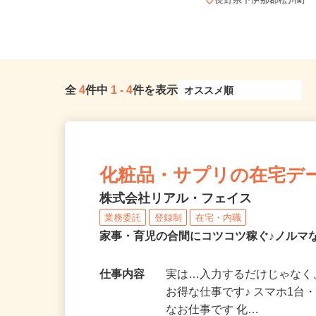
全国どこからでも在宅勤務OK（全国
47都道府県対応、転勤なし）
長野県下伊那郡松川町
全
4
件中
1
-
4
件を表示
化粧品・サプリの在宅デ
株式会社リアル・フェイス
業務委託
登録制
在宅・内職
家事・育児の合間にコツコツ稼ぐ♪ノルマ
仕事内容
実は…入力するだけじゃなく
お得な仕事です♪ スマホ1台