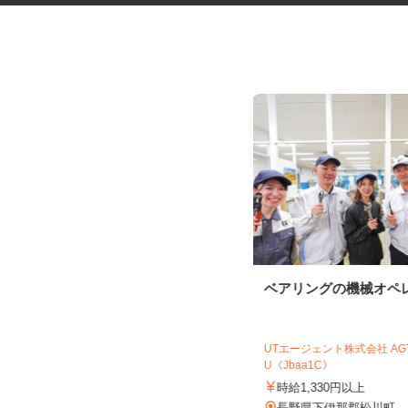
税理士事務所の在宅勤務スタッ
ベアリングの機械オペ
フ
税理士法人サリーレ
UTエージェント株式会社 A
時給1,300円〜1,600円以上 ※経験
U《Jbaa1C》
年数・スキルによる
時給1,330円以上