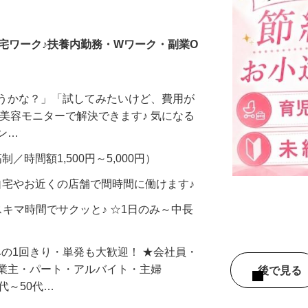
調査員・在宅モニター
宅ワーク♪扶養内勤務・Wワーク・副業O
合うかな？」「試してみたいけど、費用が
、美容モニターで解決できます♪ 気になる
メン…
制／時間額1,500円～5,000円）
自宅やお近くの店舗で間時間に働けます♪
スキマ時間でサクッと♪ ☆1日のみ～中長
みの1回きり・単発も大歓迎！ ★会社員・
事業主・パート・アルバイト・主婦
後で見