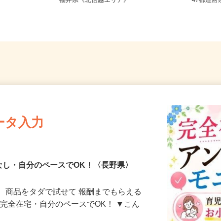
新潟県、長野県、富山県、石川県、
全国ど
福井県《北信越エリア》
47都
ータ入力
なし・自分のペースでOK！〈長野県〉
、商品をタダで試せて 報酬までもらえる
・完全在宅・自分のペースでOK！ ▼こん