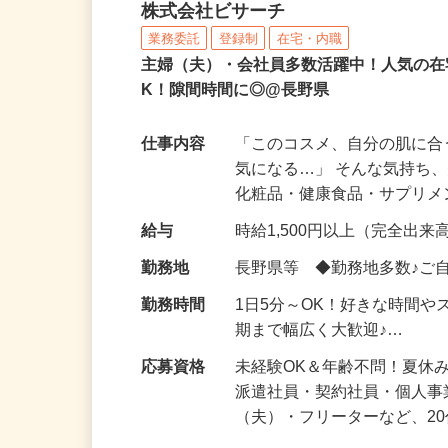
化粧品などに関する在宅
株式会社ビサーチ
業務委託
登録制
在宅・内職
主婦（夫）・会社員多数活躍中！人気の在
K！隙間時間に◎@長野県
仕事内容
「このコスメ、自分の肌に
気になる…」 そんな気持ち
化粧品・健康食品・サプリ
給与
時給1,500円以上（完全出来高
勤務地
長野県等 ◆勤務地多数♪ご
勤務時間
1日5分～OK！好きな時間や
期まで幅広く大歓迎♪…
応募資格
未経験OK＆年齢不問！夏休
派遣社員・契約社員・個人