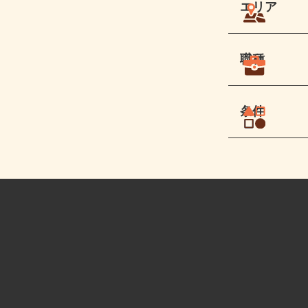
エリア
職種
条件