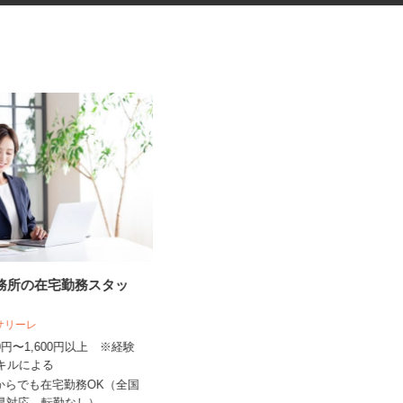
事務所の在宅勤務スタッ
ベアリングの機械オペレーター
人サリーレ
UTエージェント株式会社 AGT中部第一C
300円〜1,600円以上 ※経験
U《Jbaa1C》
スキルによる
時給1,330円以上