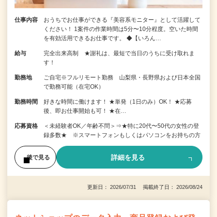
仕事内容
おうちでお仕事ができる『美容系モニター』として活躍して
ください！ 1案件の作業時間は5分〜10分程度。空いた時間
を有効活用できるお仕事です。 ◆【いろん…
給与
完全出来高制 ★謝礼は、最短で当日のうちに受け取れま
す！
勤務地
ご自宅※フルリモート勤務 山梨県・長野県および日本全国
で勤務可能（在宅OK）
勤務時間
好きな時間に働けます！ ★単発（1日のみ）OK！ ★応募
後、即お仕事開始も可！ ★在…
応募資格
＜未経験者OK／年齢不問＞⇒★特に20代〜50代の女性の登
録多数★ ※スマートフォンもしくはパソコンをお持ちの方
詳細を見る
後で見る
更新日： 2026/07/31 掲載終了日： 2026/08/24