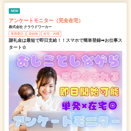
NEW
アンケートモニター（完全在宅）
株式会社 クラウドワーカー
業務委託
登録制
在宅・内職
謝礼金は最短で即日支給！！スマホで簡単登録➡お仕事ス
タート☆