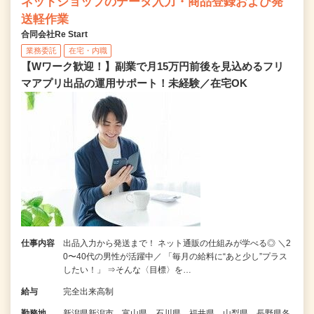
ネットショップのデータ入力・商品登録および発
送軽作業
合同会社Re Start
業務委託
在宅・内職
【Wワーク歓迎！】副業で月15万円前後を見込めるフリ
マアプリ出品の運用サポート！未経験／在宅OK
仕事内容
出品入力から発送まで！ ネット通販の仕組みが学べる◎ ＼2
0〜40代の男性が活躍中／ 「毎月の給料に“あと少し”プラス
したい！」 ⇒そんな〈目標〉を…
給与
完全出来高制
勤務地
新潟県新潟市、富山県、石川県、福井県、山梨県、長野県各