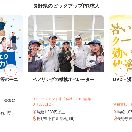
長野県のピックアップPR求人
験等のモニ
ベアリングの機械オペレーター
DVD・
UTエージェント株式会社 AGT中部第一C
ター参加に
U《Jbaa1C》
利根書店 
時給1,330円以上
時給1,0
、石川県、
長野県下伊那郡松川町
長野県長