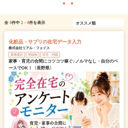
4
1
-
4
全
件中
件を表示
化粧品・サプリの在宅データ入力
株式会社リアル・フェイス
業務委託
登録制
在宅・内職
家事・育児の合間にコツコツ稼ぐ♪ノルマなし・自分のペ
ースでOK！〈長野県〉