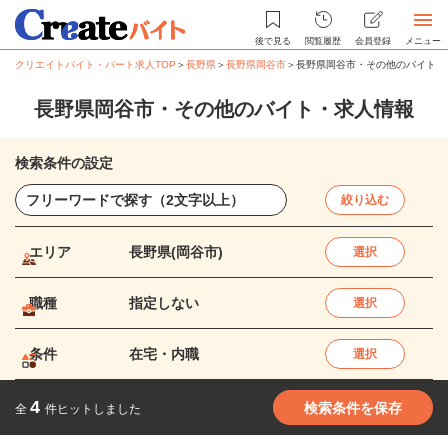
後で見る
閲覧履歴
会員登録
メニュー
クリエイトバイト・パート求人TOP
＞
長野県
＞
長野県岡谷市
＞
長野県岡谷市・その他のバイト・
長野県岡谷市・その他のバイト・求人情報
検索条件の設定
絞り込む
エリア
長野県(岡谷市)
選択
職種
指定しない
選択
条件
在宅・内職
選択
4
検索条件を保存
全
件ヒットしました