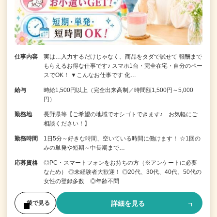
仕事内容
実は…入力するだけじゃなく、商品をタダで試せて 報酬まで
もらえるお得な仕事です♪ スマホ1台・完全在宅・自分のペー
スでOK！ ▼こんなお仕事です 化…
給与
時給1,500円以上（完全出来高制／時間額1,500円～5,000
円）
勤務地
長野県等【ご希望の地域でオシゴトできます♪ お気軽にご
相談ください！】
勤務時間
1日5分～好きな時間、空いている時間に働けます！ ☆1回の
みの単発や短期～中長期まで…
応募資格
◎PC・スマートフォンをお持ちの方（※アンケートに必要
なため） ◎未経験者大歓迎！ ◎20代、30代、40代、50代の
女性の登録多数 ◎年齢不問
詳細を見る
後で見る