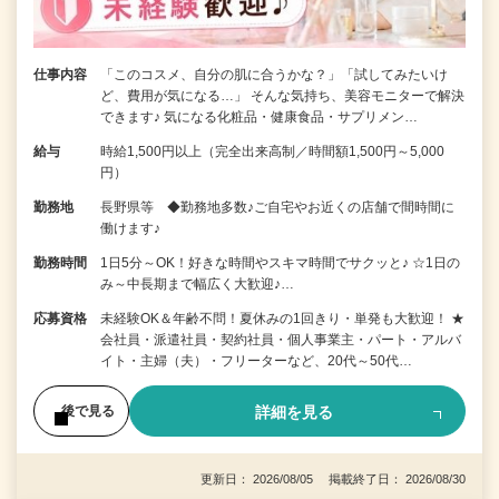
仕事内容
「このコスメ、自分の肌に合うかな？」「試してみたいけ
ど、費用が気になる…」 そんな気持ち、美容モニターで解決
できます♪ 気になる化粧品・健康食品・サプリメン…
給与
時給1,500円以上（完全出来高制／時間額1,500円～5,000
円）
勤務地
長野県等 ◆勤務地多数♪ご自宅やお近くの店舗で間時間に
働けます♪
勤務時間
1日5分～OK！好きな時間やスキマ時間でサクッと♪ ☆1日の
み～中長期まで幅広く大歓迎♪…
応募資格
未経験OK＆年齢不問！夏休みの1回きり・単発も大歓迎！ ★
会社員・派遣社員・契約社員・個人事業主・パート・アルバ
イト・主婦（夫）・フリーターなど、20代～50代…
詳細を見る
後で見る
更新日： 2026/08/05 掲載終了日： 2026/08/30