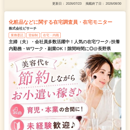
更新日： 2026/07/23 掲載終了日： 2026/08/30
化粧品などに関する在宅調査員・在宅モニター
株式会社ビサーチ
業務委託
登録制
在宅・内職
主婦（夫）・会社員多数活躍中！人気の在宅ワーク♪扶養
内勤務・Wワーク・副業OK！隙間時間に◎@長野県