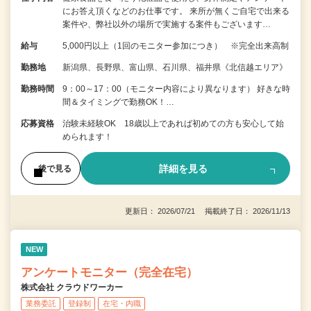
にお答え頂くなどのお仕事です。 来所が無くご自宅で出来る
案件や、弊社以外の場所で実施する案件もございます…
給与
5,000円以上（1回のモニター参加につき） ※完全出来高制
勤務地
新潟県、長野県、富山県、石川県、福井県《北信越エリア》
勤務時間
9：00～17：00（モニター内容により異なります） 好きな時
間＆タイミングで勤務OK！…
応募資格
治験未経験OK 18歳以上であれば初めての方も安心して始
められます！
詳細を見る
後で見る
更新日： 2026/07/21 掲載終了日： 2026/11/13
NEW
アンケートモニター（完全在宅）
株式会社 クラウドワーカー
業務委託
登録制
在宅・内職