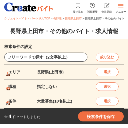
後で見る
閲覧履歴
会員登録
メニュー
クリエイトバイト・パート求人TOP
＞
長野県
＞
長野県上田市
＞
長野県上田市・その他のバイト・
長野県上田市・その他のバイト・求人情報
検索条件の設定
絞り込む
エリア
長野県(上田市)
選択
職種
指定しない
選択
条件
大量募集(10名以上)
選択
4
検索条件を保存
全
件ヒットしました