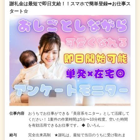
謝礼金は最短で即日支給！！スマホで簡単登録➡お仕事ス
タート☆
仕事内容
おうちでお仕事ができる『美容系モニター』として活躍して
ください！ 1案件の作業時間は5分〜10分程度。空いた時間
を有効活用できるお仕事です。 ◆【いろん…
給与
完全出来高制 ★謝礼は、最短で当日のうちに受け取れま