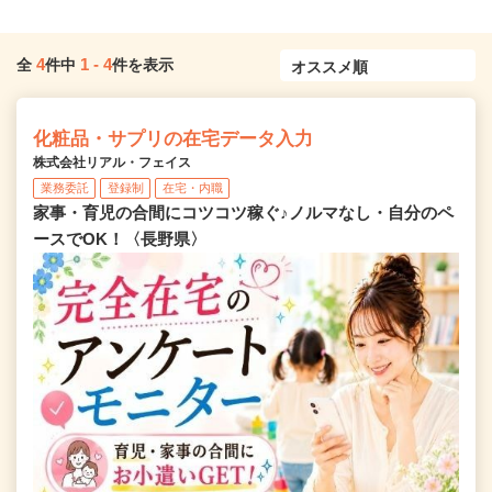
4
1
-
4
全
件中
件を表示
化粧品・サプリの在宅データ入力
株式会社リアル・フェイス
業務委託
登録制
在宅・内職
家事・育児の合間にコツコツ稼ぐ♪ノルマなし・自分のペ
ースでOK！〈長野県〉