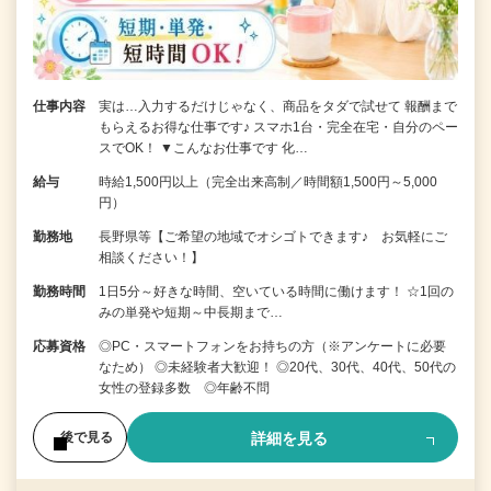
仕事内容
実は…入力するだけじゃなく、商品をタダで試せて 報酬まで
もらえるお得な仕事です♪ スマホ1台・完全在宅・自分のペー
スでOK！ ▼こんなお仕事です 化…
給与
時給1,500円以上（完全出来高制／時間額1,500円～5,000
円）
勤務地
長野県等【ご希望の地域でオシゴトできます♪ お気軽にご
相談ください！】
勤務時間
1日5分～好きな時間、空いている時間に働けます！ ☆1回の
みの単発や短期～中長期まで…
応募資格
◎PC・スマートフォンをお持ちの方（※アンケートに必要
なため） ◎未経験者大歓迎！ ◎20代、30代、40代、50代の
女性の登録多数 ◎年齢不問
詳細を見る
後で見る