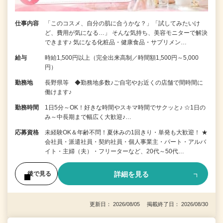
仕事内容
「このコスメ、自分の肌に合うかな？」「試してみたいけ
ど、費用が気になる…」 そんな気持ち、美容モニターで解決
できます♪ 気になる化粧品・健康食品・サプリメン…
給与
時給1,500円以上（完全出来高制／時間額1,500円～5,000
円）
勤務地
長野県等 ◆勤務地多数♪ご自宅やお近くの店舗で間時間に
働けます♪
勤務時間
1日5分～OK！好きな時間やスキマ時間でサクッと♪ ☆1日の
み～中長期まで幅広く大歓迎♪…
応募資格
未経験OK＆年齢不問！夏休みの1回きり・単発も大歓迎！ ★
会社員・派遣社員・契約社員・個人事業主・パート・アルバ
イト・主婦（夫）・フリーターなど、20代～50代…
詳細を見る
後で見る
更新日： 2026/08/05 掲載終了日： 2026/08/30