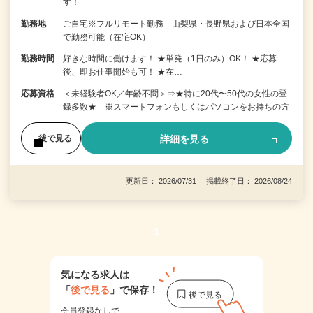
す！
勤務地
ご自宅※フルリモート勤務 山梨県・長野県および日本全国
で勤務可能（在宅OK）
勤務時間
好きな時間に働けます！ ★単発（1日のみ）OK！ ★応募
後、即お仕事開始も可！ ★在…
応募資格
＜未経験者OK／年齢不問＞⇒★特に20代〜50代の女性の登
録多数★ ※スマートフォンもしくはパソコンをお持ちの方
詳細を見る
後で見る
更新日： 2026/07/31 掲載終了日： 2026/08/24
1
気になる求人は
「
後で見る
」で保存！
会員登録なしで、