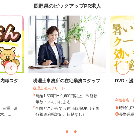
長野県のピックアップPR求人
の内職スタ
税理士事務所の在宅勤務スタッフ
DVD・
税理士法人サリーレ
時給1,300円〜1,600円以上 ※経験
利根書店 
年数・スキルによる
時給1,0
、三重、新
全国どこからでも在宅勤務OK（全国
、...
47都道府県対応、転勤なし）
長野県長