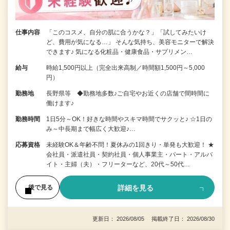
仕事内容
「このコスメ、自分の肌に合うかな？」「試してみたいけ
ど、費用が気になる…」 そんな気持ち、美容モニターで解決
できます♪ 気になる化粧品・健康食品・サプリメン…
給与
時給1,500円以上（完全出来高制／時間額1,500円～5,000
円）
勤務地
長野県等 ◆勤務地多数♪ご自宅やお近くの店舗で間時間に
働けます♪
勤務時間
1日5分～OK！好きな時間やスキマ時間でサクッと♪ ☆1日の
み～中長期まで幅広く大歓迎♪…
応募資格
未経験OK＆年齢不問！夏休みの1回きり・単発も大歓迎！ ★
会社員・派遣社員・契約社員・個人事業主・パート・アルバ
イト・主婦（夫）・フリーターなど、20代～50代…
詳細を見る
後で見る
更新日： 2026/08/05 掲載終了日： 2026/08/30