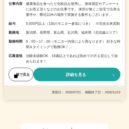
仕事内容
健康食品を食べたり化粧品を使用し、身体測定やアンケート
にお答え頂くなどのお仕事です。 来所が無くご自宅で出来る
案件や、弊社以外の場所で実施する案件もございます…
給与
5,000円以上（1回のモニター参加につき） ※完全出来高制
勤務地
新潟県、長野県、富山県、石川県、福井県《北信越エリア》
勤務時間
9：00～17：00（モニター内容により異なります） 好きな時
間＆タイミングで勤務OK！…
応募資格
治験未経験OK 18歳以上であれば初めての方も安心して始
められます！
詳細を見る
後で見る
更新日： 2026/07/21 掲載終了日： 2026/11/13
1