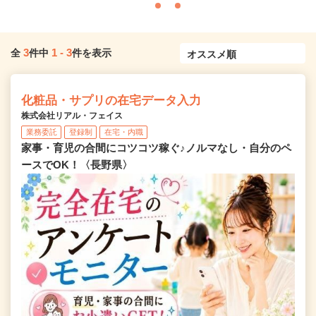
3
1
-
3
全
件中
件を表示
化粧品・サプリの在宅データ入力
株式会社リアル・フェイス
業務委託
登録制
在宅・内職
家事・育児の合間にコツコツ稼ぐ♪ノルマなし・自分のペ
ースでOK！〈長野県〉