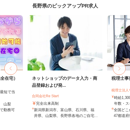
長野県のピックアップPR求人
完全在宅）
ネットショップのデータ入力・商
税理士事
品登録および発...
税理士法人
、最短で当
合同会社Re Start
！
時給1,3
完全出来高制
年数・ス
 山梨
で勤務可
新潟県新潟市、富山県、石川県、福
全国どこ
井県、山梨県、長野県各地のご自宅...
47都道