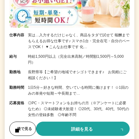
仕事内容
実は…入力するだけじゃなく、商品をタダで試せて 報酬まで
もらえるお得な仕事です♪ スマホ1台・完全在宅・自分のペー
スでOK！ ▼こんなお仕事です 化…
給与
時給1,500円以上（完全出来高制／時間額1,500円～5,000
円）
勤務地
長野県等【ご希望の地域でオシゴトできます♪ お気軽にご
相談ください！】
勤務時間
1日5分～好きな時間、空いている時間に働けます！ ☆1回の
みの単発や短期～中長期まで…
応募資格
◎PC・スマートフォンをお持ちの方（※アンケートに必要
なため） ◎未経験者大歓迎！ ◎20代、30代、40代、50代の
女性の登録多数 ◎年齢不問
詳細を見る
後で見る