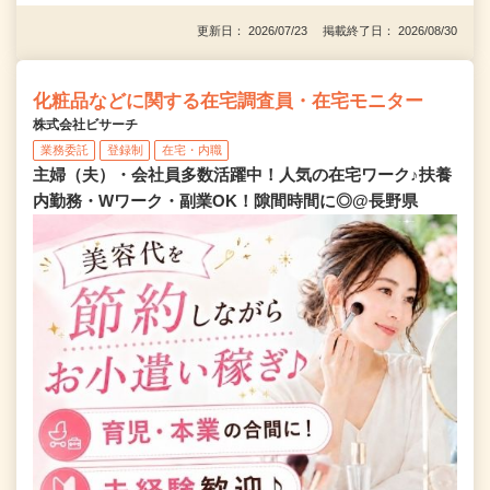
更新日： 2026/07/23 掲載終了日： 2026/08/30
化粧品などに関する在宅調査員・在宅モニター
株式会社ビサーチ
業務委託
登録制
在宅・内職
主婦（夫）・会社員多数活躍中！人気の在宅ワーク♪扶養
内勤務・Wワーク・副業OK！隙間時間に◎@長野県