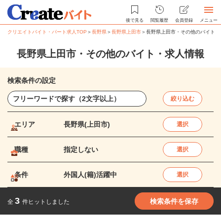
後で見る
閲覧履歴
会員登録
メニュー
クリエイトバイト・パート求人TOP
＞
長野県
＞
長野県上田市
＞
長野県上田市・その他のバイト・
長野県上田市・その他のバイト・求人情報
検索条件の設定
絞り込む
エリア
長野県(上田市)
選択
職種
指定しない
選択
条件
外国人(籍)活躍中
選択
3
検索条件を保存
全
件ヒットしました