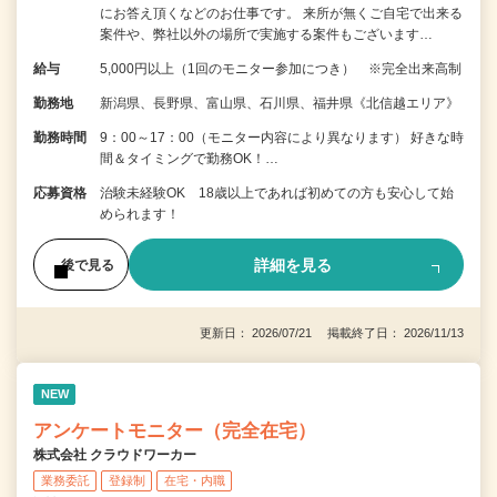
にお答え頂くなどのお仕事です。 来所が無くご自宅で出来る
案件や、弊社以外の場所で実施する案件もございます…
給与
5,000円以上（1回のモニター参加につき） ※完全出来高制
勤務地
新潟県、長野県、富山県、石川県、福井県《北信越エリア》
勤務時間
9：00～17：00（モニター内容により異なります） 好きな時
間＆タイミングで勤務OK！…
応募資格
治験未経験OK 18歳以上であれば初めての方も安心して始
められます！
詳細を見る
後で見る
更新日： 2026/07/21 掲載終了日： 2026/11/13
NEW
アンケートモニター（完全在宅）
株式会社 クラウドワーカー
業務委託
登録制
在宅・内職