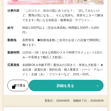
仕事内容
「このコスメ、自分の肌に合うかな？」「試してみたいけ
ど、費用が気になる…」 そんな気持ち、美容モニターで解決
できます♪ 気になる化粧品・健康食品・サプリメン…
給与
時給1,500円以上（完全出来高制／時間額1,500円～5,000
円）
勤務地
長野県等 ◆勤務地多数♪ご自宅やお近くの店舗で間時間に
働けます♪
勤務時間
1日5分～OK！好きな時間やスキマ時間でサクッと♪ ☆1日の
み～中長期まで幅広く大歓迎♪…
応募資格
未経験OK＆年齢不問！夏休みの1回きり・単発も大歓迎！ ★
会社員・派遣社員・契約社員・個人事業主・パート・アルバ
イト・主婦（夫）・フリーターなど、20代～50代…
詳細を見る
後で見る
更新日： 2026/08/05 掲載終了日： 2026/08/30