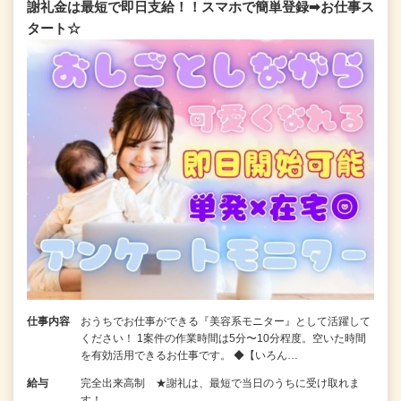
謝礼金は最短で即日支給！！スマホで簡単登録➡お仕事ス
タート☆
仕事内容
おうちでお仕事ができる『美容系モニター』として活躍して
ください！ 1案件の作業時間は5分〜10分程度。空いた時間
を有効活用できるお仕事です。 ◆【いろん…
給与
完全出来高制 ★謝礼は、最短で当日のうちに受け取れま
す！