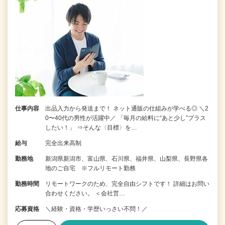
仕事内容
出品入力から発送まで！ ネット通販の仕組みが学べる◎ ＼2
0〜40代の男性が活躍中／ 「毎月の給料に“あと少し”プラス
したい！」 ⇒そんな〈目標〉を…
給与
完全出来高制
勤務地
新潟県新潟市、富山県、石川県、福井県、山梨県、長野県各
地のご自宅 ※フルリモート勤務
勤務時間
リモートワークのため、完全自由シフトです！ 詳細はお問い
合わせください。 ＜会社営…
応募資格
＼経験・資格・学歴いっさい不問！／