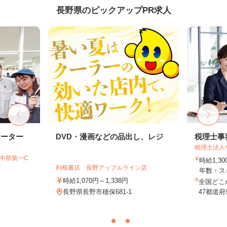
長野県のピックアップPR求人
レーター
DVD・漫画などの品出し、レジ
税理士事
税理士法人
T中部第一C
時給1,3
利根書店 長野アップルライン店
年数・ス
時給1,070円～1,338円
全国どこ
長野県長野市穂保681-1
47都道