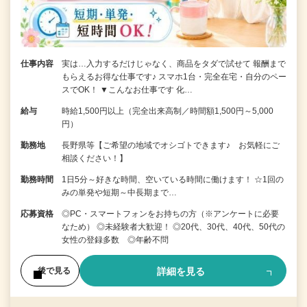
仕事内容
実は…入力するだけじゃなく、商品をタダで試せて 報酬まで
もらえるお得な仕事です♪ スマホ1台・完全在宅・自分のペー
スでOK！ ▼こんなお仕事です 化…
給与
時給1,500円以上（完全出来高制／時間額1,500円～5,000
円）
勤務地
長野県等【ご希望の地域でオシゴトできます♪ お気軽にご
相談ください！】
勤務時間
1日5分～好きな時間、空いている時間に働けます！ ☆1回の
みの単発や短期～中長期まで…
応募資格
◎PC・スマートフォンをお持ちの方（※アンケートに必要
なため） ◎未経験者大歓迎！ ◎20代、30代、40代、50代の
女性の登録多数 ◎年齢不問
詳細を見る
後で見る