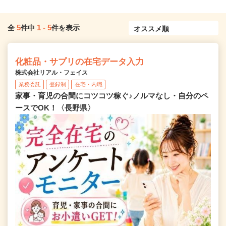
5
1
-
5
全
件中
件を表示
化粧品・サプリの在宅データ入力
株式会社リアル・フェイス
業務委託
登録制
在宅・内職
家事・育児の合間にコツコツ稼ぐ♪ノルマなし・自分のペ
ースでOK！〈長野県〉