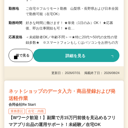
勤務地
ご自宅※フルリモート勤務 山梨県・長野県および日本全国
で勤務可能（在宅OK）
勤務時間
好きな時間に働けます！ ★単発（1日のみ）OK！ ★応募
後、即お仕事開始も可！ ★在…
応募資格
＜未経験者OK／年齢不問＞⇒★特に20代〜50代の女性の登
録多数★ ※スマートフォンもしくはパソコンをお持ちの方
詳細を見る
後で見る
更新日： 2026/07/31 掲載終了日： 2026/08/24
ネットショップのデータ入力・商品登録および発
送軽作業
合同会社Re Start
業務委託
在宅・内職
【Wワーク歓迎！】副業で月15万円前後を見込めるフリ
マアプリ出品の運用サポート！未経験／在宅OK