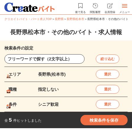
後で見る
閲覧履歴
会員登録
メニュー
クリエイトバイト・パート求人TOP
＞
長野県
＞
長野県松本市
＞
長野県松本市・その他のバイト・
長野県松本市・その他のバイト・求人情報
検索条件の設定
絞り込む
エリア
長野県(松本市)
選択
職種
指定しない
選択
条件
シニア歓迎
選択
5
検索条件を保存
全
件ヒットしました