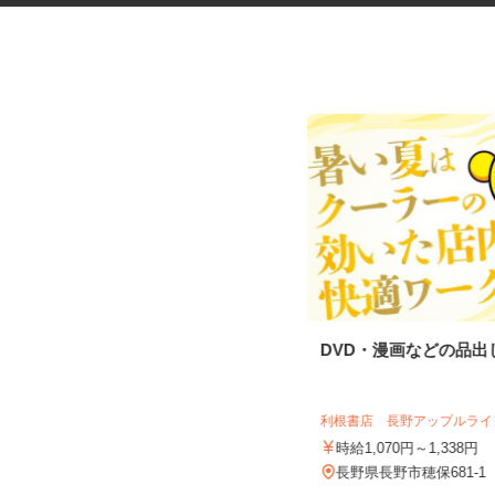
ベアリングの機械オペレーター
DVD・漫画などの品
UTエージェント株式会社 AGT中部第一C
U《Jbaa1C》
利根書店 長野アップルラ
時給1,330円以上
時給1,070円～1,338円