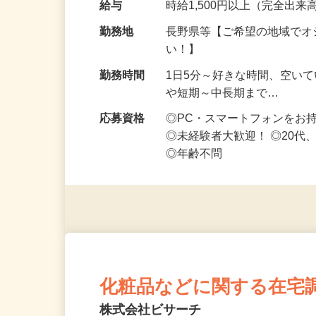
給与
時給1,500円以上（完全出来高
勤務地
長野県等【ご希望の地域でオ
い！】
勤務時間
1日5分～好きな時間、空い
や短期～中長期まで…
応募資格
◎PC・スマートフォンをお
◎未経験者大歓迎！ ◎20代
◎年齢不問
化粧品などに関する在宅