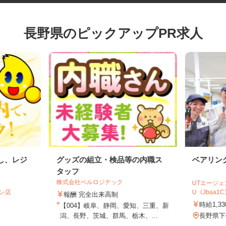
長野県のピックアップPR求人
出し、レジ
グッズの組立・検品等の内職ス
ベアリ
タッフ
株式会社ベルロジテック
UTエー
イン店
U《Jbaa
報酬 完全出来高制
時給1
【004】岐阜、静岡、愛知、三重、新