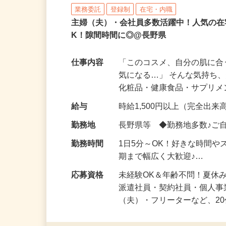
株式会社ビサーチ
業務委託
登録制
在宅・内職
主婦（夫）・会社員多数活躍中！人気の在
K！隙間時間に◎@長野県
仕事内容
「このコスメ、自分の肌に
気になる…」 そんな気持ち
化粧品・健康食品・サプリ
給与
時給1,500円以上（完全出来高
勤務地
長野県等 ◆勤務地多数♪ご
勤務時間
1日5分～OK！好きな時間や
期まで幅広く大歓迎♪…
応募資格
未経験OK＆年齢不問！夏休
派遣社員・契約社員・個人
（夫）・フリーターなど、20