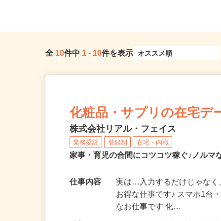
長野県下伊那郡松川町
長野県長野市穂保681-1
全
10
件中
1
-
10
件を表示
化粧品・サプリの在宅デ
株式会社リアル・フェイス
業務委託
登録制
在宅・内職
家事・育児の合間にコツコツ稼ぐ♪ノルマ
仕事内容
実は…入力するだけじゃなく
お得な仕事です♪ スマホ1台
なお仕事です 化…