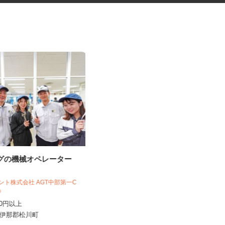
ングの機械オペレーター
DVD・漫画などの品出し、レジ
ジェント株式会社 AGT中部第一C
1C》
利根書店 長野アップルライン店
,330円以上
時給1,070円～1,338円