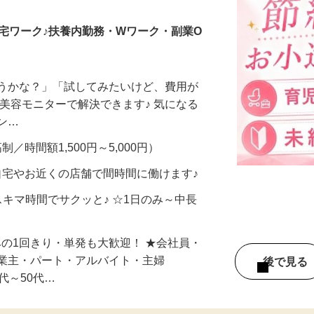
宅ワーク♪扶養内勤務・Wワーク・副業O
合うかな？」「試してみたいけど、費用が
、美容モニターで解決できます♪ 気になる
メン…
制／時間額1,500円～5,000円）
自宅やお近くの店舗で間時間に働けます♪
スキマ時間でサクッと♪ ☆1日のみ～中長
みの1回きり・単発も大歓迎！ ★会社員・
事業主・パート・アルバイト・主婦
後で見
代～50代…