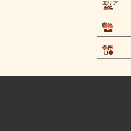
エリア
職種
条件