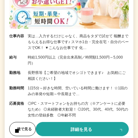
仕事内容
実は…入力するだけじゃなく、商品をタダで試せて 報酬まで
もらえるお得な仕事です♪ スマホ1台・完全在宅・自分のペー
スでOK！ ▼こんなお仕事です 化…
給与
時給1,500円以上（完全出来高制／時間額1,500円～5,000
円）
勤務地
長野県等【ご希望の地域でオシゴトできます♪ お気軽にご
相談ください！】
勤務時間
1日5分～好きな時間、空いている時間に働けます！ ☆1回の
みの単発や短期～中長期まで…
応募資格
◎PC・スマートフォンをお持ちの方（※アンケートに必要
なため） ◎未経験者大歓迎！ ◎20代、30代、40代、50代の
女性の登録多数 ◎年齢不問
詳細を見る
後で見る