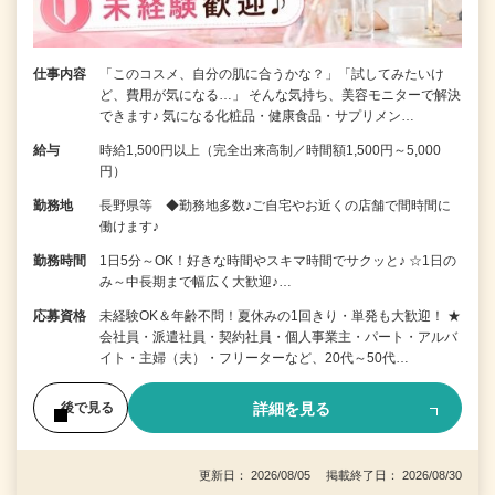
仕事内容
「このコスメ、自分の肌に合うかな？」「試してみたいけ
ど、費用が気になる…」 そんな気持ち、美容モニターで解決
できます♪ 気になる化粧品・健康食品・サプリメン…
給与
時給1,500円以上（完全出来高制／時間額1,500円～5,000
円）
勤務地
長野県等 ◆勤務地多数♪ご自宅やお近くの店舗で間時間に
働けます♪
勤務時間
1日5分～OK！好きな時間やスキマ時間でサクッと♪ ☆1日の
み～中長期まで幅広く大歓迎♪…
応募資格
未経験OK＆年齢不問！夏休みの1回きり・単発も大歓迎！ ★
会社員・派遣社員・契約社員・個人事業主・パート・アルバ
イト・主婦（夫）・フリーターなど、20代～50代…
詳細を見る
後で見る
更新日： 2026/08/05 掲載終了日： 2026/08/30