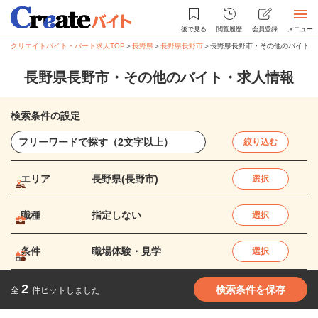
後で見る
閲覧履歴
会員登録
メニュー
クリエイトバイト・パート求人TOP
＞
長野県
＞
長野県長野市
＞
長野県長野市・その他のバイト・
長野県長野市・その他のバイト・求人情報
検索条件の設定
絞り込む
エリア
長野県(長野市)
選択
職種
指定しない
選択
条件
職場体験・見学
選択
2
検索条件を保存
全
件ヒットしました