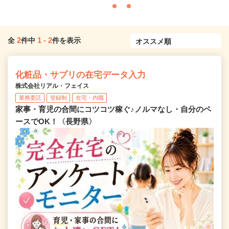
2
1
-
2
全
件中
件を表示
化粧品・サプリの在宅データ入力
株式会社リアル・フェイス
業務委託
登録制
在宅・内職
家事・育児の合間にコツコツ稼ぐ♪ノルマなし・自分のペ
ースでOK！〈長野県〉