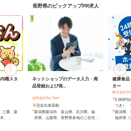
長野県のピックアップPR求人
の内職スタ
ネットショップのデータ入力・商
健康食品
品登録および発...
ター
株式会社SO
合同会社Re Start
5,000
完全出来高制
つき） 
、三重、新
新潟県新潟市、富山県、石川県、福
新潟県、
、...
井県、山梨県、長野県各地のご自宅...
福井県《