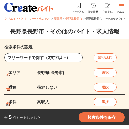
後で見る
閲覧履歴
会員登録
メニュー
クリエイトバイト・パート求人TOP
＞
長野県
＞
長野県長野市
＞
長野県長野市・その他のバイト・
長野県長野市・その他のバイト・求人情報
検索条件の設定
絞り込む
エリア
長野県(長野市)
選択
職種
指定しない
選択
条件
高収入
選択
5
検索条件を保存
全
件ヒットしました