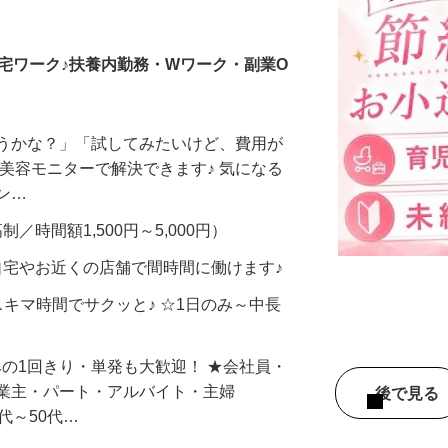
調査員・在宅モニター
宅ワーク♪扶養内勤務・Wワーク・副業O
合うかな？」「試してみたいけど、費用が
、美容モニターで解決できます♪ 気になる
メン…
制／時間額1,500円～5,000円）
自宅やお近くの店舗で間時間に働けます♪
スキマ時間でサクッと♪ ☆1日のみ～中長
みの1回きり・単発も大歓迎！ ★会社員・
事業主・パート・アルバイト・主婦
後で見