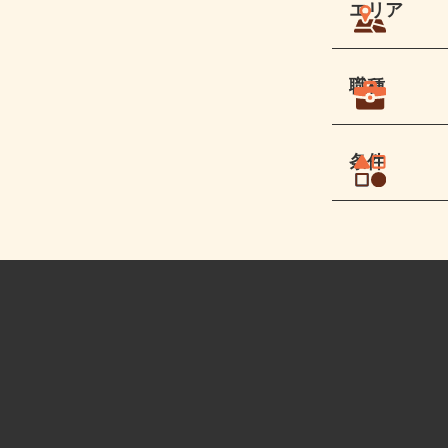
エリア
職種
条件