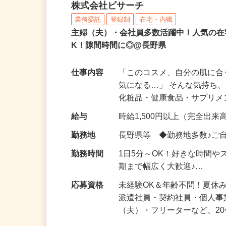
化粧品などに関する在宅
株式会社ビサーチ
業務委託
登録制
在宅・内職
主婦（夫）・会社員多数活躍中！人気の在
K！隙間時間に◎@長野県
仕事内容
「このコスメ、自分の肌に
気になる…」 そんな気持ち
化粧品・健康食品・サプリ
給与
時給1,500円以上（完全出来高
勤務地
長野県等 ◆勤務地多数♪ご
勤務時間
1日5分～OK！好きな時間や
期まで幅広く大歓迎♪…
応募資格
未経験OK＆年齢不問！夏休
派遣社員・契約社員・個人