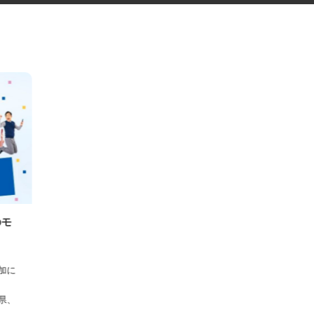
等のモ
ー参加に