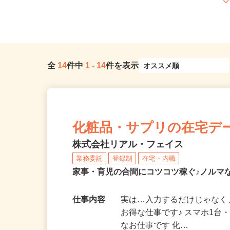
全
14
件中
1
-
14
件を表示
化粧品・サプリの在宅デ
株式会社リアル・フェイス
業務委託
登録制
在宅・内職
家事・育児の合間にコツコツ稼ぐ♪ノルマ
仕事内容
実は…入力するだけじゃなく
お得な仕事です♪ スマホ1台