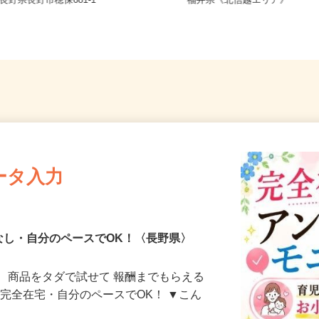
新潟県、長野県、富山県、石
長野県長野市穂保681-1
福井県《北信越エリア》
ータ入力
なし・自分のペースでOK！〈長野県〉
、商品をタダで試せて 報酬までもらえる
・完全在宅・自分のペースでOK！ ▼こん