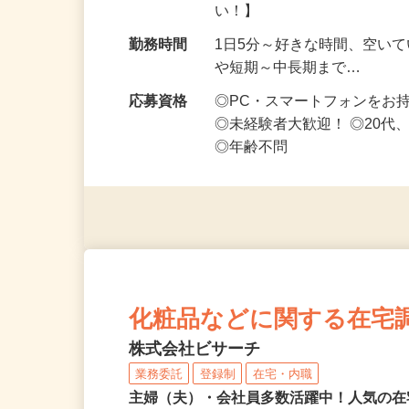
勤務地
長野県等【ご希望の地域でオ
い！】
勤務時間
1日5分～好きな時間、空い
や短期～中長期まで…
応募資格
◎PC・スマートフォンをお
◎未経験者大歓迎！ ◎20代
◎年齢不問
化粧品などに関する在宅
株式会社ビサーチ
業務委託
登録制
在宅・内職