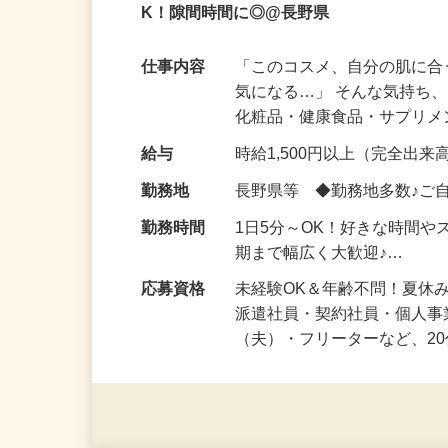
主婦（夫）・会社員多数活躍中！人気の在
K！隙間時間に◎@長野県
仕事内容
「このコスメ、自分の肌に
気になる…」 そんな気持ち
化粧品・健康食品・サプリ
給与
時給1,500円以上（完全出来高
勤務地
長野県等 ◆勤務地多数♪ご
勤務時間
1日5分～OK！好きな時間や
期まで幅広く大歓迎♪…
応募資格
未経験OK＆年齢不問！夏休
派遣社員・契約社員・個人
（夫）・フリーターなど、20