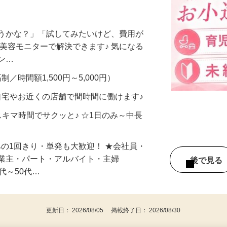
宅ワーク♪扶養内勤務・Wワーク・副業O
合うかな？」「試してみたいけど、費用が
、美容モニターで解決できます♪ 気になる
メン…
制／時間額1,500円～5,000円）
自宅やお近くの店舗で間時間に働けます♪
スキマ時間でサクッと♪ ☆1日のみ～中長
みの1回きり・単発も大歓迎！ ★会社員・
事業主・パート・アルバイト・主婦
後で見
代～50代…