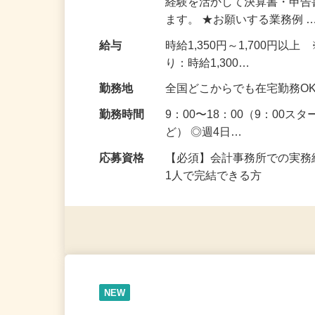
仕事内容
完全フルリモートにて会計・
経験を活かして決算書・申
ます。 ★お願いする業務例 
給与
時給1,350円～1,700
り：時給1,300…
勤務地
全国どこからでも在宅勤務O
勤務時間
9：00〜18：00（9：00
ど） ◎週4日…
応募資格
【必須】会計事務所での実務
1人で完結できる方