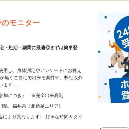
更新日： 2026/08/05 掲載終了日： 2026/08/30
等のモニター
在宅・短期・副業に最適◎まずは簡単登
を使用し、身体測定やアンケートにお答え
所が無くご自宅で出来る案件や、弊社以外
ざいます…
ター参加につき） ※完全出来高制
石川県、福井県《北信越エリア》