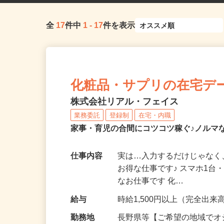
全
17
件中
1
-
17
件を表示
化粧品・サプリの在宅デ
株式会社リアル・フェイス
業務委託
登録制
在宅・内職
家事・育児の合間にコツコツ稼ぐ♪ノルマ
仕事内容
実は…入力するだけじゃなく
お得な仕事です♪ スマホ1台
なお仕事です 化…
給与
時給1,500円以上（完全出来高