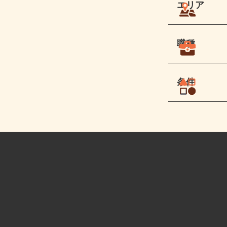
エリア
職種
条件