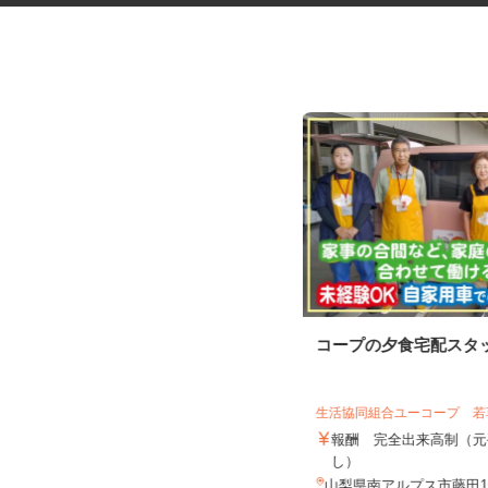
機械オペレーター・測定スタッ
コープの夕食宅配スタ
フ
生活協同組合ユーコープ 
UTエージェント株式会社 AGT中部第二C
報酬 完全出来高制（
U《JWJQ1C》
し）