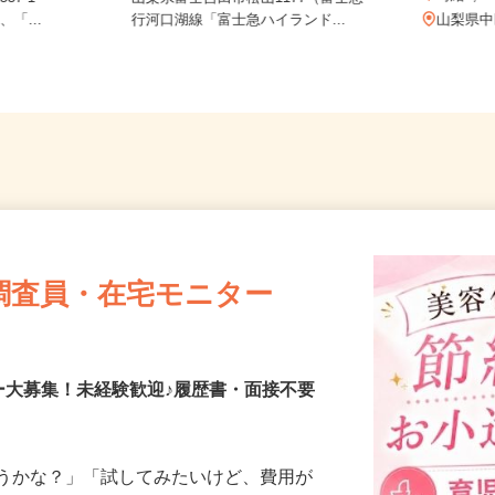
時給1
537-1
山梨県富士吉田市松山1177（富士急
、「...
行河口湖線「富士急ハイランド...
山梨
調査員・在宅モニター
ー大募集！未経験歓迎♪履歴書・面接不要