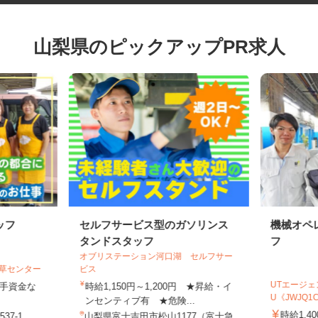
山梨県のピックアップPR求人
ッフ
セルフサービス型のガソリンス
機械オ
タンドスタッフ
フ
オブリステーション河口湖 セルフサー
若草センター
ビス
UTエー
元手資金な
時給1,150円～1,200円 ★昇給・イ
U《JWJ
ンセンティブ有 ★危険...