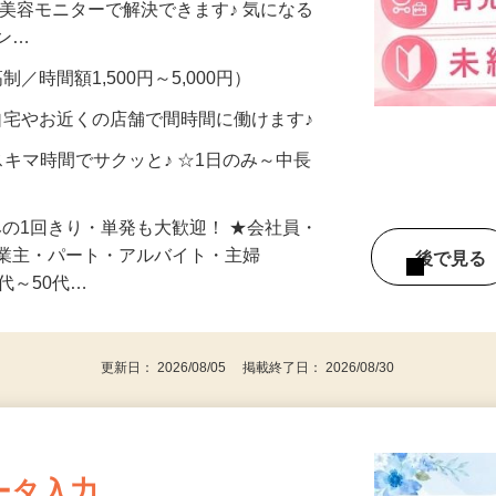
合うかな？」「試してみたいけど、費用が
、美容モニターで解決できます♪ 気になる
メン…
制／時間額1,500円～5,000円）
自宅やお近くの店舗で間時間に働けます♪
スキマ時間でサクッと♪ ☆1日のみ～中長
みの1回きり・単発も大歓迎！ ★会社員・
事業主・パート・アルバイト・主婦
後で見
代～50代…
更新日： 2026/08/05 掲載終了日： 2026/08/30