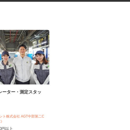
ペレーター・測定スタッ
コープの夕食宅配スタッフ
生活協同組合ユーコープ 若草センター
ジェント株式会社 AGT中部第二C
報酬 完全出来高制（元手資金な
Q1C》
し）