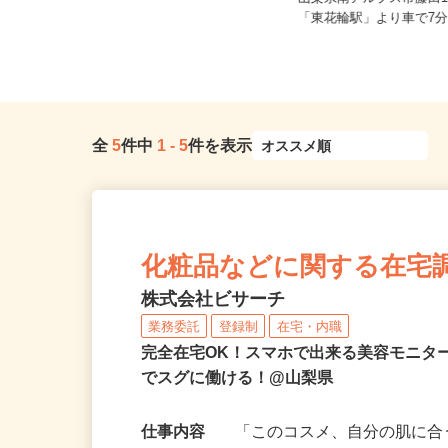
時給1,400円以上
山梨県南アルプス市藤田1
山梨県中巨摩郡昭和町
「東花輪駅」より車で7分
全
5
件中
1
-
5
件を表示
化粧品などに関する在宅
株式会社ビサーチ
業務委託
登録制
在宅・内職
完全在宅OK！スマホで出来る美容モニタ
でスグに働ける！@山梨県