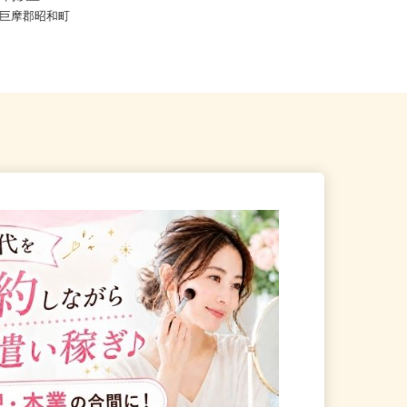
,400円以上
山梨県南アルプス市藤田1537-1
県中巨摩郡昭和町
「東花輪駅」より車で7分、「...