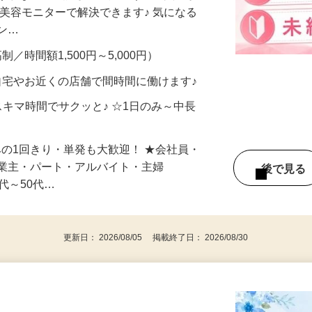
合うかな？」「試してみたいけど、費用が
、美容モニターで解決できます♪ 気になる
メン…
制／時間額1,500円～5,000円）
自宅やお近くの店舗で間時間に働けます♪
スキマ時間でサクッと♪ ☆1日のみ～中長
みの1回きり・単発も大歓迎！ ★会社員・
事業主・パート・アルバイト・主婦
後で見
代～50代…
更新日： 2026/08/05 掲載終了日： 2026/08/30