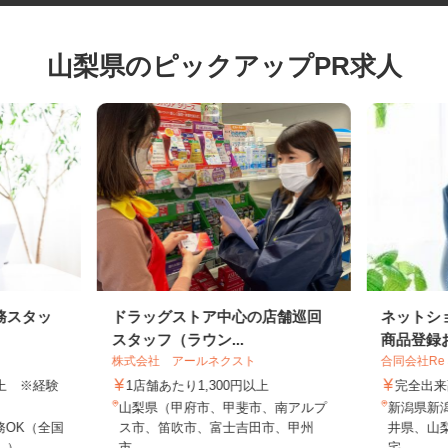
山梨県のピックアップPR求人
務スタッ
ドラッグストア中心の店舗巡回
ネット
スタッフ（ラウン...
商品登録
株式会社 アールネクスト
合同会社Re
円以上 ※経験
1店舗あたり1,300円以上
完全
山梨県（甲府市、甲斐市、南アルプ
新潟県