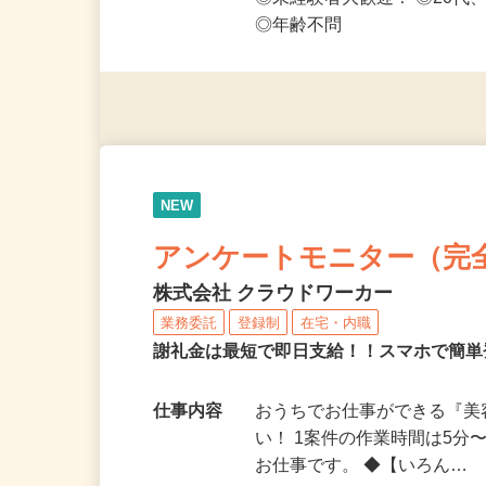
応募資格
◎PC・スマートフォンをお
◎未経験者大歓迎！ ◎20代
◎年齢不問
NEW
アンケートモニター（完
株式会社 クラウドワーカー
業務委託
登録制
在宅・内職
謝礼金は最短で即日支給！！スマホで簡
仕事内容
おうちでお仕事ができる『