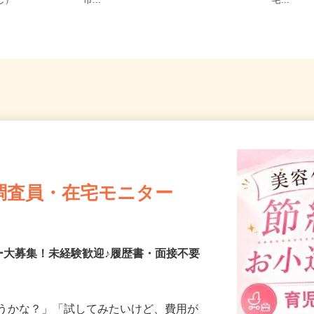
務OK（全国
ス市、笛吹市、富士吉田市、甲州
井県、
なし）
市...
宅...
調査員・在宅モニター
ー大募集！未経験歓迎♪履歴書・面接不要