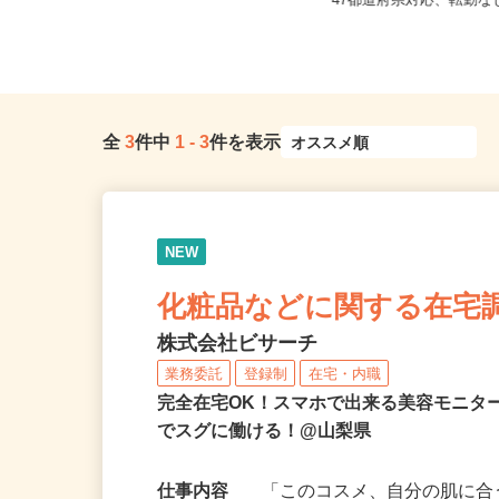
井県、山梨県、長野県各地のご自
全国どこからでも在宅勤
宅...
47都道府県対応、転勤
全
3
件中
1
-
3
件を表示
NEW
化粧品などに関する在宅
株式会社ビサーチ
業務委託
登録制
在宅・内職
完全在宅OK！スマホで出来る美容モニタ
でスグに働ける！@山梨県