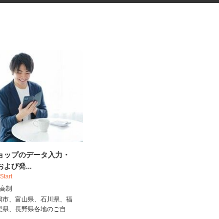
ショップのデータ入力・
税理士事務所の在宅勤務スタッ
および発...
フ
 Start
税理士法人サリーレ
出来高制
時給1,300円〜1,600円以上 ※経験
年数・スキルによる
新潟市、富山県、石川県、福