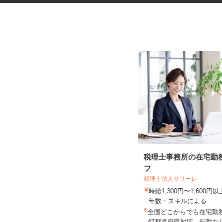
ネットショップのデータ入力・
税理士事務所の在宅勤
商品登録および発...
フ
合同会社Re Start
税理士法人サリーレ
完全出来高制
時給1,300円〜1,600
年数・スキルによる
新潟県新潟市、富山県、石川県、福