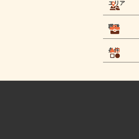
エリア
職種
条件