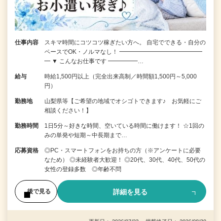
仕事内容
スキマ時間にコツコツ稼ぎたい方へ。 自宅でできる・自分の
ペースでOK・ノルマなし！ ━━━━━━━━━━━━━━
━ ▼ こんなお仕事です ━━━━━…
給与
時給1,500円以上（完全出来高制／時間額1,500円～5,000
円）
勤務地
山梨県等【ご希望の地域でオシゴトできます♪ お気軽にご
相談ください！】
勤務時間
1日5分～好きな時間、空いている時間に働けます！ ☆1回の
みの単発や短期～中長期まで…
応募資格
◎PC・スマートフォンをお持ちの方（※アンケートに必要
なため） ◎未経験者大歓迎！ ◎20代、30代、40代、50代の
女性の登録多数 ◎年齢不問
詳細を見る
後で見る