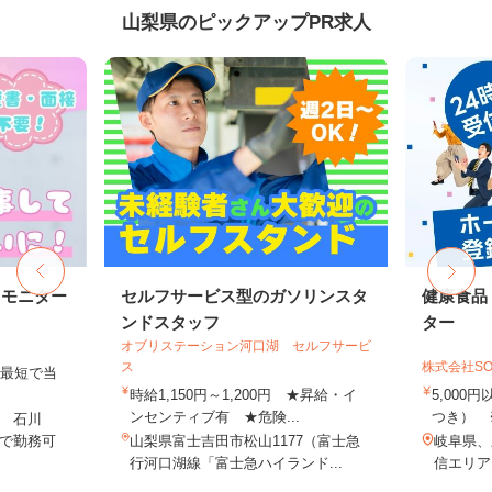
山梨県のピックアップPR求人
トモニター
セルフサービス型のガソリンスタ
健康食品
ンドスタッフ
ター
オブリステーション河口湖 セルフサービ
ス
株式会社SO
、最短で当
！
時給1,150円～1,200円 ★昇給・イ
5,000
ンセンティブ有 ★危険...
つき） 
 石川
で勤務可
山梨県富士吉田市松山1177（富士急
岐阜県、
行河口湖線「富士急ハイランド...
信エリア