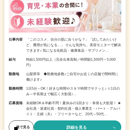
仕事内容
「このコスメ、自分の肌に合うかな？」「試してみたいけ
ど、費用が気になる…」 そんな気持ち、美容モニターで解決
できます♪ 気になる化粧品・健康食品・サプリメン…
給与
時給1,500円以上（完全出来高制／時間額1,500円～5,000
円）
勤務地
山梨県等 ◆勤務地多数♪ご自宅やお近くの店舗で間時間に
働けます♪
勤務時間
1日5分～OK！好きな時間やスキマ時間でサクッと♪ ☆1日の
み～中長期まで幅広く大歓迎♪…
応募資格
未経験OK＆年齢不問！夏休みの1回きり・単発も大歓迎！ ★
会社員・派遣社員・契約社員・個人事業主・パート・アルバ
イト・主婦（夫）・フリーターなど、20代～50代…
詳細を見る
後で見る