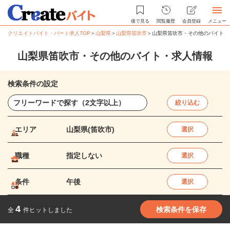
後で見る
閲覧履歴
会員登録
メニュー
クリエイトバイト・パート求人TOP
＞
山梨県
＞
山梨県笛吹市
＞
山梨県笛吹市・その他のバイト・
山梨県笛吹市・その他のバイト・求人情報
検索条件の設定
絞り込む
エリア
山梨県(笛吹市)
選択
職種
指定しない
選択
条件
午後
選択
4
検索条件を保存
全
件ヒットしました