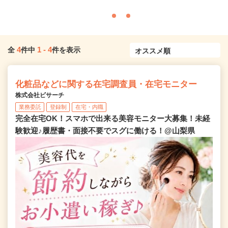
4
1
-
4
全
件中
件を表示
化粧品などに関する在宅調査員・在宅モニター
株式会社ビサーチ
業務委託
登録制
在宅・内職
完全在宅OK！スマホで出来る美容モニター大募集！未経
験歓迎♪履歴書・面接不要でスグに働ける！@山梨県