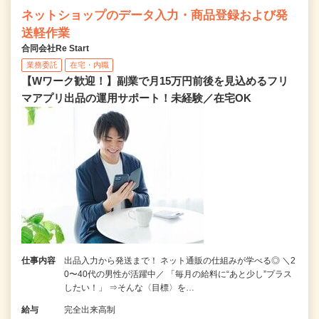
ネットショップのデータ入力・商品登録および発
送軽作業
合同会社Re Start
業務委託
在宅・内職
【Wワーク歓迎！】副業で月15万円前後を見込めるフリ
マアプリ出品の運用サポート！未経験／在宅OK
仕事内容
出品入力から発送まで！ ネット通販の仕組みが学べる◎ ＼2
0〜40代の男性が活躍中／ 「毎月の給料に“あと少し”プラス
したい！」 ⇒そんな〈目標〉を…
給与
完全出来高制