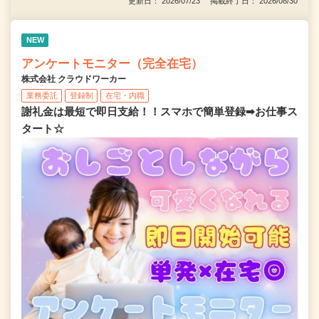
更新日： 2026/07/23 掲載終了日： 2026/08/30
NEW
アンケートモニター（完全在宅）
株式会社 クラウドワーカー
業務委託
登録制
在宅・内職
謝礼金は最短で即日支給！！スマホで簡単登録➡お仕事ス
タート☆