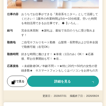
仕事内容
おうちでお仕事ができる『美容系モニター』として活躍して
ください！ 1案件の作業時間は5分〜10分程度。空いた時間
を有効活用できるお仕事です。 ◆【いろん…
給与
完全出来高制 ★謝礼は、最短で当日のうちに受け取れま
す！
勤務地
ご自宅※フルリモート勤務 山梨県・長野県および日本全国
で勤務可能（在宅OK）
勤務時間
好きな時間に働けます！ ★単発（1日のみ）OK！ ★応募
後、即お仕事開始も可！ ★在…
応募資格
＜未経験者OK／年齢不問＞⇒★特に20代〜50代の女性の登
録多数★ ※スマートフォンもしくはパソコンをお持ちの方
詳細を見る
後で見る
更新日： 2026/07/31 掲載終了日： 2026/08/24