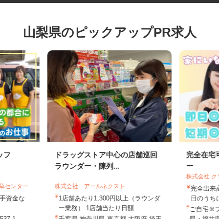
山梨県のピックアップPR求人
ッフ
ドラッグストア中心の店舗巡回
完全在
ラウンダー・陳列...
ー
株式会社
若草センター
株式会社 アールネクスト
完全出
元手資金な
1店舗あたり1,300円以上（ラウンダ
日のう
ー業務） 1店舗当たり日額...