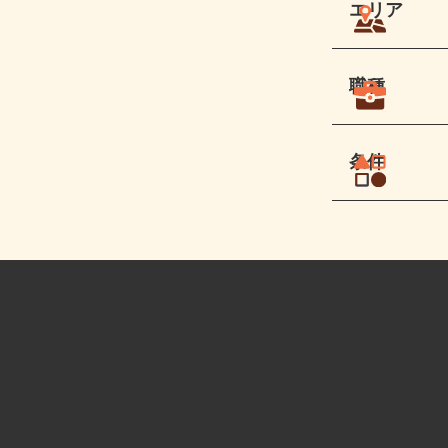
エリア
職種
条件