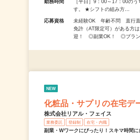
市、山梨市、中央市、韮崎
勤務時間
［平日］9：00～17：00
す。 ★シフトの組み方…
応募資格
未経験OK 年齢不問 直行
免許（AT限定可）がある方
迎！ ◎副業OK！ ◎ブラ
NEW
化粧品・サプリの在宅デ
株式会社リアル・フェイス
業務委託
登録制
在宅・内職