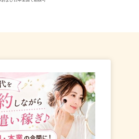
※フルリモート勤務 石川
井県および日本全国で勤務可
山梨県南アルプス市藤田1537-1
「東花輪駅」より車で7分、「...