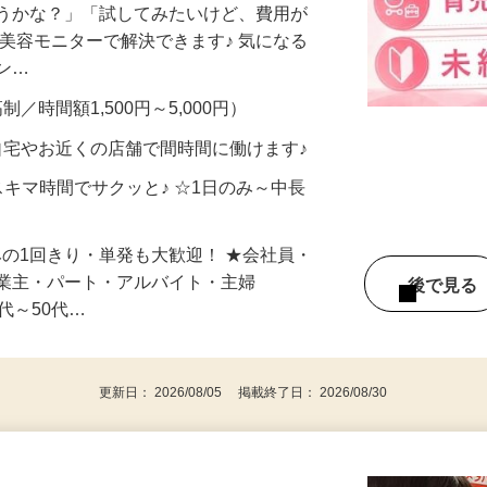
合うかな？」「試してみたいけど、費用が
、美容モニターで解決できます♪ 気になる
メン…
制／時間額1,500円～5,000円）
自宅やお近くの店舗で間時間に働けます♪
スキマ時間でサクッと♪ ☆1日のみ～中長
みの1回きり・単発も大歓迎！ ★会社員・
事業主・パート・アルバイト・主婦
後で見
代～50代…
更新日： 2026/08/05 掲載終了日： 2026/08/30