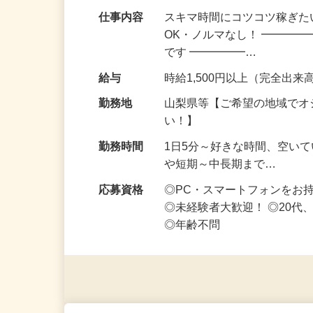
副業・Wワークにぴったり！スキマ時間に
仕事内容
スキマ時間にコツコツ稼ぎた
OK・ノルマなし！ ━━━━
です ━━━━━…
給与
時給1,500円以上（完全出来高
勤務地
山梨県等【ご希望の地域でオ
い！】
勤務時間
1日5分～好きな時間、空い
や短期～中長期まで…
応募資格
◎PC・スマートフォンをお
◎未経験者大歓迎！ ◎20代
◎年齢不問