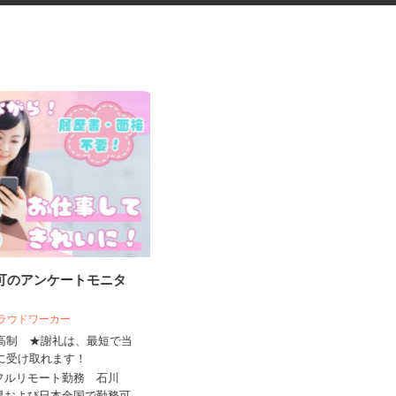
宅可のアンケートモニタ
コープの夕食宅配スタッフ
 クラウドワーカー
生活協同組合ユーコープ 若草センター
来高制 ★謝礼は、最短で当
ちに受け取れます！
報酬 完全出来高制（元手資金な
し）