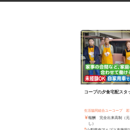
完全在宅可のアンケートモニタ
コープの夕食宅配スタ
ー
株式会社 クラウドワーカー
生活協同組合ユーコープ 
完全出来高制 ★謝礼は、最短で当
日のうちに受け取れます！
報酬 完全出来高制（
し）