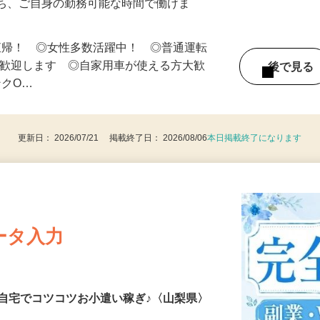
市）
のうち、ご自身の勤務可能な時間で働けま
直帰！ ◎女性多数活躍中！ ◎普通運転
は歓迎します ◎自家用車が使える方大歓
後で見
ンクO…
更新日： 2026/07/21 掲載終了日： 2026/08/06
本日掲載終了になります
ータ入力