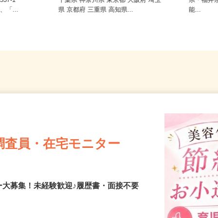
ご自宅
537-1
千葉県 神奈川県 東京都 大阪府 埼玉
県・福
、「...
県 京都府 三重県 高知県...
能...
調査員・在宅モニター
ー大募集！未経験歓迎♪履歴書・面接不要