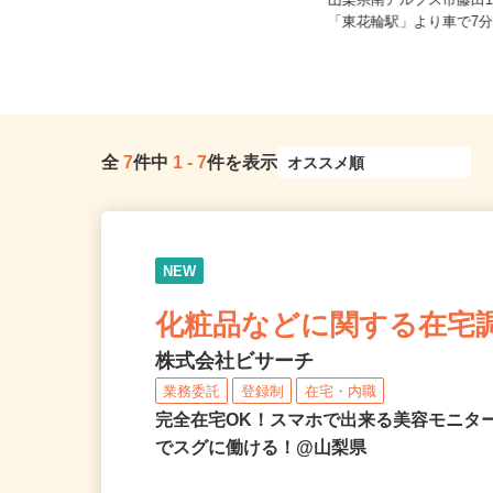
ご自宅※フルリモート勤務 石川
県・福井県および日本全国で勤務可
山梨県南アルプス市藤田1
能...
「東花輪駅」より車で7分
全
7
件中
1
-
7
件を表示
NEW
化粧品などに関する在宅
株式会社ビサーチ
業務委託
登録制
在宅・内職
完全在宅OK！スマホで出来る美容モニタ
でスグに働ける！@山梨県