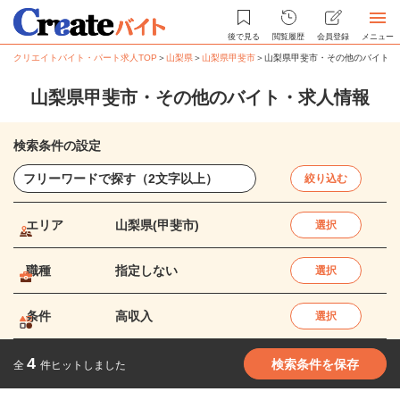
後で見る
閲覧履歴
会員登録
メニュー
クリエイトバイト・パート求人TOP
＞
山梨県
＞
山梨県甲斐市
＞
山梨県甲斐市・その他のバイト・
山梨県甲斐市・その他のバイト・求人情報
検索条件の設定
絞り込む
エリア
山梨県(甲斐市)
選択
職種
指定しない
選択
条件
高収入
選択
4
検索条件を保存
全
件ヒットしました