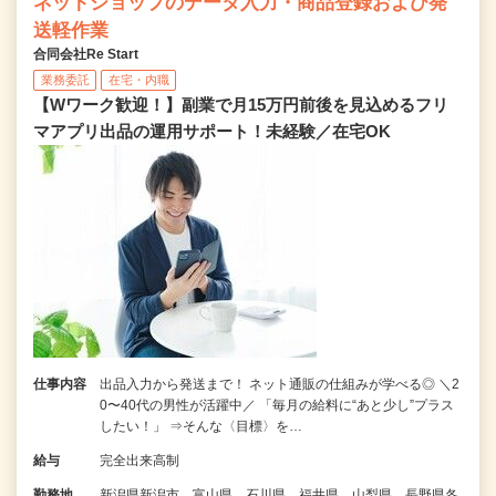
ネットショップのデータ入力・商品登録および発
送軽作業
合同会社Re Start
業務委託
在宅・内職
【Wワーク歓迎！】副業で月15万円前後を見込めるフリ
マアプリ出品の運用サポート！未経験／在宅OK
仕事内容
出品入力から発送まで！ ネット通販の仕組みが学べる◎ ＼2
0〜40代の男性が活躍中／ 「毎月の給料に“あと少し”プラス
したい！」 ⇒そんな〈目標〉を…
給与
完全出来高制
勤務地
新潟県新潟市、富山県、石川県、福井県、山梨県、長野県各