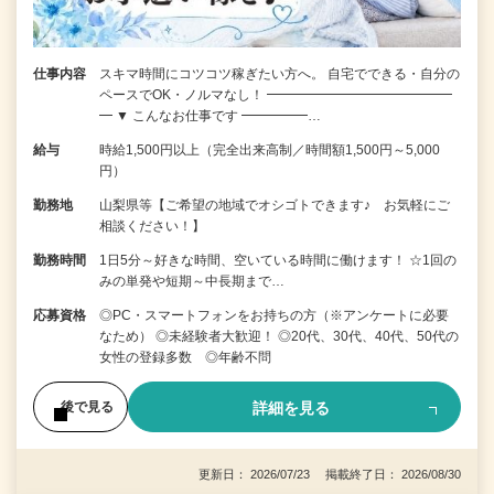
仕事内容
スキマ時間にコツコツ稼ぎたい方へ。 自宅でできる・自分の
ペースでOK・ノルマなし！ ━━━━━━━━━━━━━━
━ ▼ こんなお仕事です ━━━━━…
給与
時給1,500円以上（完全出来高制／時間額1,500円～5,000
円）
勤務地
山梨県等【ご希望の地域でオシゴトできます♪ お気軽にご
相談ください！】
勤務時間
1日5分～好きな時間、空いている時間に働けます！ ☆1回の
みの単発や短期～中長期まで…
応募資格
◎PC・スマートフォンをお持ちの方（※アンケートに必要
なため） ◎未経験者大歓迎！ ◎20代、30代、40代、50代の
女性の登録多数 ◎年齢不問
詳細を見る
後で見る
更新日： 2026/07/23 掲載終了日： 2026/08/30