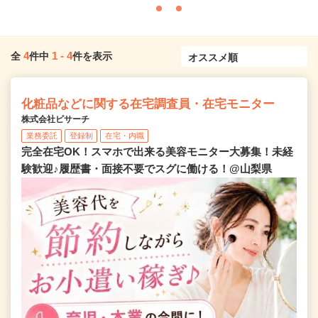
4
1
-
4
全
件中
件を表示
化粧品などに関する在宅調査員・在宅モニター
株式会社ビサーチ
業務委託
登録制
在宅・内職
完全在宅OK！スマホで出来る美容モニター大募集！未経
験歓迎♪履歴書・面接不要でスグに働ける！@山梨県