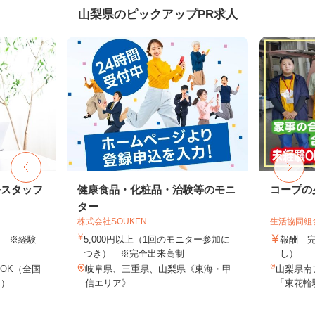
山梨県のピックアップPR求人
務スタッフ
健康食品・化粧品・治験等のモニ
コープの
ター
株式会社SOUKEN
生活協同組
以上 ※経験
5,000円以上（1回のモニター参加に
報酬 
つき） ※完全出来高制
し）
OK（全国
岐阜県、三重県、山梨県《東海・甲
山梨県南
し）
信エリア》
「東花輪駅