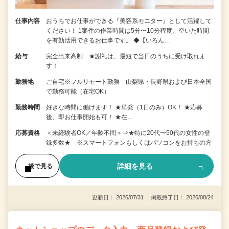
仕事内容
おうちでお仕事ができる『美容系モニター』として活躍して
ください！ 1案件の作業時間は5分〜10分程度。空いた時間
を有効活用できるお仕事です。 ◆【いろん…
給与
完全出来高制 ★謝礼は、最短で当日のうちに受け取れま
す！
勤務地
ご自宅※フルリモート勤務 山梨県・長野県および日本全国
で勤務可能（在宅OK）
勤務時間
好きな時間に働けます！ ★単発（1日のみ）OK！ ★応募
後、即お仕事開始も可！ ★在…
応募資格
＜未経験者OK／年齢不問＞⇒★特に20代〜50代の女性の登
録多数★ ※スマートフォンもしくはパソコンをお持ちの方
詳細を見る
後で見る
更新日： 2026/07/31 掲載終了日： 2026/08/24