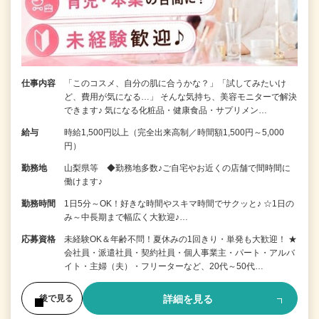
仕事内容
「このコスメ、自分の肌に合うかな？」「試してみたいけ
ど、費用が気になる…」 そんな気持ち、美容モニターで解決
できます♪ 気になる化粧品・健康食品・サプリメン…
給与
時給1,500円以上（完全出来高制／時間額1,500円～5,000
円）
勤務地
山梨県等 ◆勤務地多数♪ご自宅やお近くの店舗で間時間に
働けます♪
勤務時間
1日5分～OK！好きな時間やスキマ時間でサクッと♪ ☆1日の
み～中長期まで幅広く大歓迎♪…
応募資格
未経験OK＆年齢不問！夏休みの1回きり・単発も大歓迎！ ★
会社員・派遣社員・契約社員・個人事業主・パート・アルバ
イト・主婦（夫）・フリーターなど、20代～50代…
詳細を見る
後で見る