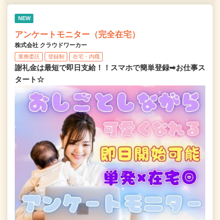
NEW
アンケートモニター（完全在宅）
株式会社 クラウドワーカー
業務委託
登録制
在宅・内職
謝礼金は最短で即日支給！！スマホで簡単登録➡お仕事ス
タート☆