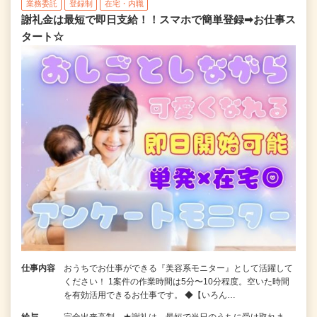
業務委託
登録制
在宅・内職
謝礼金は最短で即日支給！！スマホで簡単登録➡お仕事ス
タート☆
仕事内容
おうちでお仕事ができる『美容系モニター』として活躍して
ください！ 1案件の作業時間は5分〜10分程度。空いた時間
を有効活用できるお仕事です。 ◆【いろん…
給与
完全出来高制 ★謝礼は、最短で当日のうちに受け取れま