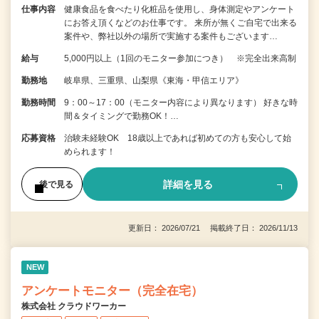
仕事内容
健康食品を食べたり化粧品を使用し、身体測定やアンケート
にお答え頂くなどのお仕事です。 来所が無くご自宅で出来る
案件や、弊社以外の場所で実施する案件もございます…
給与
5,000円以上（1回のモニター参加につき） ※完全出来高制
勤務地
岐阜県、三重県、山梨県《東海・甲信エリア》
勤務時間
9：00～17：00（モニター内容により異なります） 好きな時
間＆タイミングで勤務OK！…
応募資格
治験未経験OK 18歳以上であれば初めての方も安心して始
められます！
詳細を見る
後で見る
更新日： 2026/07/21 掲載終了日： 2026/11/13
NEW
アンケートモニター（完全在宅）
株式会社 クラウドワーカー