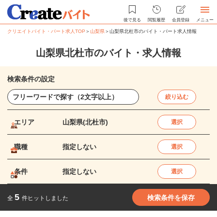
後で見る
閲覧履歴
会員登録
メニュー
クリエイトバイト・パート求人TOP
＞
山梨県
＞
山梨県北杜市のバイト・パート求人情報
山梨県北杜市のバイト・求人情報
検索条件の設定
絞り込む
エリア
山梨県(北杜市)
選択
職種
指定しない
選択
条件
指定しない
選択
5
検索条件を保存
全
件ヒットしました