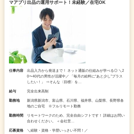
マアプリ出品の運用サポート！未経験／在宅OK
仕事内容
出品入力から発送まで！ ネット通販の仕組みが学べる◎ ＼2
0〜40代の男性が活躍中／ 「毎月の給料に“あと少し”プラス
したい！」 ⇒そんな〈目標〉を…
給与
完全出来高制
勤務地
新潟県新潟市、富山県、石川県、福井県、山梨県、長野県各
地のご自宅 ※フルリモート勤務
勤務時間
リモートワークのため、完全自由シフトです！ 詳細はお問い
合わせください。 ＜会社営…
応募資格
＼経験・資格・学歴いっさい不問！／