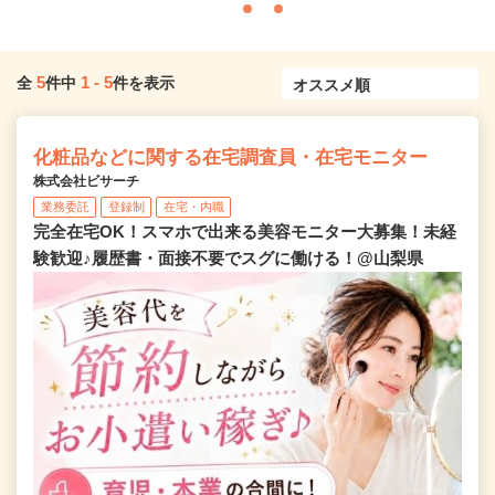
5
1
-
5
全
件中
件を表示
化粧品などに関する在宅調査員・在宅モニター
株式会社ビサーチ
業務委託
登録制
在宅・内職
完全在宅OK！スマホで出来る美容モニター大募集！未経
験歓迎♪履歴書・面接不要でスグに働ける！@山梨県