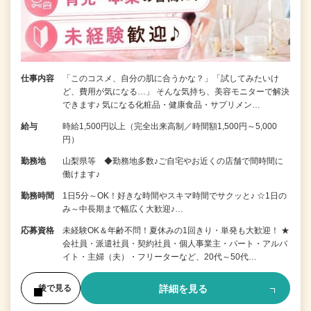
仕事内容
「このコスメ、自分の肌に合うかな？」「試してみたいけ
ど、費用が気になる…」 そんな気持ち、美容モニターで解決
できます♪ 気になる化粧品・健康食品・サプリメン…
給与
時給1,500円以上（完全出来高制／時間額1,500円～5,000
円）
勤務地
山梨県等 ◆勤務地多数♪ご自宅やお近くの店舗で間時間に
働けます♪
勤務時間
1日5分～OK！好きな時間やスキマ時間でサクッと♪ ☆1日の
み～中長期まで幅広く大歓迎♪…
応募資格
未経験OK＆年齢不問！夏休みの1回きり・単発も大歓迎！ ★
会社員・派遣社員・契約社員・個人事業主・パート・アルバ
イト・主婦（夫）・フリーターなど、20代～50代…
詳細を見る
後で見る