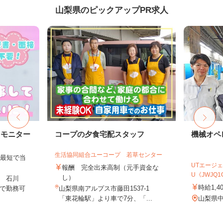
山梨県のピックアップPR求人
トモニター
コープの夕食宅配スタッフ
機械オペ
生活協同組合ユーコープ 若草センター
、最短で当
UTエージェ
！
報酬 完全出来高制（元手資金な
U《JWJQ1
し）
 石川
時給1,4
で勤務可
山梨県南アルプス市藤田1537-1
「東花輪駅」より車で7分、「...
山梨県