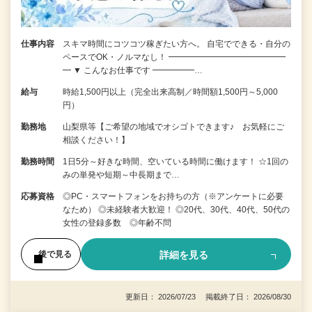
仕事内容
スキマ時間にコツコツ稼ぎたい方へ。 自宅でできる・自分の
ペースでOK・ノルマなし！ ━━━━━━━━━━━━━━
━ ▼ こんなお仕事です ━━━━━…
給与
時給1,500円以上（完全出来高制／時間額1,500円～5,000
円）
勤務地
山梨県等【ご希望の地域でオシゴトできます♪ お気軽にご
相談ください！】
勤務時間
1日5分～好きな時間、空いている時間に働けます！ ☆1回の
みの単発や短期～中長期まで…
応募資格
◎PC・スマートフォンをお持ちの方（※アンケートに必要
なため） ◎未経験者大歓迎！ ◎20代、30代、40代、50代の
女性の登録多数 ◎年齢不問
詳細を見る
後で見る
更新日： 2026/07/23 掲載終了日： 2026/08/30