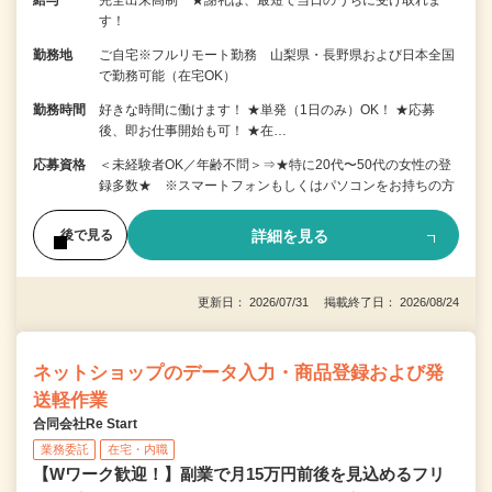
す！
勤務地
ご自宅※フルリモート勤務 山梨県・長野県および日本全国
で勤務可能（在宅OK）
勤務時間
好きな時間に働けます！ ★単発（1日のみ）OK！ ★応募
後、即お仕事開始も可！ ★在…
応募資格
＜未経験者OK／年齢不問＞⇒★特に20代〜50代の女性の登
録多数★ ※スマートフォンもしくはパソコンをお持ちの方
詳細を見る
後で見る
更新日： 2026/07/31 掲載終了日： 2026/08/24
ネットショップのデータ入力・商品登録および発
送軽作業
合同会社Re Start
業務委託
在宅・内職
【Wワーク歓迎！】副業で月15万円前後を見込めるフリ