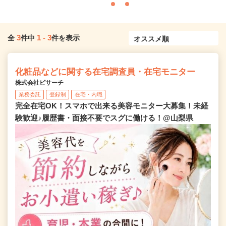
3
1
-
3
全
件中
件を表示
化粧品などに関する在宅調査員・在宅モニター
株式会社ビサーチ
業務委託
登録制
在宅・内職
完全在宅OK！スマホで出来る美容モニター大募集！未経
験歓迎♪履歴書・面接不要でスグに働ける！@山梨県