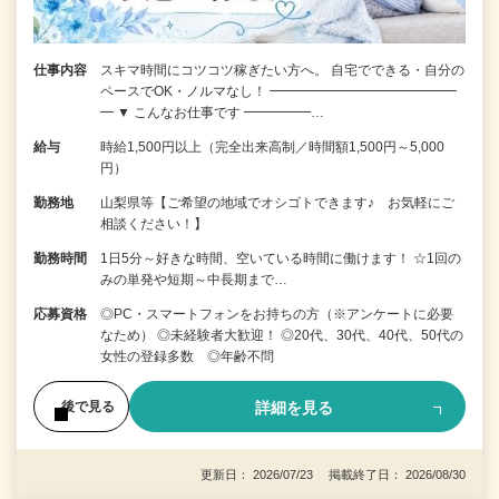
仕事内容
スキマ時間にコツコツ稼ぎたい方へ。 自宅でできる・自分の
ペースでOK・ノルマなし！ ━━━━━━━━━━━━━━
━ ▼ こんなお仕事です ━━━━━…
給与
時給1,500円以上（完全出来高制／時間額1,500円～5,000
円）
勤務地
山梨県等【ご希望の地域でオシゴトできます♪ お気軽にご
相談ください！】
勤務時間
1日5分～好きな時間、空いている時間に働けます！ ☆1回の
みの単発や短期～中長期まで…
応募資格
◎PC・スマートフォンをお持ちの方（※アンケートに必要
なため） ◎未経験者大歓迎！ ◎20代、30代、40代、50代の
女性の登録多数 ◎年齢不問
詳細を見る
後で見る
更新日： 2026/07/23 掲載終了日： 2026/08/30