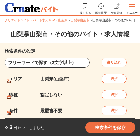
後で見る
閲覧履歴
会員登録
メニュー
クリエイトバイト・パート求人TOP
＞
山梨県
＞
山梨県山梨市
＞
山梨県山梨市・その他のバイト・
山梨県山梨市・その他のバイト・求人情報
検索条件の設定
絞り込む
エリア
山梨県(山梨市)
選択
職種
指定しない
選択
条件
履歴書不要
選択
3
検索条件を保存
全
件ヒットしました