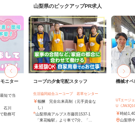
山梨県のピックアップPR求人
トモニター
コープの夕食宅配スタッフ
機械オペ
生活協同組合ユーコープ 若草センター
、最短で当
UTエージェ
！
報酬 完全出来高制（元手資金な
U《JWJQ1
し）
 石川
時給1,4
で勤務可
山梨県南アルプス市藤田1537-1
「東花輪駅」より車で7分、「...
山梨県