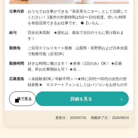
仕事内容
おうちでお仕事ができる『美容系モニター』として活躍して
ください！ 1案件の作業時間は5分〜10分程度。空いた時間
を有効活用できるお仕事です。 ◆【いろん…
給与
完全出来高制 ★謝礼は、最短で当日のうちに受け取れま
す！
勤務地
ご自宅※フルリモート勤務 山梨県・長野県および日本全国
で勤務可能（在宅OK）
勤務時間
好きな時間に働けます！ ★単発（1日のみ）OK！ ★応募
後、即お仕事開始も可！ ★在…
応募資格
＜未経験者OK／年齢不問＞⇒★特に20代〜50代の女性の登
録多数★ ※スマートフォンもしくはパソコンをお持ちの方
詳細を見る
後で見る
更新日： 2026/07/31 掲載終了日： 2026/08/24