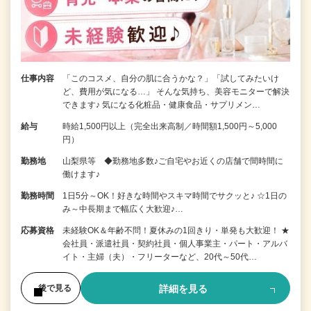
仕事内容
「このコスメ、自分の肌に合うかな？」「試してみたいけ
ど、費用が気になる…」 そんな気持ち、美容モニターで解決
できます♪ 気になる化粧品・健康食品・サプリメン…
給与
時給1,500円以上（完全出来高制／時間額1,500円～5,000
円）
勤務地
山梨県等 ◆勤務地多数♪ご自宅やお近くの店舗で間時間に
働けます♪
勤務時間
1日5分～OK！好きな時間やスキマ時間でサクッと♪ ☆1日の
み～中長期まで幅広く大歓迎♪…
応募資格
未経験OK＆年齢不問！夏休みの1回きり・単発も大歓迎！ ★
会社員・派遣社員・契約社員・個人事業主・パート・アルバ
イト・主婦（夫）・フリーターなど、20代～50代…
詳細を見る
後で見る