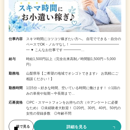
仕事内容
スキマ時間にコツコツ稼ぎたい方へ。 自宅でできる・自分の
ペースでOK・ノルマなし！ ━━━━━━━━━━━━━━
━ ▼ こんなお仕事です ━━━━━…
給与
時給1,500円以上（完全出来高制／時間額1,500円～5,000
円）
勤務地
山梨県等【ご希望の地域でオシゴトできます♪ お気軽にご
相談ください！】
勤務時間
1日5分～好きな時間、空いている時間に働けます！ ☆1回の
みの単発や短期～中長期まで…
応募資格
◎PC・スマートフォンをお持ちの方（※アンケートに必要
なため） ◎未経験者大歓迎！ ◎20代、30代、40代、50代の
女性の登録多数 ◎年齢不問
詳細を見る
後で見る