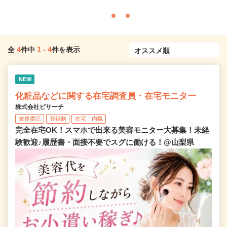
4
1
-
4
全
件中
件を表示
NEW
化粧品などに関する在宅調査員・在宅モニター
株式会社ビサーチ
業務委託
登録制
在宅・内職
完全在宅OK！スマホで出来る美容モニター大募集！未経
験歓迎♪履歴書・面接不要でスグに働ける！@山梨県