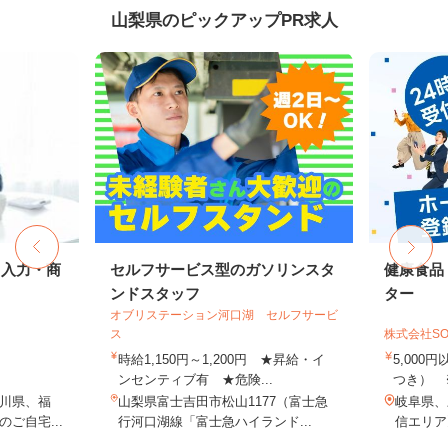
山梨県のピックアップPR求人
タ入力・商
セルフサービス型のガソリンスタ
健康食品
ンドスタッフ
ター
オブリステーション河口湖 セルフサービ
ス
株式会社SO
時給1,150円～1,200円 ★昇給・イ
5,000
ンセンティブ有 ★危険...
つき） 
川県、福
山梨県富士吉田市松山1177（富士急
岐阜県、
ご自宅...
行河口湖線「富士急ハイランド...
信エリア