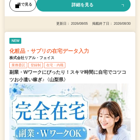
詳細を見る
後で見る
更新日： 2026/08/05 掲載終了日： 2026/08/30
NEW
化粧品・サプリの在宅データ入力
株式会社リアル・フェイス
業務委託
登録制
在宅・内職
副業・Wワークにぴったり！スキマ時間に自宅でコツコ
ツお小遣い稼ぎ♪〈山梨県〉