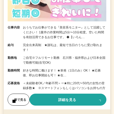
仕事内容
おうちでお仕事ができる『美容系モニター』として活躍して
ください！ 1案件の作業時間は5分〜10分程度。空いた時間
を有効活用できるお仕事です。 ◆【いろん…
給与
完全出来高制 ★謝礼は、最短で当日のうちに受け取れま
す！
勤務地
ご自宅※フルリモート勤務 石川県・福井県および日本全国
で勤務可能(在宅OK)
勤務時間
好きな時間に働けます！ ★単発（1日のみ）OK！ ★応募
後、即お仕事開始も可！ ★在…
応募資格
＜未経験者OK／年齢不問＞⇒★特に20代〜50代の女性の登
録多数★ ※スマートフォンもしくはパソコンをお持ちの方
詳細を見る
後で見る