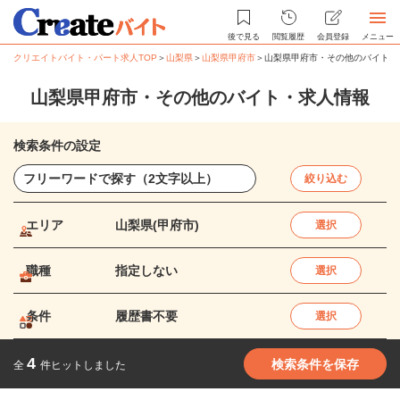
後で見る
閲覧履歴
会員登録
メニュー
クリエイトバイト・パート求人TOP
＞
山梨県
＞
山梨県甲府市
＞
山梨県甲府市・その他のバイト・
山梨県甲府市・その他のバイト・求人情報
検索条件の設定
絞り込む
エリア
山梨県(甲府市)
選択
職種
指定しない
選択
条件
履歴書不要
選択
4
検索条件を保存
全
件ヒットしました