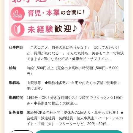
仕事内容
「このコスメ、自分の肌に合うかな？」「試してみたいけ
ど、費用が気になる…」 そんな気持ち、美容モニターで解決
できます♪ 気になる化粧品・健康食品・サプリメン…
給与
時給1,500円以上（完全出来高制／時間額1,500円～5,000
円）
勤務地
山梨県等 ◆勤務地多数♪ご自宅やお近くの店舗で間時間に
働けます♪
勤務時間
1日5分～OK！好きな時間やスキマ時間でサクッと♪ ☆1日の
み～中長期まで幅広く大歓迎♪…
応募資格
未経験OK＆年齢不問！夏休みの1回きり・単発も大歓迎！ ★
会社員・派遣社員・契約社員・個人事業主・パート・アルバ
イト・主婦（夫）・フリーターなど、20代～50代…