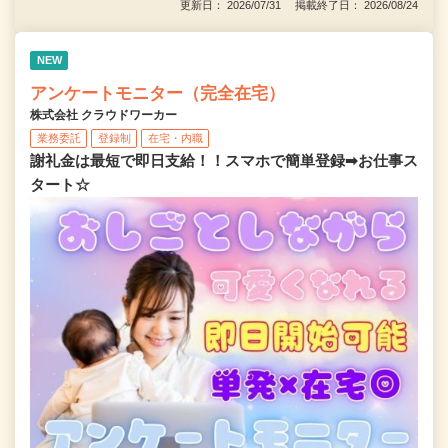
更新日： 2026/07/31 掲載終了日： 2026/08/24
NEW
アンケートモニター（完全在宅）
株式会社 クラウドワーカー
業務委託
登録制
在宅・内職
謝礼金は最短で即日支給！！スマホで簡単登録➡お仕事ス
タート☆