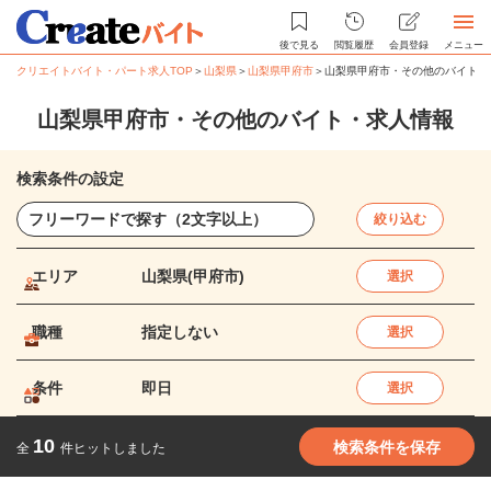
後で見る
閲覧履歴
会員登録
メニュー
クリエイトバイト・パート求人TOP
＞
山梨県
＞
山梨県甲府市
＞
山梨県甲府市・その他のバイト・
山梨県甲府市・その他のバイト・求人情報
検索条件の設定
絞り込む
エリア
山梨県(甲府市)
選択
職種
指定しない
選択
条件
即日
選択
10
検索条件を保存
全
件ヒットしました