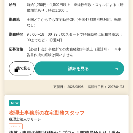
給与
時給1,250円～1,500円以上 ※経験年数・スキルによる（研
修期間あり：時給1,200…
勤務地
全国どこからでも在宅勤務OK（全国47都道府県対応、転勤
なし）
勤務時間
9：00〜18：00（9：00スタートで時短勤務は応相談※16：
00までなど） ◎週4日…
応募資格
【必須】会計事務所での実務経験3年以上（累計可） ※申
告書作成の経験は問いません
詳細を見る
後で見る
更新日： 2026/08/06 掲載終了日： 2027/04/23
NEW
税理士事務所の在宅勤務スタッフ
税理士法人サリーレ
パート
決算・申告の補助経験からプロへ！随時昇給あり！温か