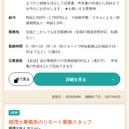
までのご経験を活かして決算書・申告書の作成から完結まで
を中⼼にお任せします。 ★お願いする業務例 …
給与
時給1,350円～1,700円以上 ※経験年数・スキルによる（研
修期間あり：時給1,300…
勤務地
全国どこからでも在宅勤務OK（全国47都道府県対応、転勤
なし）
勤務時間
9：00〜18：00（9：00スタートで時短勤務は応相談※16：
00までなど） ◎週4日…
応募資格
【必須】会計事務所での実務経験5年以上（累計可）、申告
書の作成を1人で完結できる方
詳細を見る
後で見る
更新日： 2026/08/06 掲載終了日： 2027/04/23
NEW
税理士事務所のリモート業務スタッフ
税理士法人 サリーレ