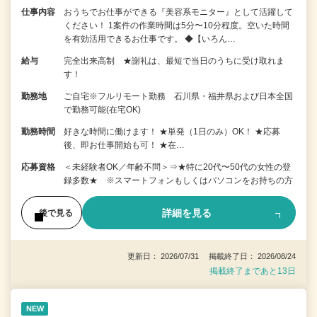
仕事内容
おうちでお仕事ができる『美容系モニター』として活躍して
ください！ 1案件の作業時間は5分〜10分程度。空いた時間
を有効活用できるお仕事です。 ◆【いろん…
給与
完全出来高制 ★謝礼は、最短で当日のうちに受け取れま
す！
勤務地
ご自宅※フルリモート勤務 石川県・福井県および日本全国
で勤務可能(在宅OK)
勤務時間
好きな時間に働けます！ ★単発（1日のみ）OK！ ★応募
後、即お仕事開始も可！ ★在…
応募資格
＜未経験者OK／年齢不問＞⇒★特に20代〜50代の女性の登
録多数★ ※スマートフォンもしくはパソコンをお持ちの方
詳細を見る
後で見る
更新日： 2026/07/31 掲載終了日： 2026/08/24
掲載終了まであと13日
NEW