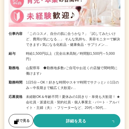
仕事内容
「このコスメ、自分の肌に合うかな？」「試してみたいけ
ど、費用が気になる…」 そんな気持ち、美容モニターで解決
できます♪ 気になる化粧品・健康食品・サプリメン…
給与
時給1,500円以上（完全出来高制／時間額1,500円～5,000
円）
勤務地
山梨県等 ◆勤務地多数♪ご自宅やお近くの店舗で間時間に
働けます♪
勤務時間
1日5分～OK！好きな時間やスキマ時間でサクッと♪ ☆1日の
み～中長期まで幅広く大歓迎♪…
応募資格
未経験OK＆年齢不問！夏休みの1回きり・単発も大歓迎！ ★
会社員・派遣社員・契約社員・個人事業主・パート・アルバ
イト・主婦（夫）・フリーターなど、20代～50代…
詳細を見る
後で見る