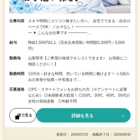
仕事内容
スキマ時間にコツコツ稼ぎたい方へ。 自宅でできる・自分の
ペースでOK・ノルマなし！ ━━━━━━━━━━━━━━
━ ▼ こんなお仕事です ━━━━━…
給与
時給1,500円以上（完全出来高制／時間額1,500円～5,000
円）
勤務地
山梨県等【ご希望の地域でオシゴトできます♪ お気軽にご
相談ください！】
勤務時間
1日5分～好きな時間、空いている時間に働けます！ ☆1回の
みの単発や短期～中長期まで…
応募資格
◎PC・スマートフォンをお持ちの方（※アンケートに必要
なため） ◎未経験者大歓迎！ ◎20代、30代、40代、50代の
女性の登録多数 ◎年齢不問
詳細を見る
後で見る
更新日： 2026/07/23 掲載終了日： 2026/08/30