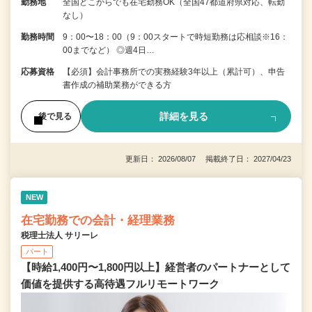
勤務地
全国どこからでも在宅勤務OK（全国47都道府県対応、転勤
なし）
勤務時間
9：00〜18：00（9：00スタートで時短勤務は応相談※16：
00までなど） ◎週4日…
応募資格
【必須】会計事務所での実務経験3年以上（累計可）、申告
書作成の補助業務ができる方
詳細を見る
後で見る
更新日： 2026/08/07 掲載終了日： 2027/04/23
NEW
在宅勤務での会計・経理業務
税理士法人 サリーレ
パート
【時給1,400円〜1,800円以上】経営者のパートナーとして
価値を提供する⾼待遇フルリモートワーク