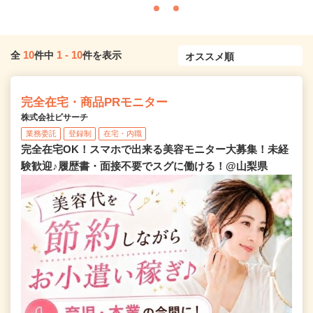
10
1
-
10
全
件中
件を表示
完全在宅・商品PRモニター
株式会社ビサーチ
業務委託
登録制
在宅・内職
完全在宅OK！スマホで出来る美容モニター大募集！未経
験歓迎♪履歴書・面接不要でスグに働ける！@山梨県