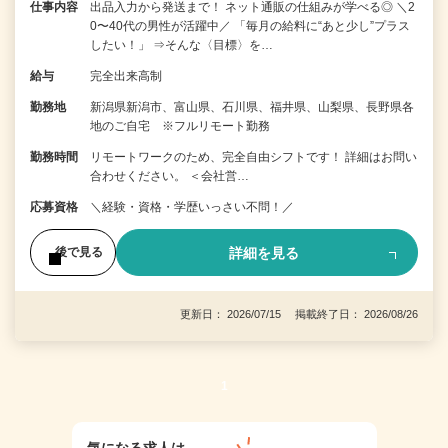
仕事内容
出品入力から発送まで！ ネット通販の仕組みが学べる◎ ＼2
0〜40代の男性が活躍中／ 「毎月の給料に“あと少し”プラス
したい！」 ⇒そんな〈目標〉を…
給与
完全出来高制
勤務地
新潟県新潟市、富山県、石川県、福井県、山梨県、長野県各
地のご自宅 ※フルリモート勤務
勤務時間
リモートワークのため、完全自由シフトです！ 詳細はお問い
合わせください。 ＜会社営…
応募資格
＼経験・資格・学歴いっさい不問！／
詳細を見る
後で見る
更新日： 2026/07/15 掲載終了日： 2026/08/26
1
気になる求人は