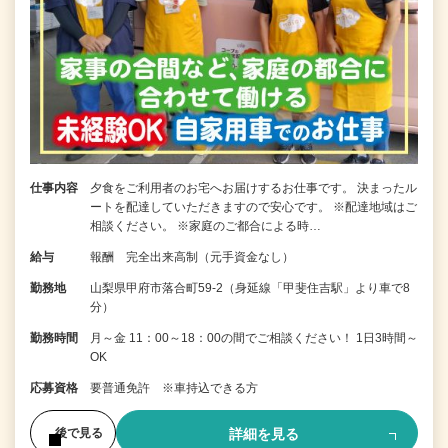
仕事内容
夕食をご利用者のお宅へお届けするお仕事です。 決まったル
ートを配達していただきますので安心です。 ※配達地域はご
相談ください。 ※家庭のご都合による時…
給与
報酬 完全出来高制（元手資金なし）
勤務地
山梨県甲府市落合町59-2（身延線「甲斐住吉駅」より車で8
分）
勤務時間
月～金 11：00～18：00の間でご相談ください！ 1日3時間～
OK
応募資格
要普通免許 ※車持込できる方
詳細を見る
後で見る