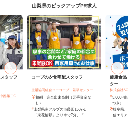
山梨県のピックアップPR求人
定スタッフ
コープの夕食宅配スタッフ
健康食品
ター
生活協同組合ユーコープ 若草センター
株式会社SO
T中部第二C
報酬 完全出来高制（元手資金な
5,000
し）
つき） 
山梨県南アルプス市藤田1537-1
岐阜県、
「東花輪駅」より車で7分、「...
信エリア