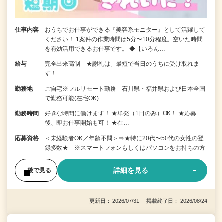
仕事内容
おうちでお仕事ができる『美容系モニター』として活躍して
ください！ 1案件の作業時間は5分〜10分程度。空いた時間
を有効活用できるお仕事です。 ◆【いろん…
給与
完全出来高制 ★謝礼は、最短で当日のうちに受け取れま
す！
勤務地
ご自宅※フルリモート勤務 石川県・福井県および日本全国
で勤務可能(在宅OK)
勤務時間
好きな時間に働けます！ ★単発（1日のみ）OK！ ★応募
後、即お仕事開始も可！ ★在…
応募資格
＜未経験者OK／年齢不問＞⇒★特に20代〜50代の女性の登
録多数★ ※スマートフォンもしくはパソコンをお持ちの方
詳細を見る
後で見る
更新日： 2026/07/31 掲載終了日： 2026/08/24