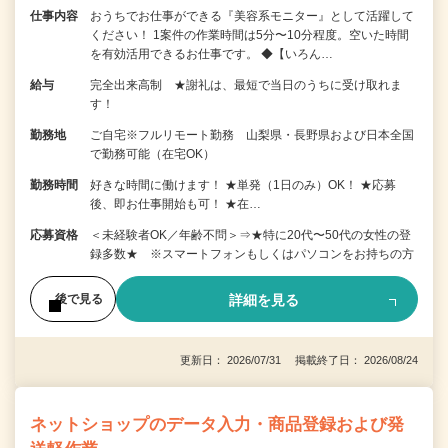
仕事内容
おうちでお仕事ができる『美容系モニター』として活躍して
ください！ 1案件の作業時間は5分〜10分程度。空いた時間
を有効活用できるお仕事です。 ◆【いろん…
給与
完全出来高制 ★謝礼は、最短で当日のうちに受け取れま
す！
勤務地
ご自宅※フルリモート勤務 山梨県・長野県および日本全国
で勤務可能（在宅OK）
勤務時間
好きな時間に働けます！ ★単発（1日のみ）OK！ ★応募
後、即お仕事開始も可！ ★在…
応募資格
＜未経験者OK／年齢不問＞⇒★特に20代〜50代の女性の登
録多数★ ※スマートフォンもしくはパソコンをお持ちの方
詳細を見る
後で見る
更新日： 2026/07/31 掲載終了日： 2026/08/24
ネットショップのデータ入力・商品登録および発