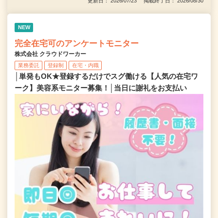
更新日： 2026/07/23 掲載終了日： 2026/08/30
NEW
完全在宅可のアンケートモニター
株式会社 クラウドワーカー
業務委託
登録制
在宅・内職
│単発もOK★登録するだけでスグ働ける【人気の在宅ワ
ーク】美容系モニター募集！│当日に謝礼をお支払い