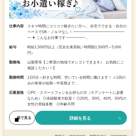
仕事内容
スキマ時間にコツコツ稼ぎたい方へ。 自宅でできる・自分の
ペースでOK・ノルマなし！ ━━━━━━━━━━━━━━
━ ▼ こんなお仕事です ━━━━━…
給与
時給1,500円以上（完全出来高制／時間額1,500円～5,000
円）
勤務地
山梨県等【ご希望の地域でオシゴトできます♪ お気軽にご
相談ください！】
勤務時間
1日5分～好きな時間、空いている時間に働けます！ ☆1回の
みの単発や短期～中長期まで…
応募資格
◎PC・スマートフォンをお持ちの方（※アンケートに必要
なため） ◎未経験者大歓迎！ ◎20代、30代、40代、50代の
女性の登録多数 ◎年齢不問
詳細を見る
後で見る