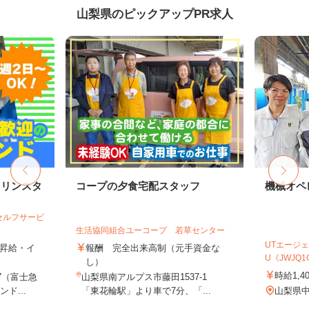
山梨県のピックアップPR求人
ソリンスタ
コープの夕食宅配スタッフ
機械オペ
セルフサービ
生活協同組合ユーコープ 若草センター
UTエージェ
 ★昇給・イ
報酬 完全出来高制（元手資金な
U《JWJQ1
し）
時給1,4
7（富士急
山梨県南アルプス市藤田1537-1
ド...
「東花輪駅」より車で7分、「...
山梨県