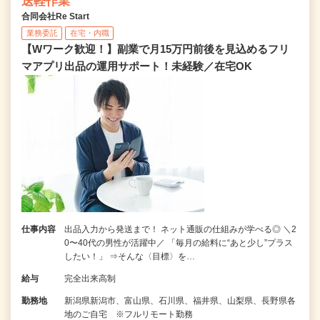
送軽作業
合同会社Re Start
業務委託
在宅・内職
【Wワーク歓迎！】副業で月15万円前後を見込めるフリ
マアプリ出品の運用サポート！未経験／在宅OK
仕事内容
出品入力から発送まで！ ネット通販の仕組みが学べる◎ ＼2
0〜40代の男性が活躍中／ 「毎月の給料に“あと少し”プラス
したい！」 ⇒そんな〈目標〉を…
給与
完全出来高制
勤務地
新潟県新潟市、富山県、石川県、福井県、山梨県、長野県各
地のご自宅 ※フルリモート勤務