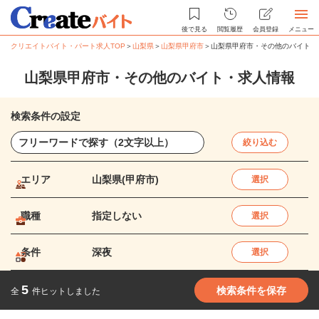
後で見る
閲覧履歴
会員登録
メニュー
クリエイトバイト・パート求人TOP
＞
山梨県
＞
山梨県甲府市
＞
山梨県甲府市・その他のバイト・
山梨県甲府市・その他のバイト・求人情報
検索条件の設定
絞り込む
エリア
山梨県(甲府市)
選択
職種
指定しない
選択
条件
深夜
選択
5
検索条件を保存
全
件ヒットしました