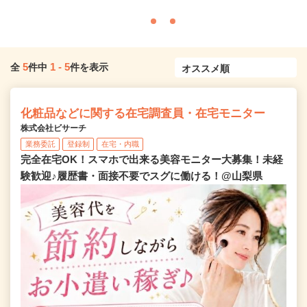
5
1
-
5
全
件中
件を表示
化粧品などに関する在宅調査員・在宅モニター
株式会社ビサーチ
業務委託
登録制
在宅・内職
完全在宅OK！スマホで出来る美容モニター大募集！未経
験歓迎♪履歴書・面接不要でスグに働ける！@山梨県