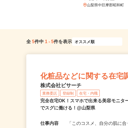
時給1,400円以上
山梨県南アルプス市藤田1537-1
「東花輪駅」より車で7分、「...
山梨県中巨摩郡昭和町
全
5
件中
1
-
5
件を表示
化粧品などに関する在宅
株式会社ビサーチ
業務委託
登録制
在宅・内職
完全在宅OK！スマホで出来る美容モニタ
でスグに働ける！@山梨県