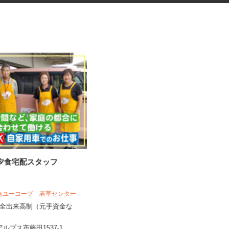
の夕食宅配スタッフ
機械オペレーター・測定スタッ
フ
組合ユーコープ 若草センター
UTエージェント株式会社 AGT中部第二C
完全出来高制（元手資金な
U《JWJQ1C》