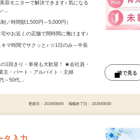
合うかな？」「試してみたいけど、費用が
、美容モニターで解決できます♪ 気になる
メン…
制／時間額1,500円～5,000円）
自宅やお近くの店舗で間時間に働けます♪
スキマ時間でサクッと♪ ☆1日のみ～中長
みの1回きり・単発も大歓迎！ ★会社員・
事業主・パート・アルバイト・主婦
後で見
代～50代…
更新日： 2026/08/05 掲載終了日： 2026/08/30