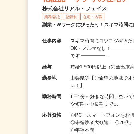
化粧品・サプリの在宅デ
株式会社リアル・フェイス
業務委託
登録制
在宅・内職
副業・Wワークにぴったり！スキマ時間に
仕事内容
スキマ時間にコツコツ稼ぎた
OK・ノルマなし！ ━━━━
です ━━━━━…
給与
時給1,500円以上（完全出来高
勤務地
山梨県等【ご希望の地域でオ
い！】
勤務時間
1日5分～好きな時間、空い
や短期～中長期まで…
応募資格
◎PC・スマートフォンをお