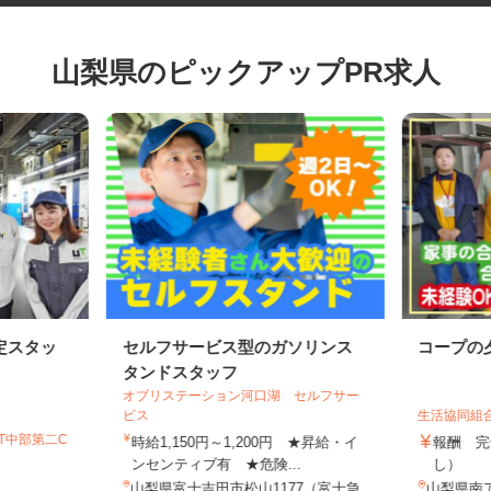
山梨県のピックアップPR求人
定スタッ
セルフサービス型のガソリンス
コープ
タンドスタッフ
オブリステーション河口湖 セルフサー
ビス
生活協同
GT中部第二C
時給1,150円～1,200円 ★昇給・イ
報酬 
ンセンティブ有 ★危険...
し）