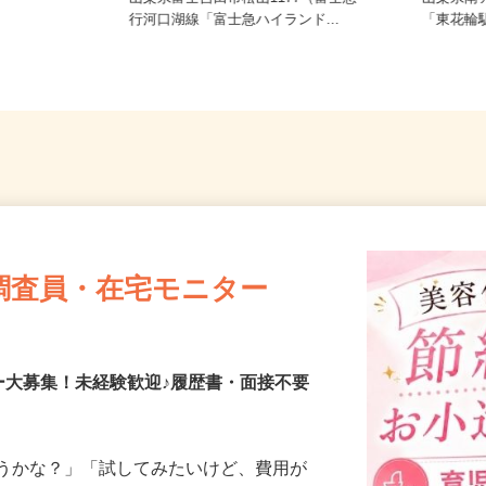
山梨県富士吉田市松山1177（富士急
山梨県
行河口湖線「富士急ハイランド...
「東花輪
調査員・在宅モニター
ー大募集！未経験歓迎♪履歴書・面接不要