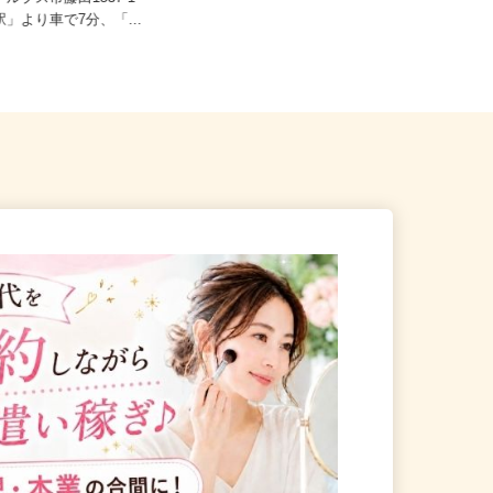
時給1,400円以上
南アルプス市藤田1537-1
駅」より車で7分、「...
山梨県中巨摩郡昭和町