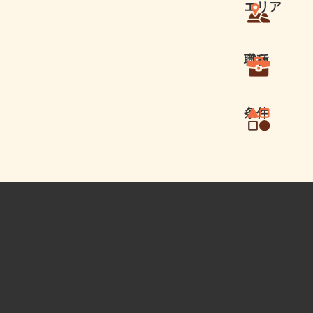
エリア
職種
条件