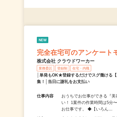
◎未経験者大歓迎！ ◎20代
◎年齢不問
NEW
完全在宅可のアンケート
株式会社 クラウドワーカー
業務委託
登録制
在宅・内職
│単発もOK★登録するだけでスグ働ける
集！│当日に謝礼をお支払い
仕事内容
おうちでお仕事ができる『
い！ 1案件の作業時間は5