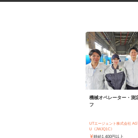
コープの夕食宅配スタッフ
機械オペレーター・測
フ
生活協同組合ユーコープ 若草センター
UTエージェント株式会社 A
報酬 完全出来高制（元手資金な
U《JWJQ1C》
し）