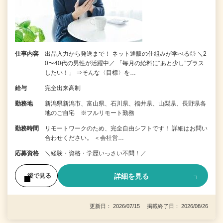
仕事内容
出品入力から発送まで！ ネット通販の仕組みが学べる◎ ＼2
0〜40代の男性が活躍中／ 「毎月の給料に“あと少し”プラス
したい！」 ⇒そんな〈目標〉を…
給与
完全出来高制
勤務地
新潟県新潟市、富山県、石川県、福井県、山梨県、長野県各
地のご自宅 ※フルリモート勤務
勤務時間
リモートワークのため、完全自由シフトです！ 詳細はお問い
合わせください。 ＜会社営…
応募資格
＼経験・資格・学歴いっさい不問！／
詳細を見る
後で見る
更新日： 2026/07/15 掲載終了日： 2026/08/26