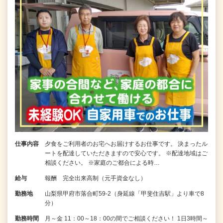
仕事内容
夕食をご利用者のお宅へお届けするお仕事です。 決まったル
ートを配達していただきますので安心です。 ※配達地域はご
相談ください。 ※家庭のご都合による時…
給与
報酬 完全出来高制（元手資金なし）
勤務地
山梨県甲府市落合町59-2（身延線「甲斐住吉駅」より車で8
分）
勤務時間
月～金 11：00～18：00の間でご相談ください！ 1日3時間～