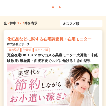
7
1
-
7
全
件中
件を表示
化粧品などに関する在宅調査員・在宅モニター
株式会社ビサーチ
業務委託
登録制
在宅・内職
完全在宅OK！スマホで出来る美容モニター大募集！未経
験歓迎♪履歴書・面接不要でスグに働ける！@山梨県