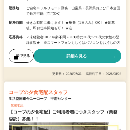
勤務地
ご自宅※フルリモート勤務 山梨県・長野県および日本全国
で勤務可能（在宅OK）
勤務時間
好きな時間に働けます！ ★単発（1日のみ）OK！ ★応募
後、即お仕事開始も可！ ★在…
応募資格
＜未経験者OK／年齢不問＞⇒★特に20代〜50代の女性の登
録多数★ ※スマートフォンもしくはパソコンをお持ちの方
詳細を見る
後で見る
更新日： 2026/07/31 掲載終了日： 2026/08/24
コープの夕食宅配スタッフ
生活協同組合ユーコープ 甲府センター
業務委託
【コープの夕食宅配】ご利用者増につきスタッフ（業務
委託）募集！！