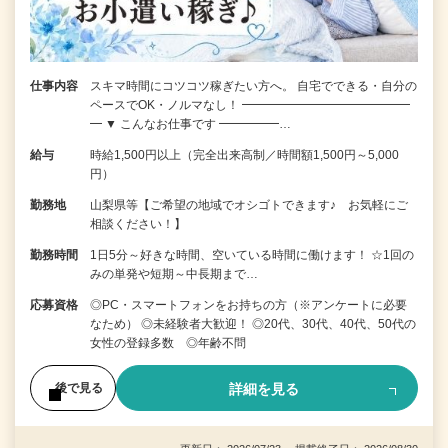
仕事内容
スキマ時間にコツコツ稼ぎたい方へ。 自宅でできる・自分の
ペースでOK・ノルマなし！ ━━━━━━━━━━━━━━
━ ▼ こんなお仕事です ━━━━━…
給与
時給1,500円以上（完全出来高制／時間額1,500円～5,000
円）
勤務地
山梨県等【ご希望の地域でオシゴトできます♪ お気軽にご
相談ください！】
勤務時間
1日5分～好きな時間、空いている時間に働けます！ ☆1回の
みの単発や短期～中長期まで…
応募資格
◎PC・スマートフォンをお持ちの方（※アンケートに必要
なため） ◎未経験者大歓迎！ ◎20代、30代、40代、50代の
女性の登録多数 ◎年齢不問
詳細を見る
後で見る