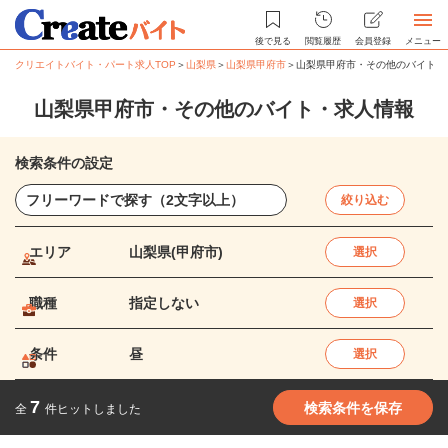
後で見る
閲覧履歴
会員登録
メニュー
クリエイトバイト・パート求人TOP
＞
山梨県
＞
山梨県甲府市
＞
山梨県甲府市・その他のバイト・
山梨県甲府市・その他のバイト・求人情報
検索条件の設定
絞り込む
エリア
山梨県(甲府市)
選択
職種
指定しない
選択
条件
昼
選択
7
検索条件を保存
全
件ヒットしました