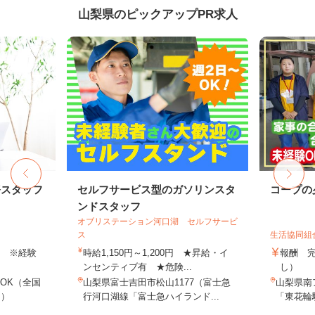
山梨県のピックアップPR求人
務スタッフ
セルフサービス型のガソリンスタ
コープの
ンドスタッフ
オブリステーション河口湖 セルフサービ
ス
生活協同組
以上 ※経験
時給1,150円～1,200円 ★昇給・イ
報酬 
ンセンティブ有 ★危険...
し）
OK（全国
山梨県富士吉田市松山1177（富士急
山梨県南
し）
行河口湖線「富士急ハイランド...
「東花輪駅