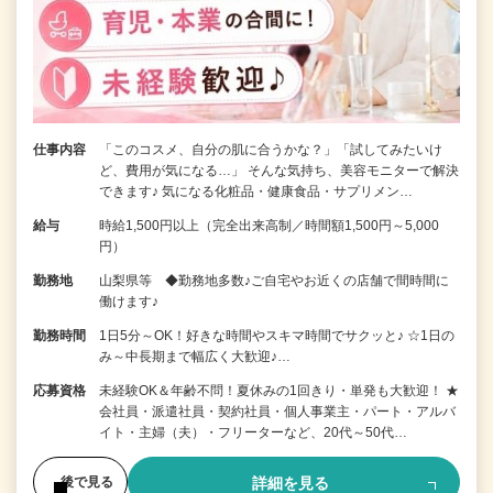
仕事内容
「このコスメ、自分の肌に合うかな？」「試してみたいけ
ど、費用が気になる…」 そんな気持ち、美容モニターで解決
できます♪ 気になる化粧品・健康食品・サプリメン…
給与
時給1,500円以上（完全出来高制／時間額1,500円～5,000
円）
勤務地
山梨県等 ◆勤務地多数♪ご自宅やお近くの店舗で間時間に
働けます♪
勤務時間
1日5分～OK！好きな時間やスキマ時間でサクッと♪ ☆1日の
み～中長期まで幅広く大歓迎♪…
応募資格
未経験OK＆年齢不問！夏休みの1回きり・単発も大歓迎！ ★
会社員・派遣社員・契約社員・個人事業主・パート・アルバ
イト・主婦（夫）・フリーターなど、20代～50代…
詳細を見る
後で見る