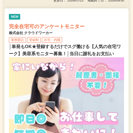
更新日： 2026/07/23 掲載終了日： 2026/08/30
NEW
完全在宅可のアンケートモニター
株式会社 クラウドワーカー
業務委託
登録制
在宅・内職
│単発もOK★登録するだけでスグ働ける【人気の在宅ワ
ーク】美容系モニター募集！│当日に謝礼をお支払い