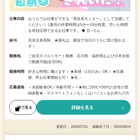
仕事内容
おうちでお仕事ができる『美容系モニター』として活躍して
ください！ 1案件の作業時間は5分〜10分程度。空いた時間
を有効活用できるお仕事です。 ◆【いろん…
給与
完全出来高制 ★謝礼は、最短で当日のうちに受け取れま
す！
勤務地
ご自宅※フルリモート勤務 石川県・福井県および日本全国
で勤務可能(在宅OK)
勤務時間
好きな時間に働けます！ ★単発（1日のみ）OK！ ★応募
後、即お仕事開始も可！ ★在…
応募資格
＜未経験者OK／年齢不問＞⇒★特に20代〜50代の女性の登
録多数★ ※スマートフォンもしくはパソコンをお持ちの方
詳細を見る
後で見る
更新日： 2026/07/31 掲載終了日： 2026/08/24