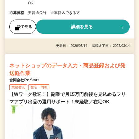
OK
応募資格
要普通免許 ※車持込できる方
詳細を見る
後で見る
更新日： 2026/05/14 掲載終了日： 2027/03/14
ネットショップのデータ入力・商品登録および発
送軽作業
合同会社Re Start
業務委託
在宅・内職
【Wワーク歓迎！】副業で月15万円前後を見込めるフリ
マアプリ出品の運用サポート！未経験／在宅OK