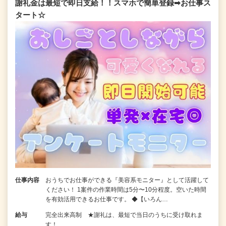
謝礼金は最短で即日支給！！スマホで簡単登録➡お仕事ス
タート☆
仕事内容
おうちでお仕事ができる『美容系モニター』として活躍して
ください！ 1案件の作業時間は5分〜10分程度。空いた時間
を有効活用できるお仕事です。 ◆【いろん…
給与
完全出来高制 ★謝礼は、最短で当日のうちに受け取れま
す！