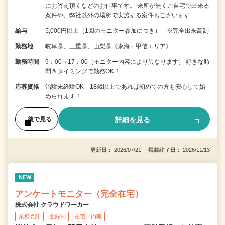
にお答え頂くなどのお仕事です。 来所が無くご自宅で出来る
案件や、弊社以外の場所で実施する案件もございます…
給与
5,000円以上（1回のモニター参加につき） ※完全出来高制
勤務地
岐阜県、三重県、山梨県《東海・甲信エリア》
勤務時間
9：00～17：00（モニター内容により異なります） 好きな時
間＆タイミングで勤務OK！…
応募資格
治験未経験OK 18歳以上であれば初めての方も安心して始
められます！
詳細を見る
後で見る
更新日： 2026/07/21 掲載終了日： 2026/11/13
NEW
アンケートモニター（完全在宅）
株式会社 クラウドワーカー
業務委託
登録制
在宅・内職