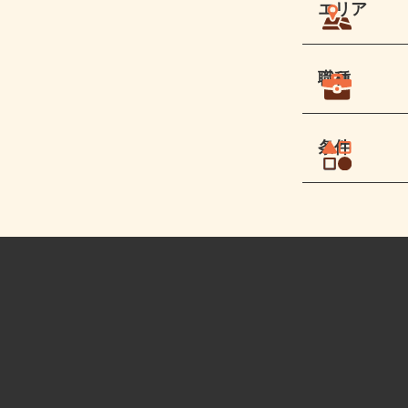
エリア
職種
条件