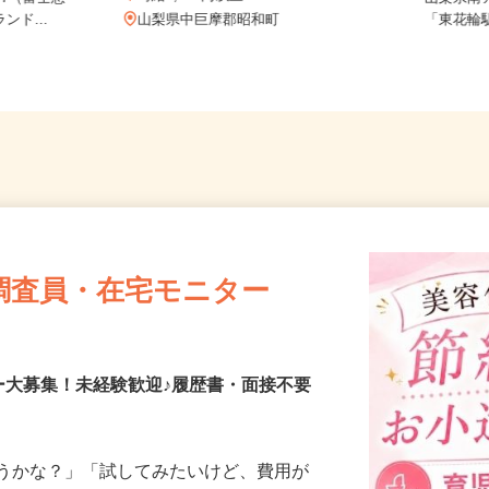
時給1,400円以上
77（富士急
山梨県
ンド...
山梨県中巨摩郡昭和町
「東花輪
調査員・在宅モニター
ー大募集！未経験歓迎♪履歴書・面接不要