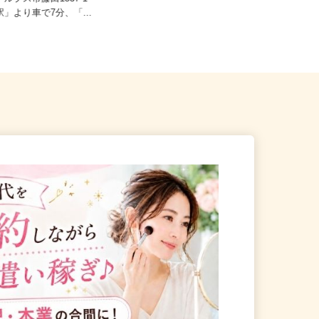
南アルプス市藤田1537-1
山梨県富士吉田市松山1177（富士急
駅」より車で7分、「...
行河口湖線「富士急ハイランド...