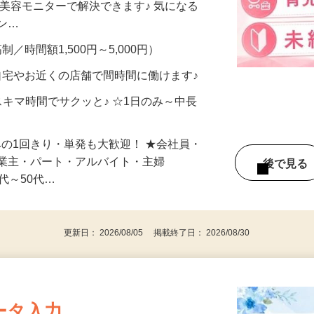
合うかな？」「試してみたいけど、費用が
、美容モニターで解決できます♪ 気になる
メン…
制／時間額1,500円～5,000円）
自宅やお近くの店舗で間時間に働けます♪
スキマ時間でサクッと♪ ☆1日のみ～中長
みの1回きり・単発も大歓迎！ ★会社員・
事業主・パート・アルバイト・主婦
後で見
代～50代…
更新日： 2026/08/05 掲載終了日： 2026/08/30