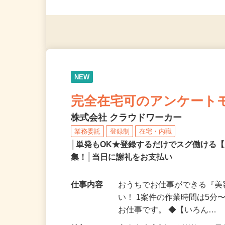
◎未経験者大歓迎！ ◎20代
◎年齢不問
NEW
完全在宅可のアンケート
株式会社 クラウドワーカー
業務委託
登録制
在宅・内職
│単発もOK★登録するだけでスグ働ける
集！│当日に謝礼をお支払い
仕事内容
おうちでお仕事ができる『
い！ 1案件の作業時間は5