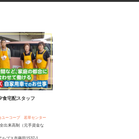
の夕食宅配スタッフ
セルフサービス型のガソリンス
タンドスタッフ
オブリステーション河口湖 セルフサー
組合ユーコープ 若草センター
ビス
完全出来高制（元手資金な
時給1,150円～1,200円 ★昇給・イ
ンセンティブ有 ★危険...