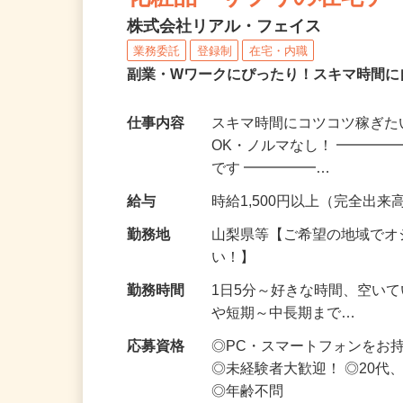
化粧品・サプリの在宅デ
株式会社リアル・フェイス
業務委託
登録制
在宅・内職
副業・Wワークにぴったり！スキマ時間に
仕事内容
スキマ時間にコツコツ稼ぎた
OK・ノルマなし！ ━━━━
です ━━━━━…
給与
時給1,500円以上（完全出来高
勤務地
山梨県等【ご希望の地域でオ
い！】
勤務時間
1日5分～好きな時間、空い
や短期～中長期まで…
応募資格
◎PC・スマートフォンをお