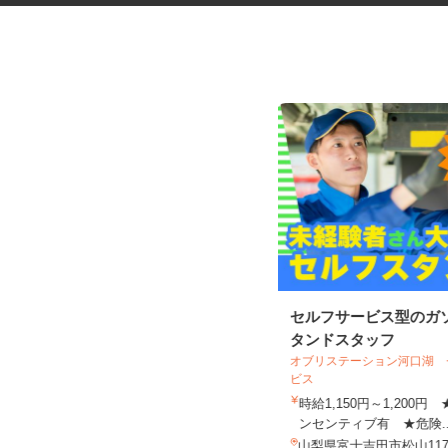
コープの夕食宅配スタッフ
セルフサービス型のガ
タンドスタッフ
オブリステーション河口湖
生活協同組合ユーコープ 若草センター
ビス
報酬 完全出来高制（元手資金な
時給1,150円～1,200
し）
ンセンティブ有 ★危険.