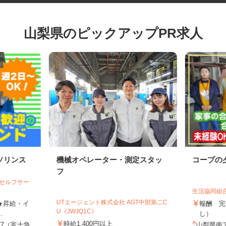
山梨県のピックアップPR求人
ソリンス
機械オペレーター・測定スタッ
コープ
フ
 セルフサー
生活協同
UTエージェント株式会社 AGT中部第二C
円 ★昇給・イ
報酬 
U《JWJQ1C》
..
し）