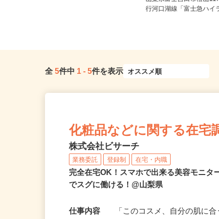
山梨県南アルプス市藤田1537-1
山梨県富士吉田市松山11
「東花輪駅」より車で7分、「...
行河口湖線「富士急ハイラ
全
5
件中
1
-
5
件を表示
化粧品などに関する在宅
株式会社ビサーチ
業務委託
登録制
在宅・内職
完全在宅OK！スマホで出来る美容モニタ
でスグに働ける！@山梨県