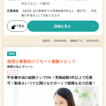
00までなど） ◎週4日…
応募資格
【必須】会計事務所での実務経験5年以上（累計可）、申告
書の作成を1人で完結できる方
詳細を見る
後で見る
更新日： 2026/08/06 掲載終了日： 2027/04/23
NEW
税理士事務所のリモート業務スタッフ
税理士法人 サリーレ
パート
申告書作成の経験ナシでOK！実務経験3年以上で応募
可！動画＆いつでも聞けるサポートで復職を全⼒応援！