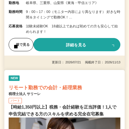
勤務地
岐阜県、三重県、山梨県《東海・甲信エリア》
勤務時間
9：00～17：00（モニター内容により異なります） 好きな時
間＆タイミングで勤務OK！…
応募資格
治験未経験OK 18歳以上であれば初めての方も安心して始
められます！
詳細を見る
後で見る
更新日： 2026/07/21 掲載終了日： 2026/11/13
NEW
リモート勤務での会計・経理業務
税理士法人 サリーレ
パート
【時給1,350円以上】税務・会計経験を正当評価！1⼈で
申告完結できる⽅のスキルを求める完全在宅募集