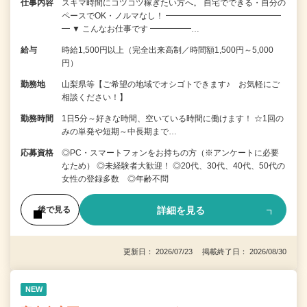
仕事内容
スキマ時間にコツコツ稼ぎたい方へ。 自宅でできる・自分の
ペースでOK・ノルマなし！ ━━━━━━━━━━━━━━
━ ▼ こんなお仕事です ━━━━━…
給与
時給1,500円以上（完全出来高制／時間額1,500円～5,000
円）
勤務地
山梨県等【ご希望の地域でオシゴトできます♪ お気軽にご
相談ください！】
勤務時間
1日5分～好きな時間、空いている時間に働けます！ ☆1回の
みの単発や短期～中長期まで…
応募資格
◎PC・スマートフォンをお持ちの方（※アンケートに必要
なため） ◎未経験者大歓迎！ ◎20代、30代、40代、50代の
女性の登録多数 ◎年齢不問
詳細を見る
後で見る
更新日： 2026/07/23 掲載終了日： 2026/08/30
NEW