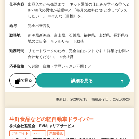
仕事内容
出品入力から発送まで！ ネット通販の仕組みが学べる◎ ＼2
0〜40代の男性が活躍中／ 「毎月の給料に“あと少し”プラス
したい！」 ⇒そんな〈目標〉を…
給与
完全出来高制
勤務地
新潟県新潟市、富山県、石川県、福井県、山梨県、長野県各
地のご自宅 ※フルリモート勤務
勤務時間
リモートワークのため、完全自由シフトです！ 詳細はお問い
合わせください。 ＜会社営…
応募資格
＼経験・資格・学歴いっさい不問！／
詳細を見る
後で見る
更新日： 2026/07/15 掲載終了日： 2026/08/26
生鮮食品などの軽自動車ドライバー
株式会社整道会 EVIキャリアサービス
アルバイト
パート
業務委託