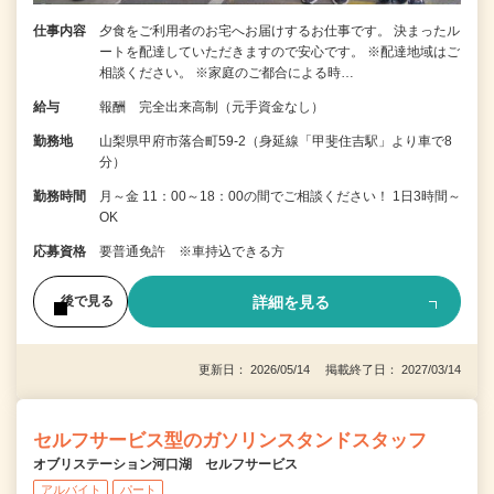
仕事内容
夕食をご利用者のお宅へお届けするお仕事です。 決まったル
ートを配達していただきますので安心です。 ※配達地域はご
相談ください。 ※家庭のご都合による時…
給与
報酬 完全出来高制（元手資金なし）
勤務地
山梨県甲府市落合町59-2（身延線「甲斐住吉駅」より車で8
分）
勤務時間
月～金 11：00～18：00の間でご相談ください！ 1日3時間～
OK
応募資格
要普通免許 ※車持込できる方
詳細を見る
後で見る
更新日： 2026/05/14 掲載終了日： 2027/03/14
セルフサービス型のガソリンスタンドスタッフ
オブリステーション河口湖 セルフサービス
アルバイト
パート