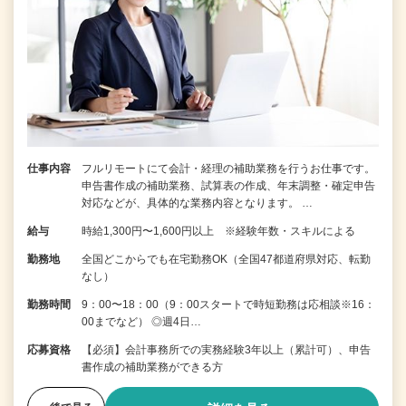
仕事内容
フルリモートにて会計・経理の補助業務を行うお仕事です。
申告書作成の補助業務、試算表の作成、年末調整・確定申告
対応などが、具体的な業務内容となります。 …
給与
時給1,300円〜1,600円以上 ※経験年数・スキルによる
勤務地
全国どこからでも在宅勤務OK（全国47都道府県対応、転勤
なし）
勤務時間
9：00〜18：00（9：00スタートで時短勤務は応相談※16：
00までなど） ◎週4日…
応募資格
【必須】会計事務所での実務経験3年以上（累計可）、申告
書作成の補助業務ができる方