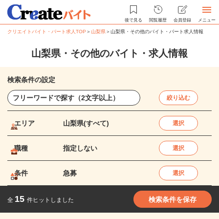
後で見る
閲覧履歴
会員登録
メニュー
クリエイトバイト・パート求人TOP
＞
山梨県
＞
山梨県・その他のバイト・パート求人情報
山梨県・その他のバイト・求人情報
検索条件の設定
絞り込む
エリア
山梨県(すべて)
選択
職種
指定しない
選択
条件
急募
選択
15
検索条件を保存
全
件ヒットしました