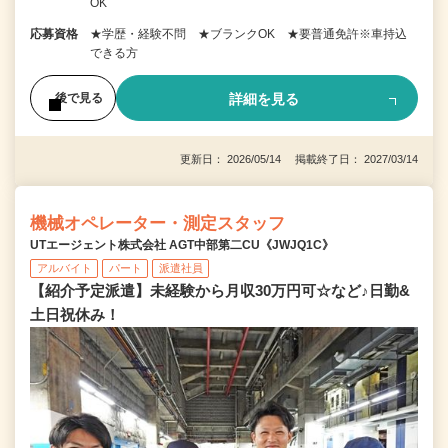
OK
応募資格
★学歴・経験不問 ★ブランクOK ★要普通免許※車持込
できる方
詳細を見る
後で見る
更新日： 2026/05/14 掲載終了日： 2027/03/14
機械オペレーター・測定スタッフ
UTエージェント株式会社 AGT中部第二CU《JWJQ1C》
アルバイト
パート
派遣社員
【紹介予定派遣】未経験から月収30万円可☆など♪日勤&
土日祝休み！