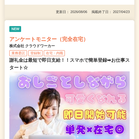
更新日： 2026/08/06 掲載終了日： 2027/04/23
NEW
アンケートモニター（完全在宅）
株式会社 クラウドワーカー
業務委託
登録制
在宅・内職
謝礼金は最短で即日支給！！スマホで簡単登録➡お仕事ス
タート☆