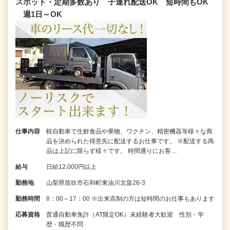
スポット・定期多数あり 子連れ配送OK 短時間もOK
週1日～OK
仕事内容
軽自動車で生鮮食品や果物、ワクチン、精密機器等様々な商
品を決められた得意先に配送するお仕事です。 ※配送する商
品は上記に限らず様々です。 時間通りにお客…
給与
日給12,000円以上
勤務地
山梨県笛吹市石和町東油川北畠26-3
勤務時間
8：00～17：00 ※出来高制の方は短時間のお仕事もあります
応募資格
普通自動車免許（AT限定OK）未経験者大歓迎 性別・学
歴・職歴不問