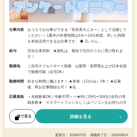
仕事内容
おうちでお仕事ができる『美容系モニター』として活躍して
ください！ 1案件の作業時間は5分〜10分程度。空いた時間
を有効活用できるお仕事です。 ◆【いろん…
給与
完全出来高制 ★謝礼は、最短で当日のうちに受け取れま
す！
勤務地
ご自宅※フルリモート勤務 山梨県・長野県および日本全国
で勤務可能（在宅OK）
勤務時間
好きな時間に働けます！ ★単発（1日のみ）OK！ ★応募
後、即お仕事開始も可！ ★在…
応募資格
＜未経験者OK／年齢不問＞⇒★特に20代〜50代の女性の登
録多数★ ※スマートフォンもしくはパソコンをお持ちの方
詳細を見る
後で見る
更新日： 2026/07/31 掲載終了日： 2026/08/24