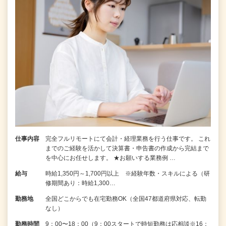
仕事内容
完全フルリモートにて会計・経理業務を行う仕事です。 これ
までのご経験を活かして決算書・申告書の作成から完結まで
を中⼼にお任せします。 ★お願いする業務例 …
給与
時給1,350円～1,700円以上 ※経験年数・スキルによる（研
修期間あり：時給1,300…
勤務地
全国どこからでも在宅勤務OK（全国47都道府県対応、転勤
なし）
勤務時間
9：00〜18：00（9：00スタートで時短勤務は応相談※16：