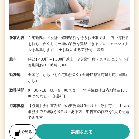
仕事内容
在宅勤務にて会計・経理業務を行うお仕事です。 高い専門性
を持ち、自立して一連の業務を完結できるプロフェッショナ
ルを募集します。 ★お願いする業務例 ・決算…
給与
時給1,400円～1,800円以上 ※経験年数・スキルによる（研
修期間あり：時給1,300…
勤務地
全国どこからでも在宅勤務OK（全国47都道府県対応、転勤
なし）
勤務時間
9：00〜18：00（9：00スタートで時短勤務は応相談※16：
00までなど） ◎週4日…
応募資格
【必須】会計事務所での実務経験5年以上（累計可）、1つの
事務所での経験が3年以上ある方、申告書の作成を1人で完結
できる方
詳細を見る
後で見る