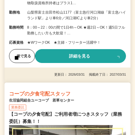
物取扱資格所持者はプラス1…
勤務地
山梨県富士吉田市松山1177（富士急行河口湖線「富士急ハイ
ランド駅」より車6分／河口湖ICより車2分）
勤務時間
8：00～22：00の間で1日4h～OK ★週2日～OK！週5日フル
勤務したい方も大歓迎！…
応募資格
★WワークOK ★主婦・フリーター活躍中！
詳細を見る
後で見る
更新日： 2026/03/31 掲載終了日： 2027/03/31
コープの夕食宅配スタッフ
生活協同組合ユーコープ 若草センター
業務委託
【コープの夕食宅配】ご利用者増につきスタッフ（業務
委託）募集！！