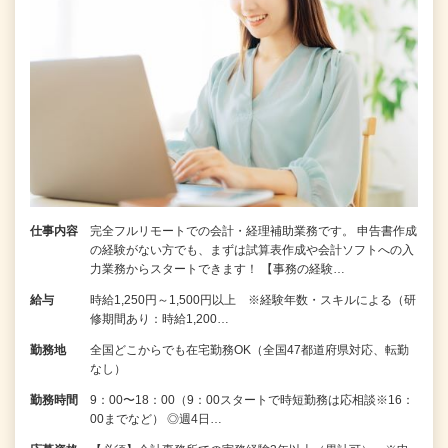
仕事内容
完全フルリモートでの会計・経理補助業務です。 申告書作成
の経験がない⽅でも、まずは試算表作成や会計ソフトへの⼊
⼒業務からスタートできます！ 【事務の経験…
給与
時給1,250円～1,500円以上 ※経験年数・スキルによる（研
修期間あり：時給1,200…
勤務地
全国どこからでも在宅勤務OK（全国47都道府県対応、転勤
なし）
勤務時間
9：00〜18：00（9：00スタートで時短勤務は応相談※16：
00までなど） ◎週4日…