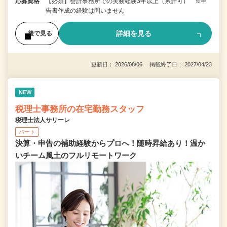
応募資格
【必須】会計事務所での実務経験3年以上（累計可） ※申
告書作成の経験は問いません
詳細を見る
後で見る
更新日： 2026/08/06 掲載終了日： 2027/04/23
NEW
税理士事務所の在宅勤務スタッフ
税理士法人サリーレ
パート
決算・申告の補助経験からプロへ！随時昇給あり！温か
いチーム⾵⼟のフルリモートワーク