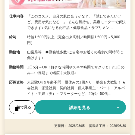
仕事内容
「このコスメ、自分の肌に合うかな？」「試してみたいけ
ど、費用が気になる…」 そんな気持ち、美容モニターで解決
できます♪ 気になる化粧品・健康食品・サプリメン…
給与
時給1,500円以上（完全出来高制／時間額1,500円～5,000
円）
勤務地
山梨県等 ◆勤務地多数♪ご自宅やお近くの店舗で間時間に
働けます♪
勤務時間
1日5分～OK！好きな時間やスキマ時間でサクッと♪ ☆1日の
み～中長期まで幅広く大歓迎♪…
応募資格
未経験OK＆年齢不問！夏休みの1回きり・単発も大歓迎！ ★
会社員・派遣社員・契約社員・個人事業主・パート・アルバ
イト・主婦（夫）・フリーターなど、20代～50代…
詳細を見る
後で見る
更新日： 2026/08/05 掲載終了日： 2026/08/30