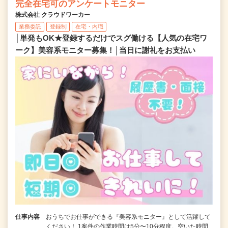
完全在宅可のアンケートモニター
株式会社 クラウドワーカー
業務委託
登録制
在宅・内職
│単発もOK★登録するだけでスグ働ける【人気の在宅ワ
ーク】美容系モニター募集！│当日に謝礼をお支払い
仕事内容
おうちでお仕事ができる『美容系モニター』として活躍して
ください！ 1案件の作業時間は5分〜10分程度。空いた時間