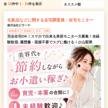
15
1
-
15
全
件中
件を表示
化粧品などに関する在宅調査員・在宅モニター
株式会社ビサーチ
業務委託
登録制
在宅・内職
完全在宅OK！スマホで出来る美容モニター大募集！未経
験歓迎♪履歴書・面接不要でスグに働ける！@山梨県