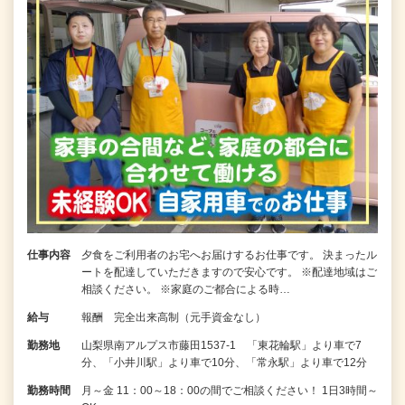
仕事内容
夕食をご利用者のお宅へお届けするお仕事です。 決まったル
ートを配達していただきますので安心です。 ※配達地域はご
相談ください。 ※家庭のご都合による時…
給与
報酬 完全出来高制（元手資金なし）
勤務地
山梨県南アルプス市藤田1537-1 「東花輪駅」より車で7
分、「小井川駅」より車で10分、「常永駅」より車で12分
勤務時間
月～金 11：00～18：00の間でご相談ください！ 1日3時間～