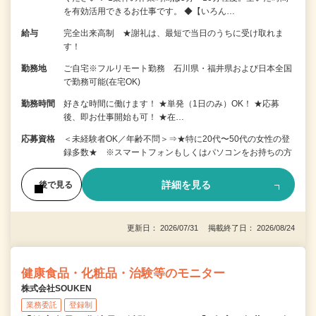
を有効活用できるお仕事です。 ◆【いろん…
給与
完全出来高制 ★謝礼は、最短で当日のうちに受け取れま
す！
勤務地
ご自宅※フルリモート勤務 石川県・福井県および日本全国
で勤務可能(在宅OK)
勤務時間
好きな時間に働けます！ ★単発（1日のみ）OK！ ★応募
後、即お仕事開始も可！ ★在…
応募資格
＜未経験者OK／年齢不問＞⇒★特に20代〜50代の女性の登
録多数★ ※スマートフォンもしくはパソコンをお持ちの方
詳細を見る
後で見る
更新日： 2026/07/31 掲載終了日： 2026/08/24
健康食品・化粧品・治験等のモニター
株式会社SOUKEN
業務委託
登録制