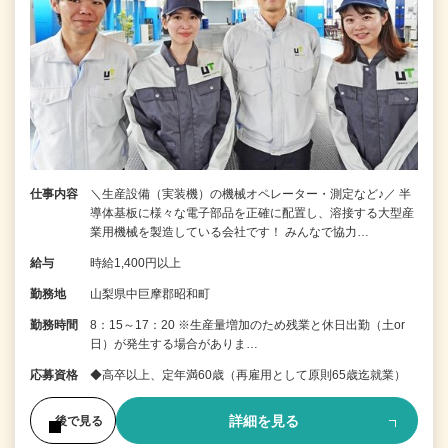
仕事内容
＼生産設備（実装機）の機械オペレーター・測定など♪／ 半
導体基板に様々な電子部品を正確に配置し、溶接する大型産
業用機械を製造している会社です！ みんなで協力…
給与
時給1,400円以上
勤務地
山梨県中巨摩郡昭和町
勤務時間
8：15～17：20 ※生産量増加のため残業と休日出勤（土or
日）が発生する場合がありま…
応募資格
◆高卒以上、定年満60歳（再雇用として原則65歳迄就業）
詳細を見る
後で見る