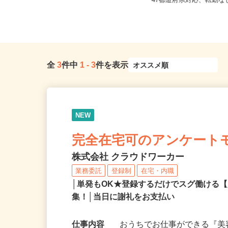
井県、山梨県、長野県各地のご自
全国どこからでも在宅勤
宅...
47都道府県対応、転勤
全
3
件中
1
-
3
件を表示
NEW
完全在宅可のアンケート
株式会社 クラウドワーカー
業務委託
登録制
在宅・内職
│単発もOK★登録するだけでスグ働ける
集！│当日に謝礼をお支払い