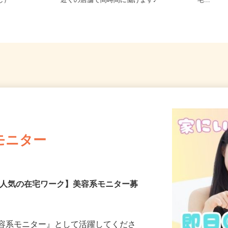
務OK（全国
山梨県等 ◆勤務地多数♪ご自宅やお
井県、
なし）
近くの店舗で間時間に働けます♪
宅...
モニター
【人気の在宅ワーク】美容系モニター募