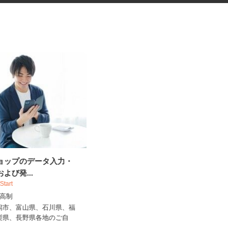
ショップのデータ入力・
リモート勤務での会計・経理業
および発...
務
 Start
税理士法人 サリーレ
出来高制
時給1,350円～1,700円以上 ※経験
年数・スキルによる（研...
新潟市、富山県、石川県、福