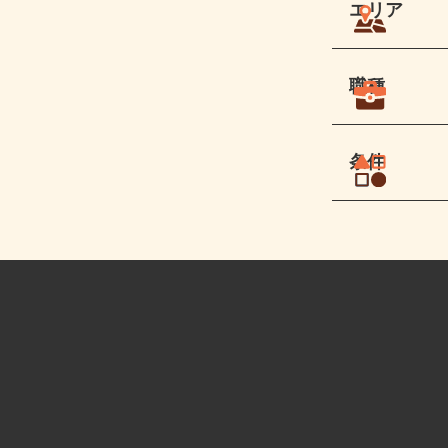
エリア
職種
条件