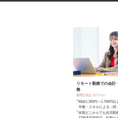
ネットショップのデータ入力・
リモート勤務での会計
商品登録および発...
務
合同会社Re Start
税理士法人 サリーレ
完全出来高制
時給1,350円～1,700
年数・スキルによる（研.
新潟県新潟市、富山県、石川県、福