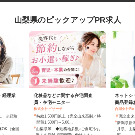
山梨県のピックアップPR求人
・経理業
化粧品などに関する在宅調査
ネット
員・在宅モニター
商品登録
株式会社ビサーチ
合同会社Re
円以上 ※経験
時給1,500円以上（完全出来高制／時
完全
..
間額1,500円～5,00...
新潟県